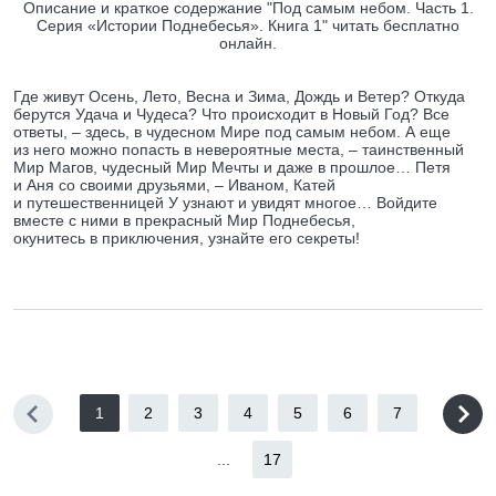
Описание и краткое содержание "Под самым небом. Часть 1.
Серия «Истории Поднебесья». Книга 1" читать бесплатно
онлайн.
Где живут Осень, Лето, Весна и Зима, Дождь и Ветер? Откуда
берутся Удача и Чудеса? Что происходит в Новый Год? Все
ответы, – здесь, в чудесном Мире под самым небом. А еще
из него можно попасть в невероятные места, – таинственный
Мир Магов, чудесный Мир Мечты и даже в прошлое… Петя
и Аня со своими друзьями, – Иваном, Катей
и путешественницей У узнают и увидят многое… Войдите
вместе с ними в прекрасный Мир Поднебесья,
окунитесь в приключения, узнайте его cекреты!
1
2
3
4
5
6
7
...
17