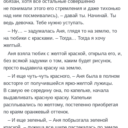
обязан, хотя все остальные совершенно
не понимали этого его стремления и даже тихонько
над ним посмеивались), – давай ты. Начинай. Ты
ведь девочка. Тебе нужно уступать.
– Ну… – задумалась Аня, глядя то на землю, то
на тюбики с красками. – Тогда… Тогда я хочу
желтый.
Аня взяла тюбик с желтой краской, открыла его, и,
без всякой задумки о том, каким будет рисунок,
просто выдавила краску на землю.
– И еще чуть-чуть красного, – Аня была в полном
восторге от получившейся ярко-желтой лужицы.
В самую ее середину она, по капельке, начала
выдавливать красную краску. Капельки
расплывались по желтому, постепенно приобретая
по краям оранжевый оттенок.
– И еще зеленый, – Аня побрызгала зеленой
краской, – лужица все шире растекалась по земле,