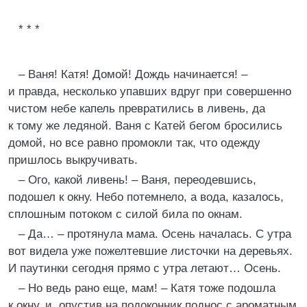
* * *
– Ваня! Катя! Домой! Дождь начинается! –
и правда, несколько упавших вдруг при совершенно
чистом небе капель превратились в ливень, да
к тому же ледяной. Ваня с Катей бегом бросились
домой, но все равно промокли так, что одежду
пришлось выкручивать.
– Ого, какой ливень! – Ваня, переодевшись,
подошел к окну. Небо потемнело, а вода, казалось,
сплошным потоком с силой била по окнам.
– Да… – протянула мама. Осень началась. С утра
вот видела уже пожелтевшие листочки на деревьях.
И паутинки сегодня прямо с утра летают… Осень.
– Но ведь рано еще, мам! – Катя тоже подошла
к окну, и, опустив на подоконник поднос с ароматным