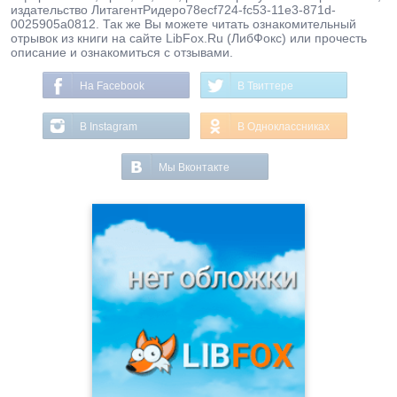
издательство ЛитагентРидеро78ecf724-fc53-11e3-871d-
0025905a0812. Так же Вы можете читать ознакомительный
отрывок из книги на сайте LibFox.Ru (ЛибФокс) или прочесть
описание и ознакомиться с отзывами.
На Facebook
В Твиттере
В Instagram
В Одноклассниках
Мы Вконтакте