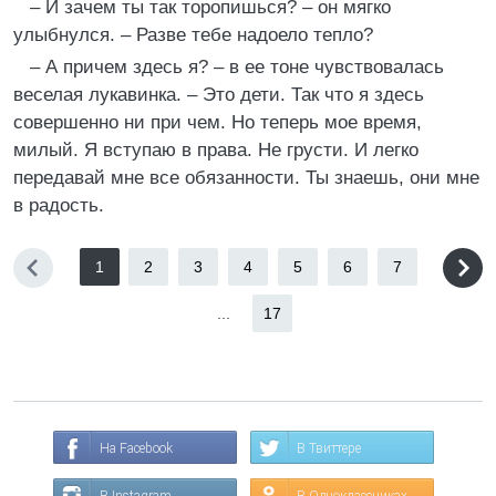
– И зачем ты так торопишься? – он мягко
улыбнулся. – Разве тебе надоело тепло?
– А причем здесь я? – в ее тоне чувствовалась
веселая лукавинка. – Это дети. Так что я здесь
совершенно ни при чем. Но теперь мое время,
милый. Я вступаю в права. Не грусти. И легко
передавай мне все обязанности. Ты знаешь, они мне
в радость.
1
2
3
4
5
6
7
...
17
На Facebook
В Твиттере