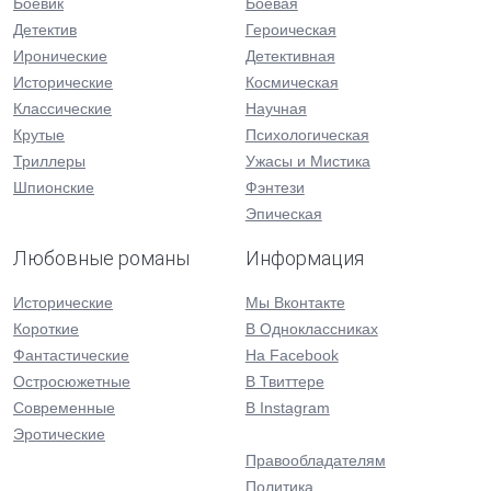
Боевик
Боевая
Детектив
Героическая
Иронические
Детективная
Исторические
Космическая
Классические
Научная
Крутые
Психологическая
Триллеры
Ужасы и Мистика
Шпионские
Фэнтези
Эпическая
Любовные романы
Информация
Исторические
Мы Вконтакте
Короткие
В Одноклассниках
Фантастические
На Facebook
Остросюжетные
В Твиттере
Современные
В Instagram
Эротические
Правообладателям
Политика