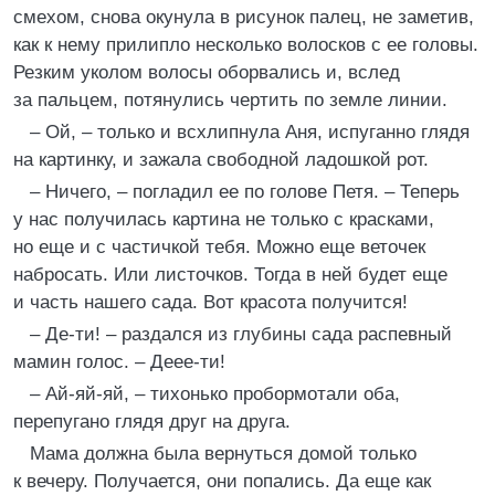
смехом, снова окунула в рисунок палец, не заметив,
как к нему прилипло несколько волосков с ее головы.
Резким уколом волосы оборвались и, вслед
за пальцем, потянулись чертить по земле линии.
– Ой, – только и всхлипнула Аня, испуганно глядя
на картинку, и зажала свободной ладошкой рот.
– Ничего, – погладил ее по голове Петя. – Теперь
у нас получилась картина не только с красками,
но еще и с частичкой тебя. Можно еще веточек
набросать. Или листочков. Тогда в ней будет еще
и часть нашего сада. Вот красота получится!
– Де-ти! – раздался из глубины сада распевный
мамин голос. – Деее-ти!
– Ай-яй-яй, – тихонько пробормотали оба,
перепугано глядя друг на друга.
Мама должна была вернуться домой только
к вечеру. Получается, они попались. Да еще как