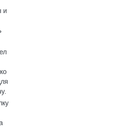
ы и
ь
ел
ко
для
у.
лку
а