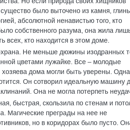
йства. Но если природа своих хищников
о существо было выточено из камня, глин
гией, абсолютной ненавистью того, кто
 было собственного разума, она жила лиш
ь всех, кто находится в этом доме.
 охрана. Не меньше дюжины изодранных т
анной цветами лужайке. Все – молодые
м хозяева дома могли быть уверены. Одна
хотится. Он сотворил идеальную машину 
линаний. Она не могла потерпеть неудач
ная, быстрая, скользила по стенам и пото
а. Магические преграды на нее не
тивников, но в коридорах было пусто. Он