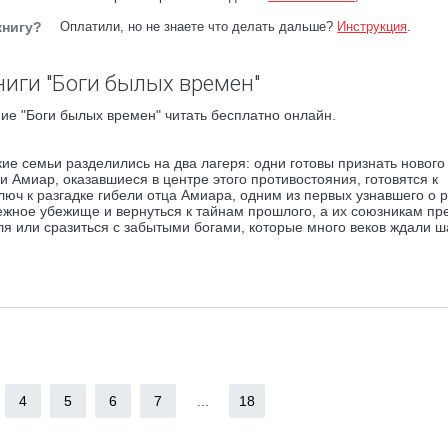
книгу?
Оплатили, но не знаете что делать дальше?
Инструкция
.
ниги "Боги былых времен"
ие "Боги былых времен" читать бесплатно онлайн.
е семьи разделились на два лагеря: одни готовы признать нового
и Амиар, оказавшиеся в центре этого противостояния, готовятся к
юч к разгадке гибели отца Амиара, одним из первых узнавшего о 
ежное убежище и вернуться к тайнам прошлого, а их союзникам пр
ля или сразиться с забытыми богами, которые много веков ждали 
4
5
6
7
...
18