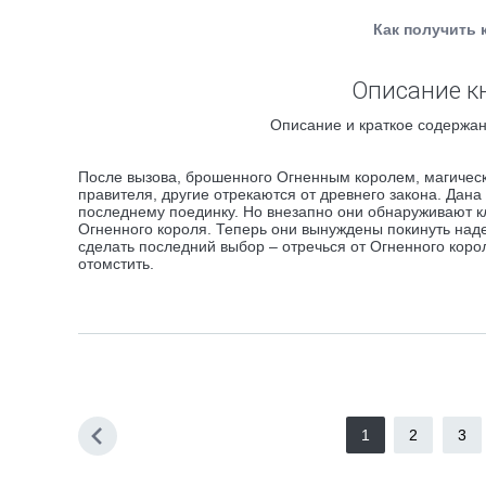
Как получить 
Описание к
Описание и краткое содержан
После вызова, брошенного Огненным королем, магически
правителя, другие отрекаются от древнего закона. Дана 
последнему поединку. Но внезапно они обнаруживают кл
Огненного короля. Теперь они вынуждены покинуть над
сделать последний выбор – отречься от Огненного коро
отомстить.
1
2
3