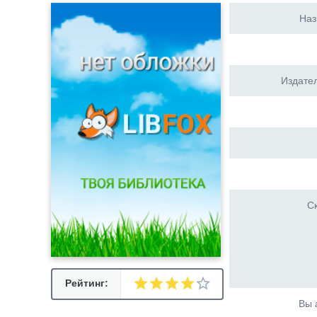
Наз
Издател
Ск
Рейтинг:
Вы 