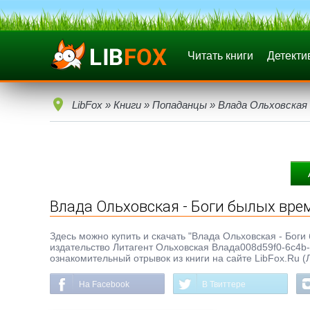
Читать книги
Детекти
LibFox
»
Книги
»
Попаданцы
» Влада Ольховская 
Влада Ольховская - Боги былых вре
Здесь можно купить и скачать "Влада Ольховская - Боги 
издательство Литагент Ольховская Влада008d59f0-6c4b-
ознакомительный отрывок из книги на сайте LibFox.Ru (
На Facebook
В Твиттере