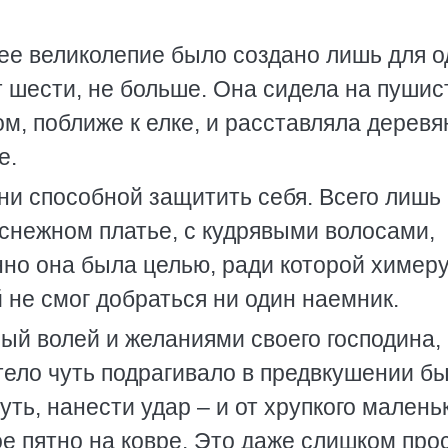
ее великолепие было создано лишь для о
т шести, не больше. Она сидела на пуши
м, поближе к елке, и расставляла дерев
е.
 ни способной защитить себя. Всего лишь
снежном платье, с кудрявыми волосами,
нно она была целью, ради которой химер
й не смог добраться ни один наемник.
ый волей и желаниями своего господина,
 тело чуть подрагивало в предвкушении б
ть, нанести удар – и от хрупкого малень
е пятно на ковре. Это даже слишком прос