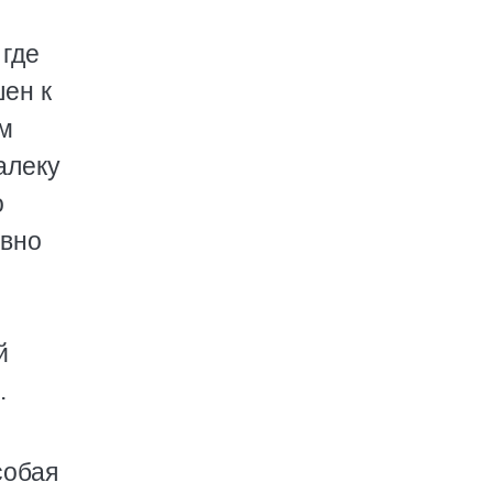
 где
ен к
ом
алеку
о
овно
й
.
собая