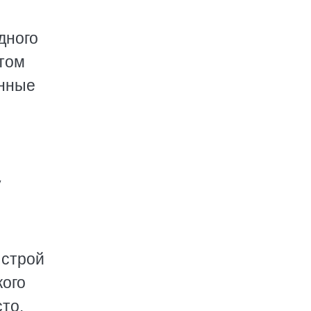
дного
стом
янные
у
ыстрой
кого
то.