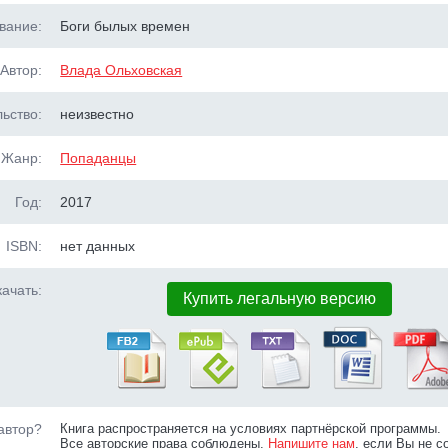
вание:
Боги былых времен
Автор:
Влада Ольховская
ьство:
неизвестно
Жанр:
Попаданцы
Год:
2017
ISBN:
нет данных
ачать:
Купить легальную версию
автор?
Книга распространяется на условиях партнёрской программы.
Все авторские права соблюдены.
Напишите нам
, если Вы не с