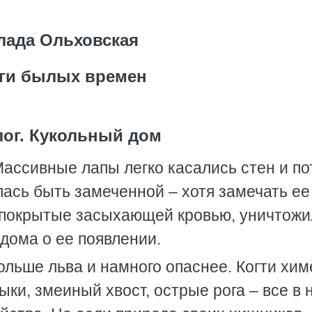
лада Ольховская
ги былых времен
ог. Кукольный дом
Массивные лапы легко касались стен и по
лась быть замеченной – хотя замечать е
ь покрытые засыхающей кровью, уничтож
 дома о ее появлении.
ольше льва и намного опаснее. Когти хим
ки, змеиный хвост, острые рога – все в 