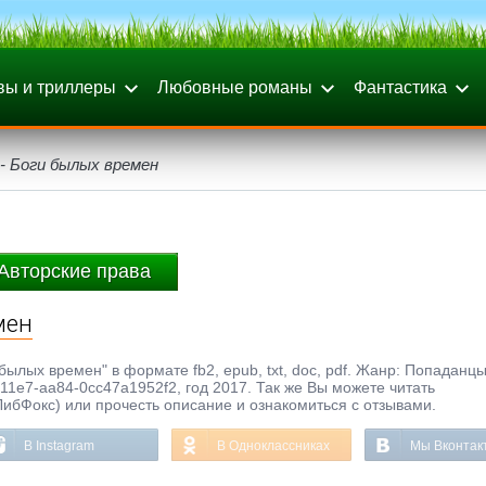
вы и триллеры
Любовные романы
Фантастика
- Боги былых времен
Авторские права
мен
былых времен" в формате fb2, epub, txt, doc, pdf. Жанр: Попаданцы
11e7-aa84-0cc47a1952f2, год 2017. Так же Вы можете читать
ЛибФокс) или прочесть описание и ознакомиться с отзывами.
В Instagram
В Одноклассниках
Мы Вконтак