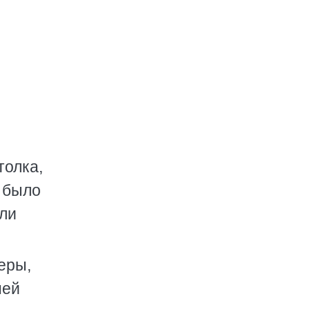
толка,
е было
или
еры,
ней