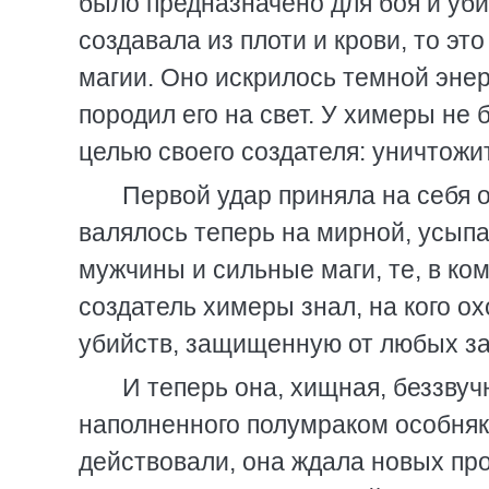
было предназначено для боя и уби
создавала из плоти и крови, то эт
магии. Оно искрилось темной энер
породил его на свет. У химеры не
целью своего создателя: уничтожит
Первой удар приняла на себя
валялось теперь на мирной, усып
мужчины и сильные маги, те, в ко
создатель химеры знал, на кого о
убийств, защищенную от любых зак
И теперь она, хищная, беззвуч
наполненного полумраком особняк
действовали, она ждала новых про