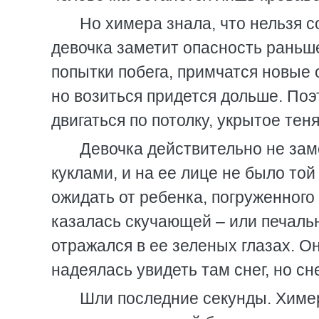
Но химера знала, что нельзя 
девочка заметит опасность раньше
попытки побега, примчатся новые 
но возиться придется дольше. Поэ
двигаться по потолку, укрытое тен
Девочка действительно не зам
куклами, и на ее лице не было той
ожидать от ребенка, погруженного
казалась скучающей – или печаль
отражался в ее зеленых глазах. О
надеялась увидеть там снег, но сн
Шли последние секунды. Химе