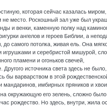
стиную, которая сейчас казалась миром,
м не место. Роскошный зал уже был украш
янды и венки, каменную полку над камин
урки ангелов и героев Библии, а непод
, до самого потолка, живая ель. Она мягк
 игрушками и серебристой мишурой, сл
ного пламени и огоньков свечей,
 Другого источника света здесь не было,
сь бы варварством в этой рождественско
и мандаринов, имбирных пряников и хвои
 на окружающую его зелень, сложно было
час рождество. Но здесь, внутри, жила о