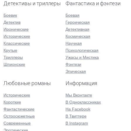
Детективы и триллеры
Фантастика и фэнтези
Боевик
Боевая
Детектив
Героическая
Иронические
Детективная
Исторические
Космическая
Классические
Научная
Крутые
Психологическая
Триллеры
Ужасы и Мистика
Шпионские
Фэнтези
Эпическая
Любовные романы
Информация
Исторические
Мы Вконтакте
Короткие
В Одноклассниках
Фантастические
На Facebook
Остросюжетные
В Твиттере
Современные
В Instagram
Эротические