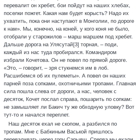
перевалит он хребет, бои пойдут на наших хлебах,
поселки пожгет. Какая нам будет корысть? Надо их
ухватить, пока они наступают в Монголии, по дороге
к нам». Мы, конечно, на коней, у кого коня не было,
отобрали у старожилов – марш маршем под хребет.
Дальше дорога на Улясутай[3] торная, – поди,
каждый из нас туда пробирался. Командиром
избрали Кочетова. Он не повел по прямой дороге.
«Это, – говорит, – зря стукнемся им в лоб.
Расшибемся об их пулеметы». А повел он наших
парней поза сопками, охотничьими тропами. Главная
сила пошла слева от дороги, а нас, человек с
десяток, Кочет послал справа, пошарить по сопкам:
не замышляет ли Бакич ту же обходную уловку? Вот
тут-то и начался переплет.
Наш десяток ехал не скопом, а разбился по
тропам. Мне с Бабкиным Васькой пришлось
переваливать через гору Сарыяш. Сперва мы ехали