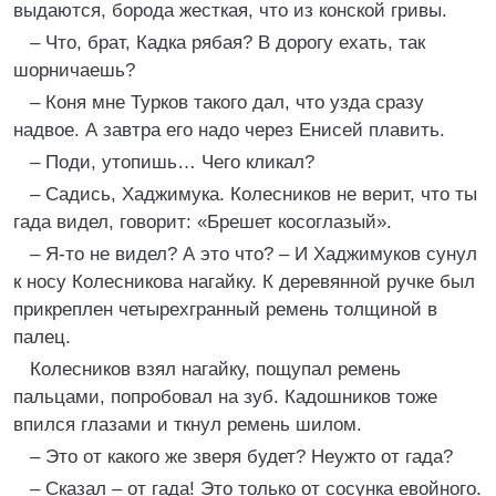
выдаются, борода жесткая, что из конской гривы.
– Что, брат, Кадка рябая? В дорогу ехать, так
шорничаешь?
– Коня мне Турков такого дал, что узда сразу
надвое. А завтра его надо через Енисей плавить.
– Поди, утопишь… Чего кликал?
– Садись, Хаджимука. Колесников не верит, что ты
гада видел, говорит: «Брешет косоглазый».
– Я-то не видел? А это что? – И Хаджимуков сунул
к носу Колесникова нагайку. К деревянной ручке был
прикреплен четырехгранный ремень толщиной в
палец.
Колесников взял нагайку, пощупал ремень
пальцами, попробовал на зуб. Кадошников тоже
впился глазами и ткнул ремень шилом.
– Это от какого же зверя будет? Неужто от гада?
– Сказал – от гада! Это только от сосунка евойного.