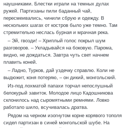
наушниками. Блестки играли на темных дулах
ружей. Партизаны пили баданный чай,
пересмеивались, чинили сбрую и одежду. В
нескольких шагах от костров было уже темно. Там
стремительно неслась бурная и мрачная река.
– Эй, гвозди! – Хриплый голос покрыл шум
разговоров. – Укладывайся на боковую. Парома,
видно, не дождаться. Завтра чуть свет начнем
плавить коней.
– Ладно, Турков, дай уздечку справлю. Коли не
выдюжит, коня потеряю, – он дикий, монгольский.
Из-под лохматой папахи торчал непослушный
белокурый завиток. Молодое лицо Кадошникова
склонилось над сыромятными ремнями. Ловко
работало шило, всучивалась дратва.
Рядом на черном изогнутом корне корявого тополя
сидел партизан в синей монгольской шубе. На