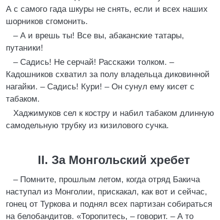
А с самого гада шкуры не снять, если и всех наших
шорников сгомонить.
– А и врешь ты! Все вы, абаканские татары,
путаники!
– Садись! Не серчай! Расскажи толком. –
Кадошников схватил за полу владельца диковинной
нагайки. – Садись! Кури! – Он сунул ему кисет с
табаком.
Хаджимуков сел к костру и набил табаком длинную
самодельную трубку из кизилового сучка.
II. За Монгольский хребет
– Помните, прошлым летом, когда отряд Бакича
наступал из Монголии, прискакал, как вот и сейчас,
гонец от Туркова и поднял всех партизан собираться
на белобандитов. «Торопитесь, – говорит. – А то