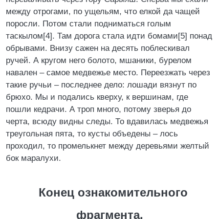
между отрогами, по ущельям, что елкой да чащей
поросли. Потом стали подниматься голым
таскылом[4]. Там дорога стала идти бомами[5] понад
обрывами. Внизу сажен на десять поблескивал
ручей. А кругом него болото, мшаники, бурелом
навален – самое медвежье место. Переезжать через
такие ручьи – последнее дело: лошади вязнут по
брюхо. Мы и подались кверху, к вершинам, где
пошли кедрачи. А троп много, потому зверья до
черта, всюду видны следы. То вдавилась медвежья
треугольная пята, то кусты объедены – лось
проходил, то промелькнет между деревьями желтый
бок маралухи.
Конец ознакомительного
фрагмента.