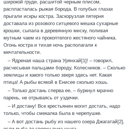
широкой груди, расшитой черным плисом,
распласталась рыжая борода. В голубых глазах
прыгали искры костра. Заскорузлая пятерня
доставала из розового ситцевого мешка сухарные
крошки, сыпала в деревянную миску, поливая
мутным чаем из прокоптелого жестяного чайника.
Огонь костра и тихая ночь располагали к
мечтательности.
– Ядреная наша страна Урянхай[1]! – говорил,
расчесывая пальцами бороду, Колесников. – Сколько
землицы и какого только зверя здесь нет. Какая
птица! А рыбы всякой в Енисее сколько хошь.
– Только достань сперва ее, – буркнул мрачно
парень, не отрываясь от уздечки.
– И достану! Все крестьянин могит достать, надо
только, чтобы смекалка была в черепушке.
– А вот достань рыбу из нашего озера Джагатай[2],
если рыба-то сверху вниз ушла.