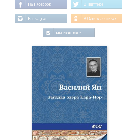
На Facebook
В Твиттере
В Instagram
В Одноклассниках
Мы Вконтакте