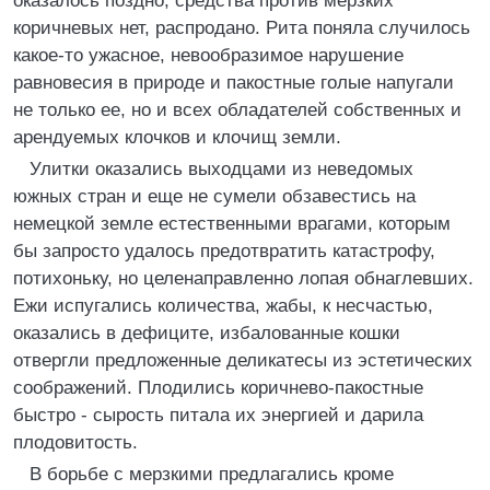
оказалось поздно, средства против мерзких
коричневых нет, распродано. Рита поняла случилось
какое-то ужасное, невообразимое нарушение
равновесия в природе и пакостные голые напугали
не только ее, но и всех обладателей собственных и
арендуемых клочков и клочищ земли.
Улитки оказались выходцами из неведомых
южных стран и еще не сумели обзавестись на
немецкой земле естественными врагами, которым
бы запросто удалось предотвратить катастрофу,
потихоньку, но целенаправленно лопая обнаглевших.
Ежи испугались количества, жабы, к несчастью,
оказались в дефиците, избалованные кошки
отвергли предложенные деликатесы из эстетических
соображений. Плодились коричнево-пакостные
быстро - сырость питала их энергией и дарила
плодовитость.
В борьбе с мерзкими предлагались кроме