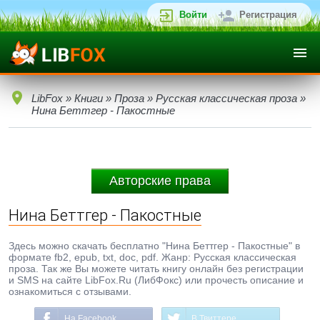
Войти
Регистрация
LibFox
»
Книги
»
Проза
»
Русская классическая проза
»
Нина Беттгер - Пакостные
Авторские права
Нина Беттгер - Пакостные
Здесь можно скачать бесплатно "Нина Беттгер - Пакостные" в
формате fb2, epub, txt, doc, pdf. Жанр: Русская классическая
проза. Так же Вы можете читать книгу онлайн без регистрации
и SMS на сайте LibFox.Ru (ЛибФокс) или прочесть описание и
ознакомиться с отзывами.
На Facebook
В Твиттере