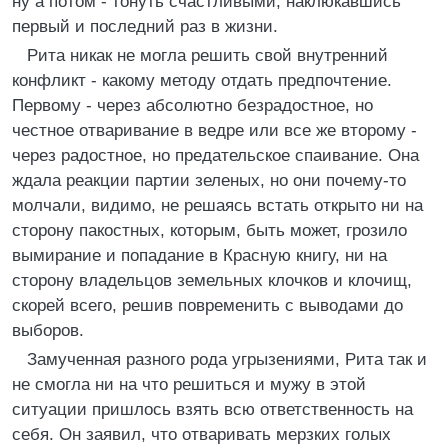
ну а потом - тонуть счастливыми, наклюкавшись
первый и последний раз в жизни.
Рита никак не могла решить свой внутренний
конфликт - какому методу отдать предпочтение.
Первому - через абсолютно безрадостное, но
честное отваривание в ведре или все же второму -
через радостное, но предательское спаивание. Она
ждала реакции партии зеленых, но они почему-то
молчали, видимо, не решаясь встать открыто ни на
сторону пакостных, которым, быть может, грозило
вымирание и попадание в Красную книгу, ни на
сторону владельцов земельных клочков и клочищ,
скорей всего, решив повременить с выводами до
выборов.
Замученная разного рода угрызениями, Рита так и
не смогла ни на что решиться и мужу в этой
ситуации пришлось взять всю ответственность на
себя. Он заявил, что отваривать мерзких голых