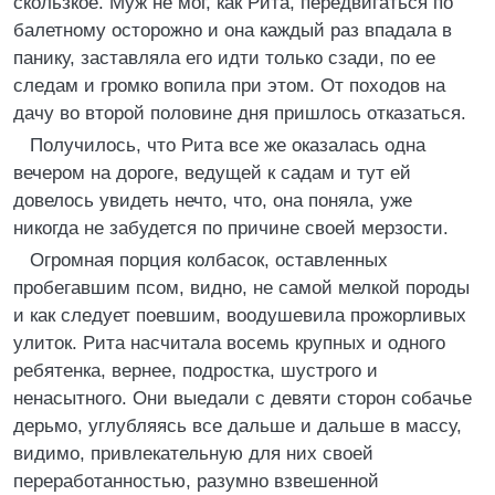
скользкое. Муж не мог, как Рита, передвигаться по
балетному осторожно и она каждый раз впадала в
панику, заставляла его идти только сзади, по ее
следам и громко вопила при этом. От походов на
дачу во второй половине дня пришлось отказаться.
Получилось, что Рита все же оказалась одна
вечером на дороге, ведущей к садам и тут ей
довелось увидеть нечто, что, она поняла, уже
никогда не забудется по причине своей мерзости.
Огромная порция колбасок, оставленных
пробегавшим псом, видно, не самой мелкой породы
и как следует поевшим, воодушевила прожорливых
улиток. Рита насчитала восемь крупных и одного
ребятенка, вернее, подростка, шустрого и
ненасытного. Они выедали с девяти сторон собачье
дерьмо, углубляясь все дальше и дальше в массу,
видимо, привлекательную для них своей
переработанностью, разумно взвешенной