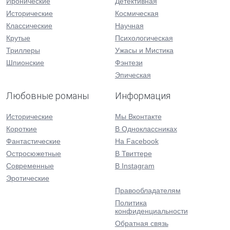
Иронические
Детективная
Исторические
Космическая
Классические
Научная
Крутые
Психологическая
Триллеры
Ужасы и Мистика
Шпионские
Фэнтези
Эпическая
Любовные романы
Информация
Исторические
Мы Вконтакте
Короткие
В Одноклассниках
Фантастические
На Facebook
Остросюжетные
В Твиттере
Современные
В Instagram
Эротические
Правообладателям
Политика
конфиденциальности
Обратная связь