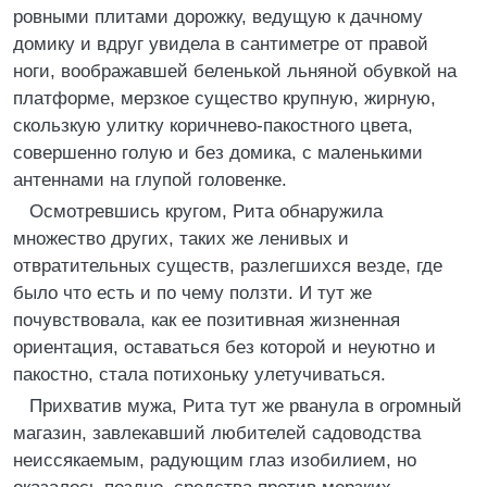
ровными плитами дорожку, ведущую к дачному
домику и вдруг увидела в сантиметре от правой
ноги, воображавшей беленькой льняной обувкой на
платформе, мерзкое существо крупную, жирную,
скользкую улитку коричнево-пакостного цвета,
совершенно голую и без домика, с маленькими
антеннами на глупой головенке.
Осмотревшись кругом, Рита обнаружила
множество других, таких же ленивых и
отвратительных существ, разлегшихся везде, где
было что есть и по чему ползти. И тут же
почувствовала, как ее позитивная жизненная
ориентация, оставаться без которой и неуютно и
пакостно, стала потихоньку улетучиваться.
Прихватив мужа, Рита тут же рванула в огромный
магазин, завлекавший любителей садоводства
неиссякаемым, радующим глаз изобилием, но