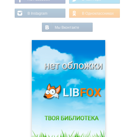
В Instagram
В Одноклассниках
Мы Вконтакте