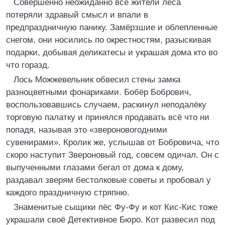
Совершенно неожиданно все жители леса
потеряли здравый смысл и впали в
предпраздничную панику. Замёрзшие и облепленные
снегом, они носились по окрестностям, разыскивая
подарки, добывая деликатесы и украшая дома кто во
что горазд.
Лось Можжевельник обвесил стены замка
разноцветными фонариками. Бобёр Бобрович,
воспользовавшись случаем, раскинул неподалёку
торговую палатку и принялся продавать всё что ни
попадя, называя это «звероновогодними
сувенирами». Кролик же, услышав от Бобровича, что
скоро наступит Звероновый год, совсем одичал. Он с
выпученными глазами бегал от дома к дому,
раздавал зверям бестолковые советы и пробовал у
каждого праздничную стряпню.
Знаменитые сыщики пёс Фу-Фу и кот Кис-Кис тоже
украшали своё Детективное Бюро. Кот развесил под