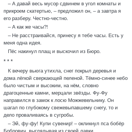
– А давай весь мусор сдвинем в угол комнаты и
прикроем скатертью, – предложил он, – а завтра я
его разберу. Честно-честно.
– А как же часы?!
– Не расстраивайся, принесу я тебе часы. Есть у
меня одна идея.
Пёс накинул плащ и выскочил из Бюро.
* * *
К вечеру вьюга утихла, снег покрыл деревья и
дома лёгкой сверкающей пеленой. Тёмно-синее небо
было чистым и высоким, на нём, словно
драгоценные камни, мерцали звёзды. Фу-Фу
направился в замок к лосю Можжевельнику. Он
шагал по глубокому свежевыпавшему снегу, то и
дело проваливаясь в сугробы.
– Эй, фу-фу! Купи сувенир! – окликнул пса бобёр
Бобрович, выглядывая из своей лавки.