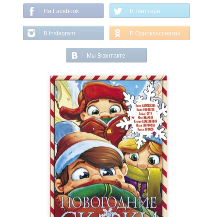
На Facebook
В Твиттере
В Instagram
В Одноклассниках
Мы Вконтакте