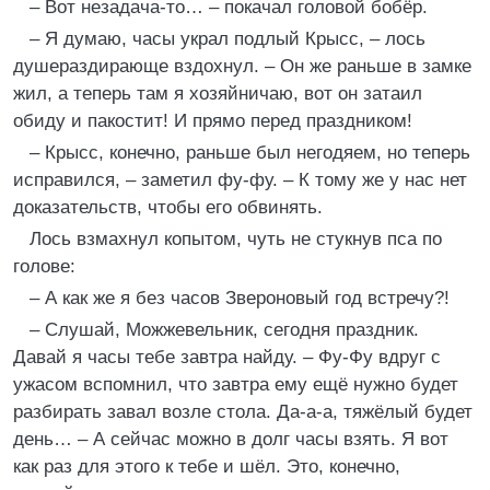
– Вот незадача-то… – покачал головой бобёр.
– Я думаю, часы украл подлый Крысс, – лось
душераздирающе вздохнул. – Он же раньше в замке
жил, а теперь там я хозяйничаю, вот он затаил
обиду и пакостит! И прямо перед праздником!
– Крысс, конечно, раньше был негодяем, но теперь
исправился, – заметил фу-фу. – К тому же у нас нет
доказательств, чтобы его обвинять.
Лось взмахнул копытом, чуть не стукнув пса по
голове:
– А как же я без часов Звероновый год встречу?!
– Слушай, Можжевельник, сегодня праздник.
Давай я часы тебе завтра найду. – Фу-Фу вдруг с
ужасом вспомнил, что завтра ему ещё нужно будет
разбирать завал возле стола. Да-а-а, тяжёлый будет
день… – А сейчас можно в долг часы взять. Я вот
как раз для этого к тебе и шёл. Это, конечно,