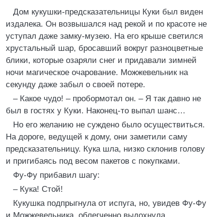
Дом кукушки-предсказательницы Куки был виден
издалека. Он возвышался над рекой и по красоте не
уступал даже замку-музею. На его крыше светился
хрустальный шар, бросавший вокруг разноцветные
блики, которые озаряли снег и придавали зимней
ночи магическое очарование. Можжевельник на
секунду даже забыл о своей потере.
– Какое чудо! – пробормотал он. – Я так давно не
был в гостях у Куки. Наконец-то выпал шанс…
Но его желанию не суждено было осуществиться.
На дороге, ведущей к дому, они заметили саму
предсказательницу. Кука шла, низко склонив голову
и пригибаясь под весом пакетов с покупками.
Фу-Фу прибавил шагу:
– Кука! Стой!
Кукушка подпрыгнула от испуга, но, увидев Фу-Фу
и Можжевельника, облегченно выдохнула.