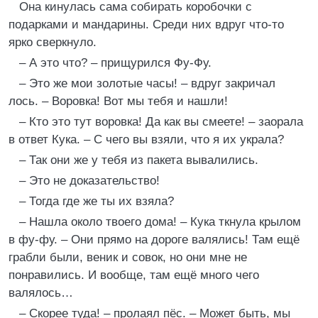
Она кинулась сама собирать коробочки с
подарками и мандарины. Среди них вдруг что-то
ярко сверкнуло.
– А это что? – прищурился Фу-Фу.
– Это же мои золотые часы! – вдруг закричал
лось. – Воровка! Вот мы тебя и нашли!
– Кто это тут воровка! Да как вы смеете! – заорала
в ответ Кука. – С чего вы взяли, что я их украла?
– Так они же у тебя из пакета вывалились.
– Это не доказательство!
– Тогда где же ты их взяла?
– Нашла около твоего дома! – Кука ткнула крылом
в фу-фу. – Они прямо на дороге валялись! Там ещё
грабли были, веник и совок, но они мне не
понравились. И вообще, там ещё много чего
валялось…
– Скорее туда! – пролаял пёс. – Может быть, мы