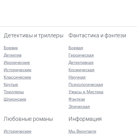
Детективы и триллеры
Фантастика и фэнтези
Боевик
Боевая
Детектив
Героическая
Иронические
Детективная
Исторические
Космическая
Классические
Научная
Крутые
Психологическая
Триллеры
Ужасы и Мистика
Шпионские
Фэнтези
Эпическая
Любовные романы
Информация
Исторические
Мы Вконтакте