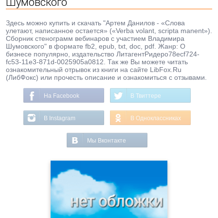
Шумовского
Здесь можно купить и скачать "Артем Данилов - «Слова
улетают, написанное остается» («Verba volant, scripta manent»).
Сборник стенограмм вебинаров с участием Владимира
Шумовского" в формате fb2, epub, txt, doc, pdf. Жанр: О
бизнесе популярно, издательство ЛитагентРидеро78ecf724-
fc53-11e3-871d-0025905a0812. Так же Вы можете читать
ознакомительный отрывок из книги на сайте LibFox.Ru
(ЛибФокс) или прочесть описание и ознакомиться с отзывами.
На Facebook
В Твиттере
В Instagram
В Одноклассниках
Мы Вконтакте