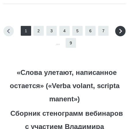
1
2
3
4
5
6
7
...
9
«Слова улетают, написанное
остается» («Verba volant, scripta
manent»)
Сборник стенограмм вебинаров
с участием Владимира