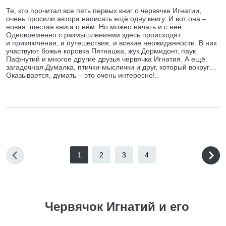
Те, кто прочитал все пять первых книг о червячке Игнатии,
очень просили автора написать ещё одну книгу. И вот она –
новая, шестая книга о нём. Но можно начать и с неё.
Одновременно с размышлениями здесь происходят
и приключения, и путешествия, и всякие неожиданности. В них
участвуют божья коровка Пятнашка, жук Дормидонт, паук
Пафнутий и многое другие друзья червячка Игнатия. А ещё:
загадочная Думалка, птички-мыслички и друг, который вокруг…
Оказывается, думать – это очень интересно!..
1
2
3
4
Червячок Игнатий и его