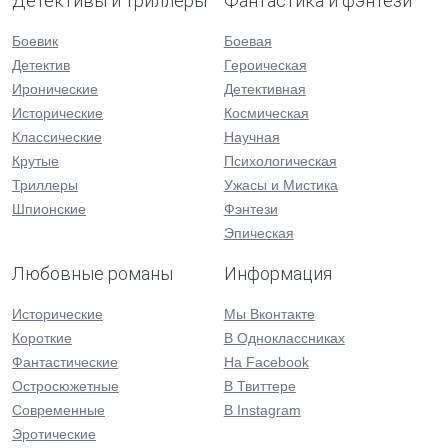
Детективы и триллеры
Фантастика и фэнтези
Боевик
Боевая
Детектив
Героическая
Иронические
Детективная
Исторические
Космическая
Классические
Научная
Крутые
Психологическая
Триллеры
Ужасы и Мистика
Шпионские
Фэнтези
Эпическая
Любовные романы
Информация
Исторические
Мы Вконтакте
Короткие
В Одноклассниках
Фантастические
На Facebook
Остросюжетные
В Твиттере
Современные
В Instagram
Эротические