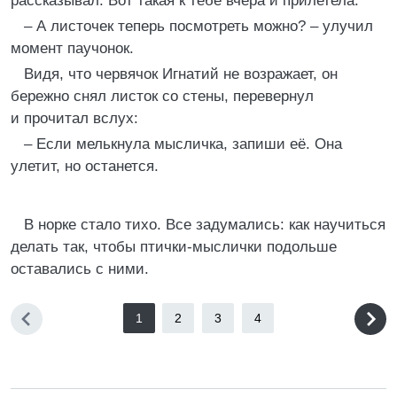
рассказывал. Вот такая к тебе вчера и прилетела.
– А листочек теперь посмотреть можно? – улучил
момент паучонок.
Видя, что червячок Игнатий не возражает, он
бережно снял листок со стены, перевернул
и прочитал вслух:
– Если мелькнула мысличка, запиши её. Она
улетит, но останется.
В норке стало тихо. Все задумались: как научиться
делать так, чтобы птички-мыслички подольше
оставались с ними.
1
2
3
4