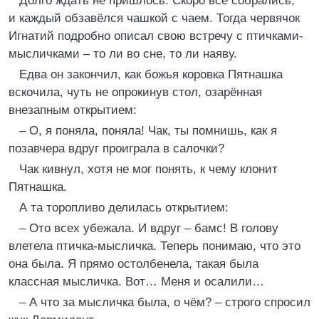
Долго ждать не пришлось. Скоро все собрались,
и каждый обзавёлся чашкой с чаем. Тогда червячок
Игнатий подробно описал свою встречу с птичками-
мысличками – то ли во сне, то ли наяву.
Едва он закончил, как божья коровка Пятнашка
вскочила, чуть не опрокинув стол, озарённая
внезапным открытием:
– О, я поняла, поняла! Чак, ты помнишь, как я
позавчера вдруг проиграла в салочки?
Чак кивнул, хотя не мог понять, к чему клонит
Пятнашка.
А та торопливо делилась открытием:
– Ото всех убежала. И вдруг – бамс! В голову
влетела птичка-мысличка. Теперь понимаю, что это
она была. Я прямо остолбенела, такая была
классная мысличка. Вот… Меня и осалили…
– А что за мысличка была, о чём? – строго спросил