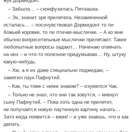
жук Дормидонт.
– Забыла… – сконфузилась Пятнашка.
– Эх, значит зря прилетела. Незамеченной
осталась… – посочувствовал Дормидонт то ли
божьей коровке, то ли птичке-мысличке. – А ко мне
обычно вопросительные мыслички прилетают. Такие
любопытные вопросы задают… Начинаю отвечать
на них – и что-то полезное придумываю… Ну, штуку
какую-нибудь.
– Хм, а я их даже специально поджидаю, –
заметил паук Пафнутий.
– Как, ты тоже с ними знаком? – изумился Чак.
– Только не знал, что они так зовутся, – кивнул
сыну Пафнутий. – Пока хоть одна не прилетит,
не получается новую паутинную картину начать…
Зато когда появится – вжик! – и уже знаешь, что и как
делать.