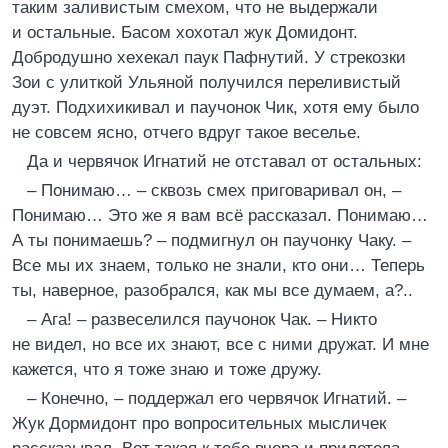
таким заливистым смехом, что не выдержали
и остальные. Басом хохотал жук Домидонт.
Добродушно хехекал паук Пафнутий. У стрекозки
Зои с улиткой Ульяной получился переливистый
дуэт. Подхихикивал и паучонок Чик, хотя ему было
не совсем ясно, отчего вдруг такое веселье.
Да и червячок Игнатий не отставал от остальных:
– Понимаю… – сквозь смех приговаривал он, –
Понимаю… Это же я вам всё рассказал. Понимаю…
А ты понимаешь? – подмигнул он паучонку Чаку. –
Все мы их знаем, только не знали, кто они… Теперь
ты, наверное, разобрался, как мы все думаем, а?..
– Ага! – развеселился паучонок Чак. – Никто
не видел, но все их знают, все с ними дружат. И мне
кажется, что я тоже знаю и тоже дружу.
– Конечно, – поддержал его червячок Игнатий. –
Жук Дормидонт про вопросительных мысличек