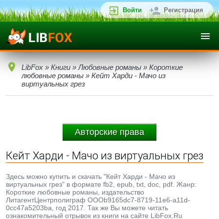
Войти
Регистрация
LibFox
»
Книги
»
Любовные романы
»
Короткие
любовные романы
» Кейт Харди - Мачо из
виртуальных грез
Авторские права
Кейт Харди - Мачо из виртуальных грез
Здесь можно купить и скачать "Кейт Харди - Мачо из
виртуальных грез" в формате fb2, epub, txt, doc, pdf. Жанр:
Короткие любовные романы, издательство
ЛитагентЦентрполиграф ОООb9165dc7-8719-11e6-a11d-
0cc47a5203ba, год 2017. Так же Вы можете читать
ознакомительный отрывок из книги на сайте LibFox.Ru