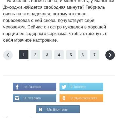
Близилось время ланча, и может быть, у Малышки
Джорджи найдется свободная минута? Габриэль
очень на это надеялся, потому что знал:
побеседовав с ней снова, почувствует себя
человеком. Сейчас он остро нуждался в хорошей
порции ее задорного сарказма, чтобы стряхнуть с
себя мрачное настроение.
1
2
3
4
5
6
7
На Facebook
В Твиттере
В Instagram
В Одноклассниках
Мы Вконтакте