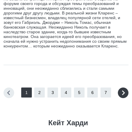
форуме своего города и обсуждая темы преобразований и
инноваций, они неожиданно сблизились и стали самыми
дорогими друг другу людьми. В реальной жизни Кларенс –
известный бизнесмен, владелец популярной сети отелей, и
зовут его Габриэль. Джорджи – Николь Томас, обычная
банковская служащая. Неожиданно Николь получает в
наследство старое здание, когда-то бывшее известным
кинотеатром. Она загорается идеей его преобразования, но
сначала ей нужно устранить недопонимания со своим прямым
конкурентом… которым неожиданно оказывается Кларенс.
1
2
3
4
5
6
7
Кейт Харди