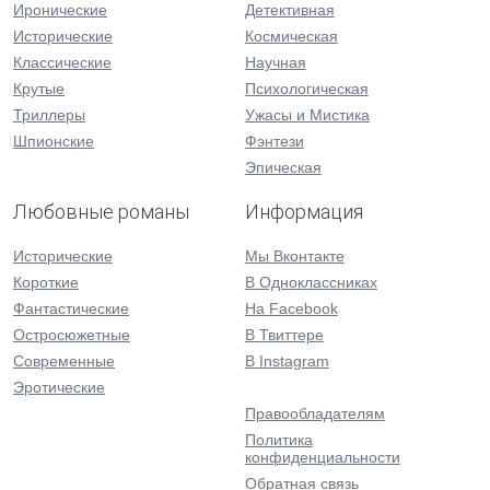
Иронические
Детективная
Исторические
Космическая
Классические
Научная
Крутые
Психологическая
Триллеры
Ужасы и Мистика
Шпионские
Фэнтези
Эпическая
Любовные романы
Информация
Исторические
Мы Вконтакте
Короткие
В Одноклассниках
Фантастические
На Facebook
Остросюжетные
В Твиттере
Современные
В Instagram
Эротические
Правообладателям
Политика
конфиденциальности
Обратная связь