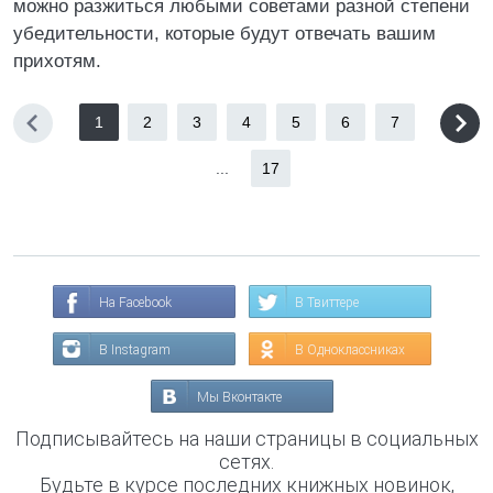
можно разжиться любыми советами разной степени
убедительности, которые будут отвечать вашим
прихотям.
1
2
3
4
5
6
7
...
17
На Facebook
В Твиттере
В Instagram
В Одноклассниках
Мы Вконтакте
Подписывайтесь на наши страницы в социальных
сетях.
Будьте в курсе последних книжных новинок,