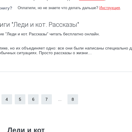
книгу?
Оплатили, но не знаете что делать дальше?
Инструкция
.
ги "Леди и кот. Рассказы"
е "Леди и кот. Рассказы" читать бесплатно онлайн.
тике, но их объединяет одно: все они были написаны специально 
обычных ситуациях. Просто рассказы о жизни…
4
5
6
7
...
8
Леди и кот