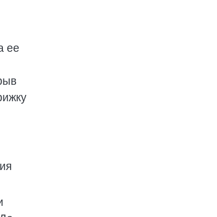
а ее
рыв
рижку
ния
и