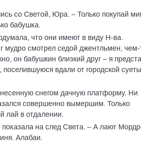
ись со Светой, Юра. – Только покупай ми
ько бабушка.
одумала, что они имеют в виду Н-ва.
г мудро смотрел седой джентльмен, чем-
о, он бабушкин близкий друг – я предст
 поселившуюся вдали от городской суеты
анесенную снегом дачную платформу. Ни
 казался совершенно вымершим. Только
й лай в отдалении.
– показала на след Света. – А лают Морд
иня. Алабаи.