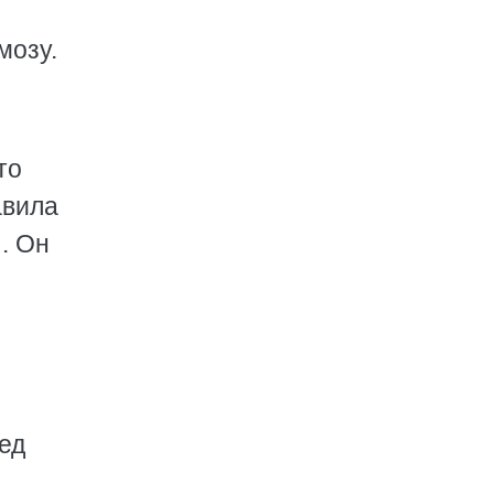
мозу.
то
авила
. Он
ред