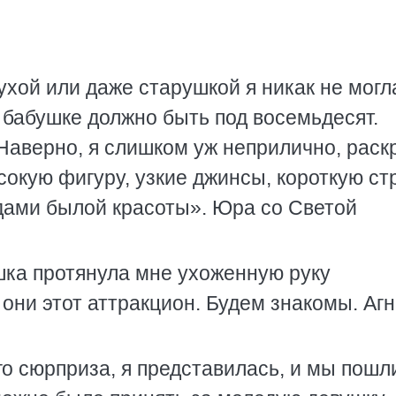
ухой или даже старушкой я никак не могл
й бабушке должно быть под восемьдесят.
. Наверно, я слишком уж неприлично, раск
сокую фигуру, узкие джинсы, короткую ст
едами былой красоты». Юра со Светой
шка протянула мне ухоженную руку
они этот аттракцион. Будем знакомы. Аг
го сюрприза, я представилась, и мы пошл