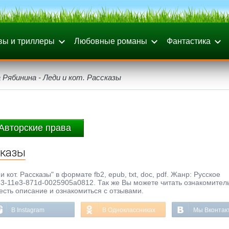
вы и триллеры
Любовные романы
Фантастика
Рябинина - Леди и кот. Рассказы
Авторские права
сказы
 кот. Рассказы" в формате fb2, epub, txt, doc, pdf. Жанр: Русское
53-11e3-871d-0025905a0812. Так же Вы можете читать ознакомител
честь описание и ознакомиться с отзывами.
В Instagram
В Одноклассниках
Мы Вконтак