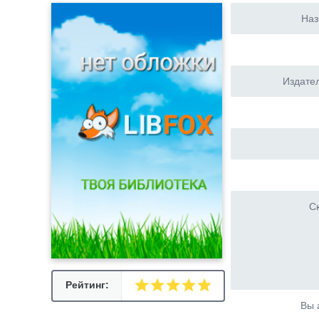
Наз
Издател
Ск
Рейтинг:
Вы 