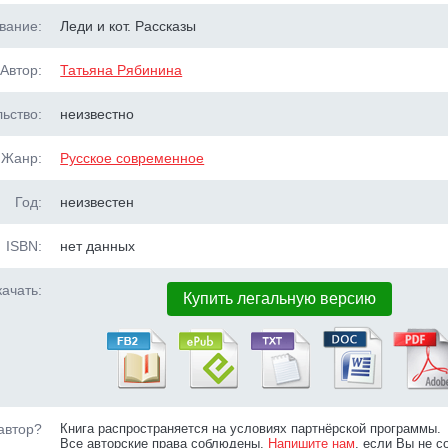
вание:
Леди и кот. Рассказы
Автор:
Татьяна Рябинина
ьство:
неизвестно
Жанр:
Русское современное
Год:
неизвестен
ISBN:
нет данных
ачать:
Купить легальную версию
автор?
Книга распространяется на условиях партнёрской программы.
Все авторские права соблюдены.
Напишите нам
, если Вы не с