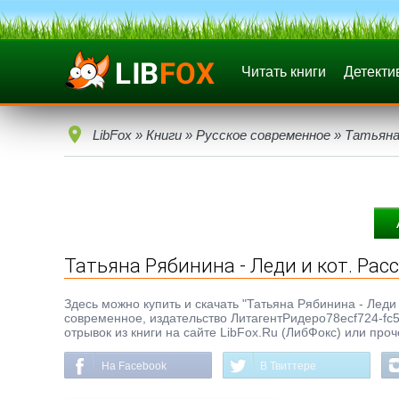
Читать книги
Детекти
LibFox
»
Книги
»
Русское современное
» Татьяна 
Татьяна Рябинина - Леди и кот. Рас
Здесь можно купить и скачать "Татьяна Рябинина - Леди и
современное, издательство ЛитагентРидеро78ecf724-fc
отрывок из книги на сайте LibFox.Ru (ЛибФокс) или про
На Facebook
В Твиттере