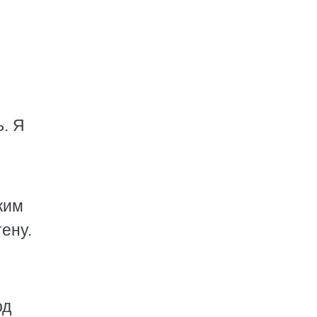
ь. Я
ким
ену.
од