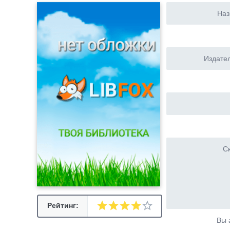
Наз
Издател
Ск
Рейтинг:
Вы 