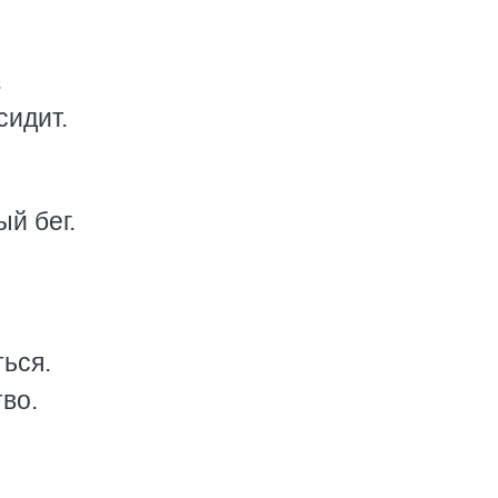
.
сидит.
й бег.
ться.
во.