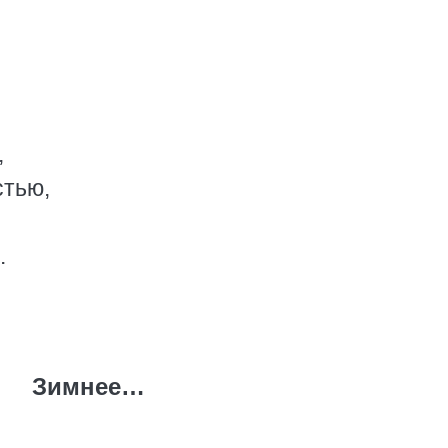
,
стью,
.
Зимнее…