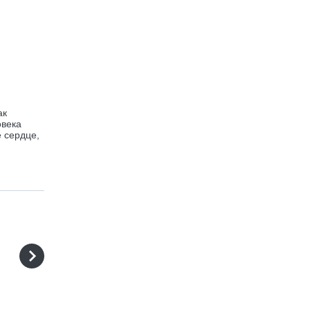
ак
овека
е сердце,