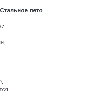
Стальное лето
чи
и,
ю,
тся.