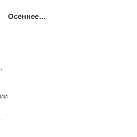
Осеннее…
.
,
ии.
,