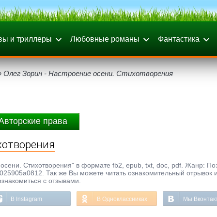
вы и триллеры
Любовные романы
Фантастика
 Олег Зорин - Настроение осени. Стихотворения
Авторские права
ихотворения
сени. Стихотворения" в формате fb2, epub, txt, doc, pdf. Жанр: По
025905a0812. Так же Вы можете читать ознакомительный отрывок и
ознакомиться с отзывами.
В Instagram
В Одноклассниках
Мы Вконтак