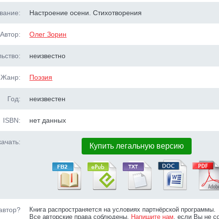
вание:
Настроение осени. Стихотворения
Автор:
Олег Зорин
ьство:
неизвестно
Жанр:
Поэзия
Год:
неизвестен
ISBN:
нет данных
ачать:
Купить легальную версию
автор?
Книга распространяется на условиях партнёрской программы.
Все авторские права соблюдены.
Напишите нам
, если Вы не с