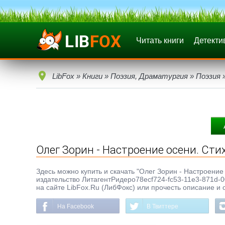
Читать книги
Детекти
LibFox
»
Книги
»
Поэзия, Драматургия
»
Поэзия
»
Олег Зорин - Настроение осени. Ст
Здесь можно купить и скачать "Олег Зорин - Настроение о
издательство ЛитагентРидеро78ecf724-fc53-11e3-871d-0
на сайте LibFox.Ru (ЛибФокс) или прочесть описание и 
На Facebook
В Твиттере