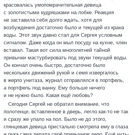
красовалась умопомрачительная девица
с золотистыми кудряшками на лобке. Реакция
не заставила себя долго ждать, хотя для
возбуждения достаточно было и текущей из крана
воды. Этот звук давно стал для Сергея условным
сигналом. Даже когда он мыл посуду на кухне, член
вставал. Такая вот сила многолетней тайной
привычки мастурбировать под звуки текущей воды.
Он кончал очень быстро, достаточно было
нескольких движений рукой и семя извергалось
в жерло унитаза, журнал отправлялся в портфель,
а портфель под ванну. Ему больше ничего
и не нужно было. Какая ещё любовь?
Сегодня Сергей не обратил внимание, что
полотенце, вставленное в дверь, легло как-то не так
и сразу же упало на пол. Было не до этого,
глянцевая девица пристально смотрела ему в глаза
и рука сама делала своё привычное дело. Ещё чуть-