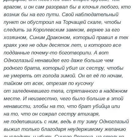
врагом, и он сам разорвал бы в клочья любого, кто
возник бы на его пути. Свой наблюдательный
пункт он обустроил на Торчащей скале, чтобы
следить за Королевским замком, вернее за его
хозяином, Синим Драконом, который правил в тех
краях уже не один десяток лет, и которого все
подданные почему-то боготворили. А вот
Одноглазый ненавидел его даже больше чем
родного брата, который убил их сестру, чтобы
не умереть от голода зимой. Он ел её по ночам,
тайком от всех, отрезая по кусочку
от заледеневшего тела, спрятанного в надёжном
месте. И неизвестно, чего было больше в этой
ненависти, злобы на то, что брат убийца или
на то, что он сожрал сестру втихаря,
не поделившись с ним, ведь в ту зиму Одноглазый
выжил только благодаря неудержимому желанию
выследить и убить Синего Дракона, на столько