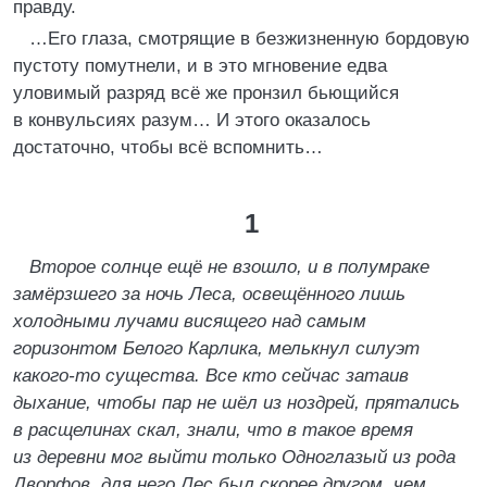
правду.
…Его глаза, смотрящие в безжизненную бордовую
пустоту помутнели, и в это мгновение едва
уловимый разряд всё же пронзил бьющийся
в конвульсиях разум… И этого оказалось
достаточно, чтобы всё вспомнить…
1
Второе солнце ещё не взошло, и в полумраке
замёрзшего за ночь Леса, освещённого лишь
холодными лучами висящего над самым
горизонтом Белого Карлика, мелькнул силуэт
какого-то существа. Все кто сейчас затаив
дыхание, чтобы пар не шёл из ноздрей, прятались
в расщелинах скал, знали, что в такое время
из деревни мог выйти только Одноглазый из рода
Дворфов, для него Лес был скорее другом, чем