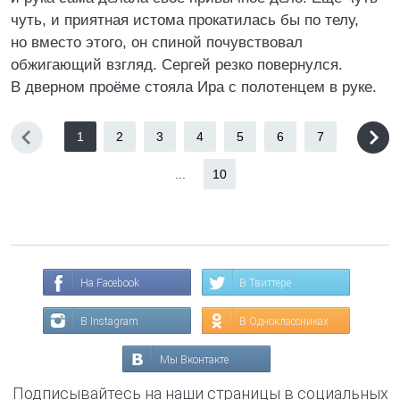
чуть, и приятная истома прокатилась бы по телу,
но вместо этого, он спиной почувствовал
обжигающий взгляд. Сергей резко повернулся.
В дверном проёме стояла Ира с полотенцем в руке.
1
2
3
4
5
6
7
...
10
На Facebook
В Твиттере
В Instagram
В Одноклассниках
Мы Вконтакте
Подписывайтесь на наши страницы в социальных