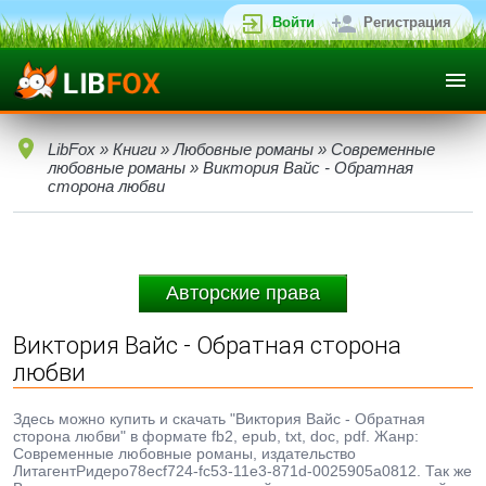
Войти
Регистрация
LibFox
»
Книги
»
Любовные романы
»
Современные
любовные романы
» Виктория Вайс - Обратная
сторона любви
Авторские права
Виктория Вайс - Обратная сторона
любви
Здесь можно купить и скачать "Виктория Вайс - Обратная
сторона любви" в формате fb2, epub, txt, doc, pdf. Жанр:
Современные любовные романы, издательство
ЛитагентРидеро78ecf724-fc53-11e3-871d-0025905a0812. Так же