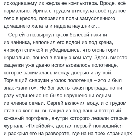
исходившему из жерла её компьютера. Вроде, всё
нормально. Ирина с трудом втиснула своё грузное
тело в кресло, поправила полы замусоленного
домашнего халата и надела наушники…
Сергей отковырнул кусок белёсой накипи
из чайника, наполнил его водой из под крана,
чиркнул спичкой и убедившись, что огонь горит
нормально, пошёл в ванную комнату. Здесь вместо
защёлки уже давно использовалось полотенце,
которое зажималась между дверью и луткой.
Торчащий снаружи уголок полотенца – это и был
знак «занято». Не бог весть какая преграда, но ни
разу уединение не было нарушено ни одним
из членов семьи. Сергей включил воду, и с трудом
став на колени, вытащил из под ванны потёртый
кожаный портфель, внутри которого лежали старые
журналы «Плейбой», достал первый попавшийся
и раскрыл его на развороте, где на на трёх страницах