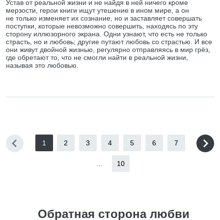
Устав от реальной жизни и не найдя в ней ничего кроме
мерзости, герои книги ищут утешение в ином мире, а он
не только изменяет их сознание, но и заставляет совершать
поступки, которые невозможно совершить, находясь по эту
сторону иллюзорного экрана. Одни узнают, что есть не только
страсть, но и любовь; другие путают любовь со страстью. И все
они живут двойной жизнью, регулярно отправляясь в мир грёз,
где обретают то, что не смогли найти в реальной жизни,
называя это любовью.
1
2
3
4
5
6
7
...
10
Обратная сторона любви