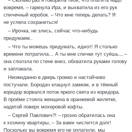
– Сколько раз я говорила тебе, что платить надо
вовремя, – гаркнула Ира, и выхватила из его рук
спичечный коробок. – Что мне теперь делать? Я
не успела сохраниться!
– Ирочка, не злись, сейчас что-нибудь
придумаем..
– Что ты можешь придумать, идиот! Я столько
времени потратила… А ты мне спички тут суёшь.., –
она сползла по стене вниз, обхватила руками голову
и заплакала.
Неожиданно в дверь громко и настойчиво
постучали. Бородач клацнул замком, и в тёмный
коридор ворвался поток яркого света из коридора.
В проёме стояла женщина в оранжевой жилетке,
надетой поверх мохеровой кофты.
– Сергей Павлович?! – грозно обратилась она
к хозяину квартиры, – За вами числится долг!
Поскольку вы вовремя его не оплатили, мы