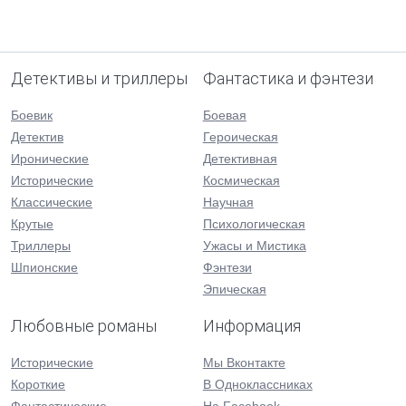
Детективы и триллеры
Фантастика и фэнтези
Боевик
Боевая
Детектив
Героическая
Иронические
Детективная
Исторические
Космическая
Классические
Научная
Крутые
Психологическая
Триллеры
Ужасы и Мистика
Шпионские
Фэнтези
Эпическая
Любовные романы
Информация
Исторические
Мы Вконтакте
Короткие
В Одноклассниках