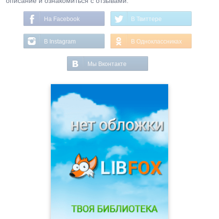
описание и ознакомиться с отзывами.
На Facebook
В Твиттере
В Instagram
В Одноклассниках
Мы Вконтакте