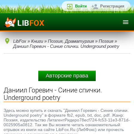
Войти
Регистрация
LibFox
»
Книги
»
Поэзия, Драматургия
»
Поэзия
»
Даниил Горевич - Синие спички. Underground poetry
Авторские права
Даниил Горевич - Синие спички.
Underground poetry
Здесь можно купить и скачать "Даниил Горевич - Синие спички.
Underground poetry" в формате fb2, epub, txt, doc, pdf. Жанр:
Поэзия, издательство ЛитагентРидеро78ecf724-fc53-11e3-871d-
0025905a0812. Так же Вы можете читать ознакомительный
отрывок из книги на сайте LibFox.Ru (ЛибФокс) или прочесть