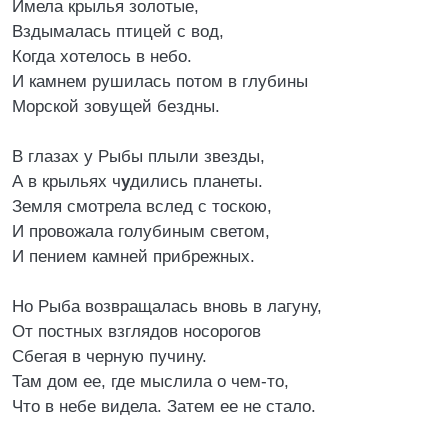
Имела крылья золотые,
Вздымалась птицей с вод,
Когда хотелось в небо.
И камнем рушилась потом в глубины
Морской зовущей бездны.
В глазах у Рыбы плыли звезды,
А в крыльях ч
у
дились планеты.
Земля смотрела вслед с тоскою,
И провожала голубиным светом,
И пением камней прибрежных.
Но Рыба возвращалась вновь в лагуну,
От постных взглядов носорогов
Сбегая в черную пучину.
Там дом ее, где мыслила о чем-то,
Что в небе видела. Затем ее не стало.