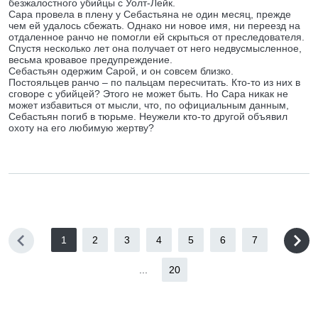
безжалостного убийцы с Уолт-Лейк.
Сара провела в плену у Себастьяна не один месяц, прежде
чем ей удалось сбежать. Однако ни новое имя, ни переезд на
отдаленное ранчо не помогли ей скрыться от преследователя.
Спустя несколько лет она получает от него недвусмысленное,
весьма кровавое предупреждение.
Себастьян одержим Сарой, и он совсем близко.
Постояльцев ранчо – по пальцам пересчитать. Кто-то из них в
сговоре с убийцей? Этого не может быть. Но Сара никак не
может избавиться от мысли, что, по официальным данным,
Себастьян погиб в тюрьме. Неужели кто-то другой объявил
охоту на его любимую жертву?
1
2
3
4
5
6
7
...
20