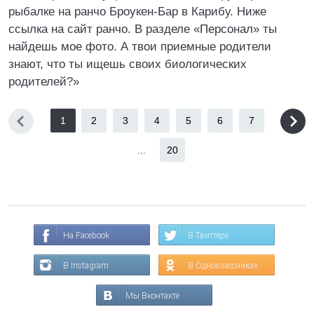
рыбалке на ранчо Броукен-Бар в Карибу. Ниже
ссылка на сайт ранчо. В разделе «Персонал» ты
найдешь мое фото. А твои приемные родители
знают, что ты ищешь своих биологических
родителей?»
1
2
3
4
5
6
7
...
20
На Facebook
В Твиттере
В Instagram
В Одноклассниках
Мы Вконтакте