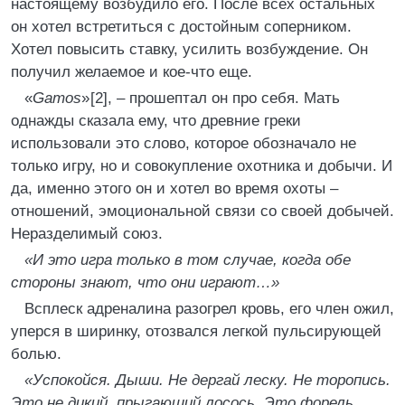
настоящему возбудило его. После всех остальных
он хотел встретиться с достойным соперником.
Хотел повысить ставку, усилить возбуждение. Он
получил желаемое и кое-что еще.
«
Gamos
» [2], – прошептал он про себя. Мать
однажды сказала ему, что древние греки
использовали это слово, которое обозначало не
только игру, но и совокупление охотника и добычи. И
да, именно этого он и хотел во время охоты –
отношений, эмоциональной связи со своей добычей.
Неразделимый союз.
«И это игра только в том случае, когда обе
стороны знают, что они играют…»
Всплеск адреналина разогрел кровь, его член ожил,
уперся в ширинку, отозвался легкой пульсирующей
болью.
«Успокойся. Дыши. Не дергай леску. Не торопись.
Это не дикий, прыгающий лосось. Это форель.