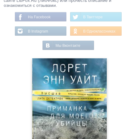
сайте LibFox.Ru (ЛибФокс) или прочесть описание и
ознакомиться с отзывами.
На Facebook
В Твиттере
В Instagram
В Одноклассниках
Мы Вконтакте