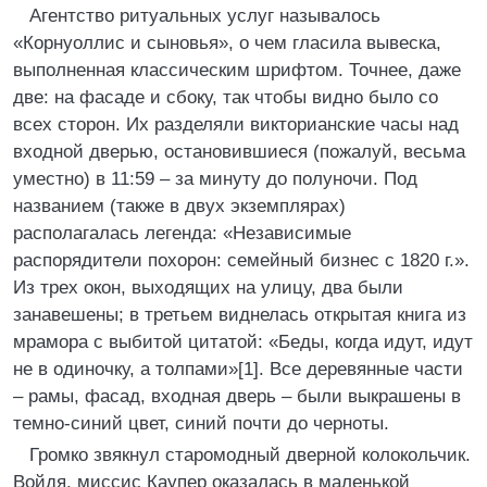
Агентство ритуальных услуг называлось
«Корнуоллис и сыновья», о чем гласила вывеска,
выполненная классическим шрифтом. Точнее, даже
две: на фасаде и сбоку, так чтобы видно было со
всех сторон. Их разделяли викторианские часы над
входной дверью, остановившиеся (пожалуй, весьма
уместно) в 11:59 – за минуту до полуночи. Под
названием (также в двух экземплярах)
располагалась легенда: «Независимые
распорядители похорон: семейный бизнес с 1820 г.».
Из трех окон, выходящих на улицу, два были
занавешены; в третьем виднелась открытая книга из
мрамора с выбитой цитатой: «Беды, когда идут, идут
не в одиночку, а толпами»[1]. Все деревянные части
– рамы, фасад, входная дверь – были выкрашены в
темно-синий цвет, синий почти до черноты.
Громко звякнул старомодный дверной колокольчик.
Войдя, миссис Каупер оказалась в маленькой