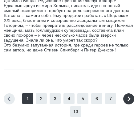
Джеймса Бонда. Редчайшее признание заслуг в жанре!
Едва вынырнув из мира Холмса, писатель идет на новый
смелый эксперимент: пробует на роль современного доктора
Ватсона… самого себя. Ему предстоит работать с Шерлоком
XXI века, блестящим и совершенно асоциальным сыщиком
Готорном, – чтобы превратить расследование в книгу. Пожилая
женщина, мать голливудской суперзвезды, составила план
своих похорон – и через несколько часов была зверски
задушена. Знала ли она, что умрет так скоро?
Это безумно запутанная история, где среди героев не только
сам автор, но даже Стивен Спилберг и Питер Джексон!
1
2
3
4
5
6
7
...
13