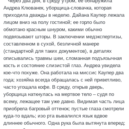
Через два дня, в среду утром, ее обнаружила
Андреа Клюванек, уборщица-словачка, которая
приходила дважды в неделю. Дайана Каупер лежала
лицом вниз на полу гостиной; ее горло было
обмотано красным шнуром, какими обычно
подвязывают шторы. В заключении медэкспертизы,
составленном в сухой, безличной манере
(стандартной для таких документов), в деталях
описывались травмы шеи, сломанная подъязычная
кость и состояние слизистой глаз. Андреа увидела
кое-что похуже. Она работала на миссис Каупер два
года; хозяйка всегда обращалась с ней приветливо,
часто угощала кофе. В среду, открыв дверь,
уборщица наткнулась на мертвое тело – судя по
всему, лежащее там уже давно. Видимая часть лица
приобрела багровый оттенок; пустые глаза смотрели
куда-то вдаль; изо рта вывалился язык вдвое
длиннее обычного. Одна рука была вытянута вперед;