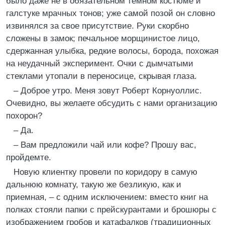
было даже не в обязательном темном костюме и
галстуке мрачных тонов; уже самой позой он словно
извинялся за свое присутствие. Руки скорбно
сложены в замок; печальное морщинистое лицо,
сдержанная улыбка, редкие волосы, борода, похожая
на неудачный эксперимент. Очки с дымчатыми
стеклами утопали в переносице, скрывая глаза.
– Доброе утро. Меня зовут Роберт Корнуоллис.
Очевидно, вы желаете обсудить с нами организацию
похорон?
– Да.
– Вам предложили чай или кофе? Прошу вас,
пройдемте.
Новую клиентку провели по коридору в самую
дальнюю комнату, такую же безликую, как и
приемная, – с одним исключением: вместо книг на
полках стояли папки с прейскурантами и брошюры с
изображением гробов и катафалков (традиционных