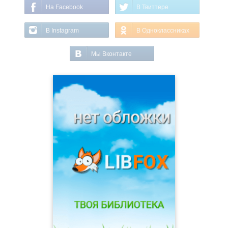
На Facebook
В Твиттере
В Instagram
В Одноклассниках
Мы Вконтакте