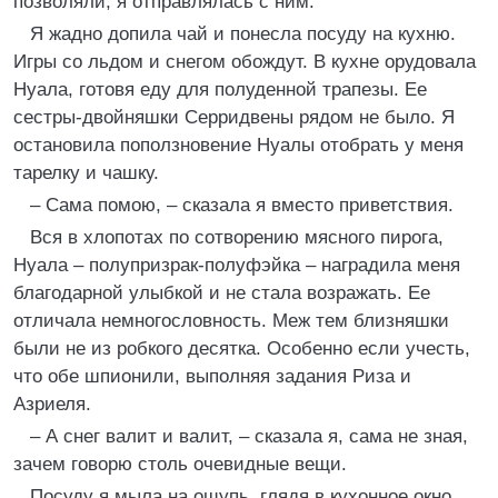
позволяли, я отправлялась с ним.
Я жадно допила чай и понесла посуду на кухню.
Игры со льдом и снегом обождут. В кухне орудовала
Нуала, готовя еду для полуденной трапезы. Ее
сестры-двойняшки Серридвены рядом не было. Я
остановила поползновение Нуалы отобрать у меня
тарелку и чашку.
– Сама помою, – сказала я вместо приветствия.
Вся в хлопотах по сотворению мясного пирога,
Нуала – полупризрак-полуфэйка – наградила меня
благодарной улыбкой и не стала возражать. Ее
отличала немногословность. Меж тем близняшки
были не из робкого десятка. Особенно если учесть,
что обе шпионили, выполняя задания Риза и
Азриеля.
– А снег валит и валит, – сказала я, сама не зная,
зачем говорю столь очевидные вещи.
Посуду я мыла на ощупь, глядя в кухонное окно.