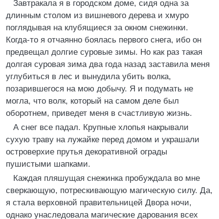
Завтракала я в городском доме, сидя одна за
длинным столом из вишневого дерева и хмуро
поглядывая на клубящиеся за окном снежинки.
Когда-то я отчаянно боялась первого снега, ибо он
предвещал долгие суровые зимы. Но как раз такая
долгая суровая зима два года назад заставила меня
углубиться в лес и вынудила убить волка,
позарившегося на мою добычу. Я и подумать не
могла, что волк, который на самом деле был
оборотнем, приведет меня в счастливую жизнь.
А снег все падал. Крупные хлопья накрывали
сухую траву на лужайке перед домом и украшали
островерхие прутья декоративной ограды
пушистыми шапками.
Каждая пляшущая снежинка пробуждала во мне
сверкающую, потрескивающую магическую силу. Да,
я стала верховной правительницей Двора ночи,
однако унаследовала магические дарования всех