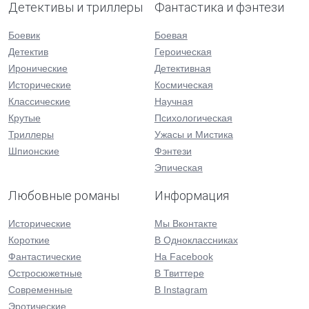
Детективы и триллеры
Фантастика и фэнтези
Боевик
Боевая
Детектив
Героическая
Иронические
Детективная
Исторические
Космическая
Классические
Научная
Крутые
Психологическая
Триллеры
Ужасы и Мистика
Шпионские
Фэнтези
Эпическая
Любовные романы
Информация
Исторические
Мы Вконтакте
Короткие
В Одноклассниках
Фантастические
На Facebook
Остросюжетные
В Твиттере
Современные
В Instagram
Эротические