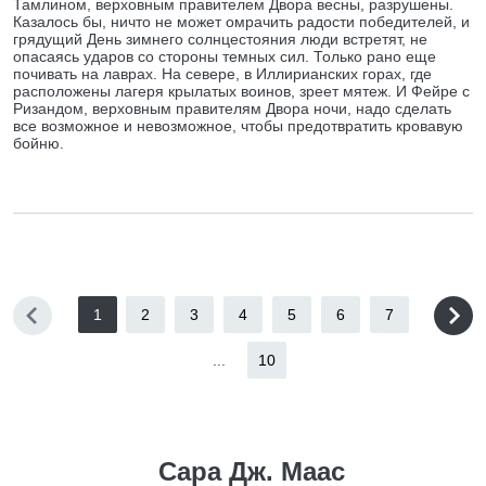
Тамлином, верховным правителем Двора весны, разрушены.
Казалось бы, ничто не может омрачить радости победителей, и
грядущий День зимнего солнцестояния люди встретят, не
опасаясь ударов со стороны темных сил. Только рано еще
почивать на лаврах. На севере, в Иллирианских горах, где
расположены лагеря крылатых воинов, зреет мятеж. И Фейре с
Ризандом, верховным правителям Двора ночи, надо сделать
все возможное и невозможное, чтобы предотвратить кровавую
бойню.
1
2
3
4
5
6
7
...
10
Сара Дж. Маас