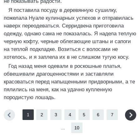
не показывать радости.
Я поставила посуду в деревянную сушилку,
пожелала Нуале кулинарных успехов и отправилась
наверх переодеваться. Серридвена приготовила
одежду, однако сама не показалась. Я надела теплую
черную кофту, черные облегающие штаны и сапоги
на теплой подкладке. Возиться с волосами не
хотелось, и я заплела их в не слишком тугую косу.
Год назад меня одевали в роскошные платья,
обвешивали драгоценностями и заставляли
красоваться перед напыщенными придворными, а те
пялились на меня, как на удачно купленную
породистую лошадь.
1
2
3
4
5
6
7
...
10