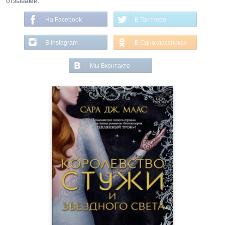
отзывами.
На Facebook
В Твиттере
В Instagram
В Одноклассниках
Мы Вконтакте