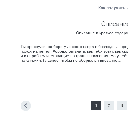
Как получить 
Описание
Описание и краткое содерж
Ты проснулся на берегу лесного озера в безлюдных пред
похож на пепел. Хорошо бы знать, как тебя зовут, как с
и их проблемы, ставящие на грань выживания. Но у тебя
не близкий. Главное, чтобы не оборвался внезапно…
1
2
3