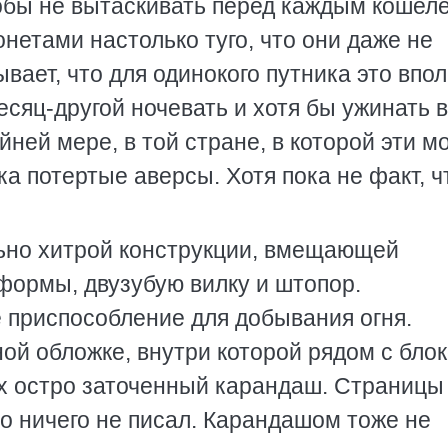
тобы не вытаскивать перед каждым кошел
нетами настолько туго, что они даже не
вает, что для одинокого путника это впо
есяц-другой ночевать и хотя бы ужинать в
ней мере, в той стране, в которой эти м
ка потертые аверсы. Хотя пока не факт, ч
ьно хитрой конструкции, вмещающей
формы, двузубую вилку и штопор.
 приспособление для добывания огня.
ной обложке, внутри которой рядом с бло
ях остро заточенный карандаш. Страницы
то ничего не писал. Карандашом тоже не