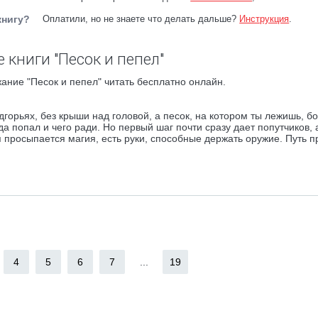
книгу?
Оплатили, но не знаете что делать дальше?
Инструкция
.
 книги "Песок и пепел"
ание "Песок и пепел" читать бесплатно онлайн.
горьях, без крыши над головой, а песок, на котором ты лежишь, б
юда попал и чего ради. Но первый шаг почти сразу дает попутчиков, 
 просыпается магия, есть руки, способные держать оружие. Путь п
4
5
6
7
...
19