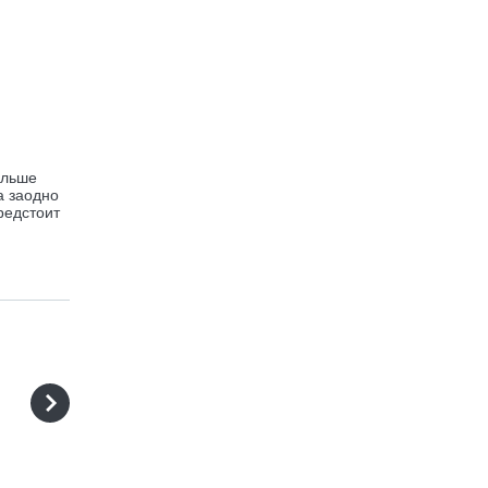
ольше
а заодно
редстоит