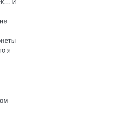
ек… И
лне
онеты
то я
ком