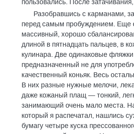
пользовались. После затачивания,
Разобравшись с карманами, з
перед самым пробуждением. Еще о
массивный, хорошо сбалансирован
длиной в пятнадцать пальцев, в к
кулинара. Две одинаковые фляжки 
предназначенный не для употребле
качественный коньяк. Весь осталь
В них разные нужные мелочи, лека
даже кожаный плащ — тонкий, легк
занимающий очень мало места. Наш
который я распечатал, нашлись су
бумагу четыре куска прессованног