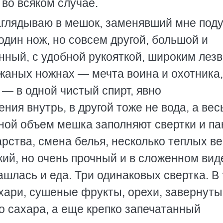
 во всяком случае.
аглядываю в мешок, заменявший мне под
дин нож, но совсем другой, большой и
ный, с удобной рукояткой, широким лез
ожаных ножнах — мечта воина и охотника,
— в одной чистый спирт, явно
ния внутрь, в другой тоже не вода, а ве
ной объем мешка заполняют свертки и па
рства, смена белья, несколько теплых в
ий, но очень прочный и в сложенном вид
лась и еда. Три одинаковых свертка. В 
хари, сушеные фрукты, орехи, завернуты
о сахара, а еще крепко запечатанный