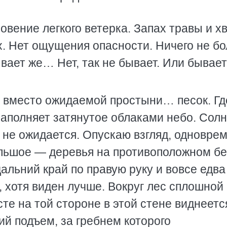
вение легкого ветерка. Запах травы и хв
. Нет ощущения опасности. Ничего не бо
ывает же… Нет, так не бывает. Или бывает
вместо ожидаемой простыни… песок. Где
заполняет затянутое облаками небо. Сол
о не ожидается. Опускаю взгляд, одновре
ольшое — деревья на противоположном бе
альний край по правую руку и вовсе едва
, хотя виден лучше. Вокруг лес сплошной
сте на той стороне в этой стене виднеетс
ий подъем, за гребнем которого