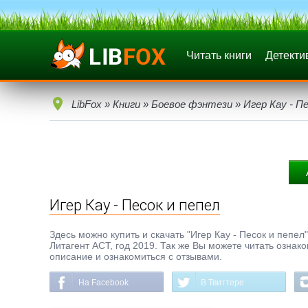
Читать книги
Детекти
LibFox
»
Книги
»
Боевое фэнтези
» Игер Кау - Пе
Игер Кау - Песок и пепел
Здесь можно купить и скачать "Игер Кау - Песок и пепел"
Литагент АСТ, год 2019. Так же Вы можете читать ознак
описание и ознакомиться с отзывами.
На Facebook
В Твиттере