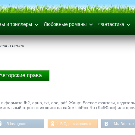
вы и триллеры
Любовные романы
Фантастика
сок и пепел
Авторские права
 в формате fb2, epub, txt, doc, pdf. Жанр: Боевое фэнтези, издател
омительный отрывок из книги на сайте LibFox.Ru (ЛибФокс) или про
В Instagram
В Одноклассниках
Мы Вконтак