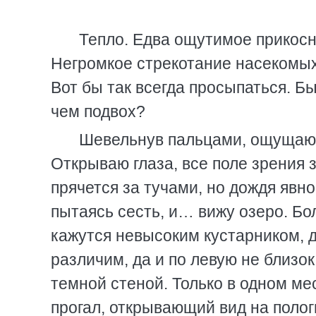
Тепло. Едва ощутимое прикосно
Негромкое стрекотание насекомых
Вот бы так всегда просыпаться. Б
чем подвох?
Шевельнув пальцами, ощущаю 
Открываю глаза, все поле зрения 
прячется за тучами, но дождя явн
пытаясь сесть, и… вижу озеро. Б
кажутся невысоким кустарником, д
различим, да и по левую не близок
темной стеной. Только в одном ме
прогал, открывающий вид на полог