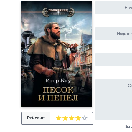
Наз
Издател
Ск
Рейтинг:
Вы 