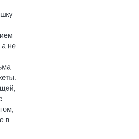
ушку
вием
 а не
сьма
кеты.
ещей,
е
том,
е в