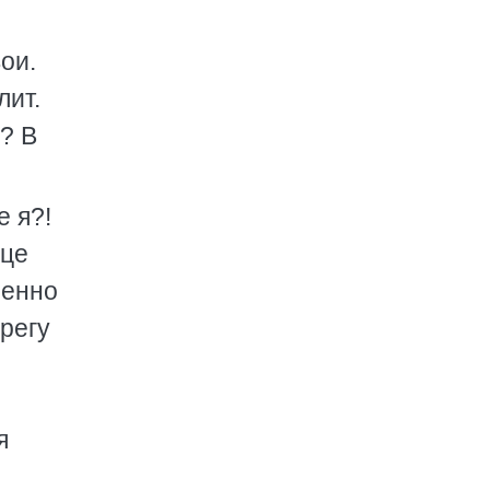
ои.
лит.
? В
 я?!
нце
менно
регу
я