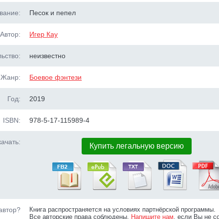
вание:
Песок и пепел
Автор:
Игер Кау
ьство:
неизвестно
Жанр:
Боевое фэнтези
Год:
2019
ISBN:
978-5-17-115989-4
ачать:
Купить легальную версию
автор?
Книга распространяется на условиях партнёрской программы.
Все авторские права соблюдены.
Напишите нам
, если Вы не с