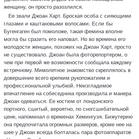
женщину, он просто разозлился.
Ее звали Джоан Харт. Броская особа с сияющими
глазами и каштановыми волосами. Если бы
Бугенгаген был помоложе, такая фемина вполне
могла бы сразить его наповал. Но во времена его
молодости женщин, похожих на Джоан Харт, просто
не существовало. Джоан была фоторепортером, о
чем при первой же возможности сообщала каждому
встречному. Мимолетное знакомство скреплялось в
довершение всего крепким рукопожатием и
профессиональной улыбкой. Неизгладимое
впечатление на собеседника производила и манера
Джоан одеваться. Ее костюм от лондонского
портного, сшитый, вероятно, по сногсшибательной
цене, напоминал о временах Хемингуэя. Бижутерию
она предпочитала огромных размеров, кроме нее на
шее у Джоан всегда болталась пара фотоаппаратов