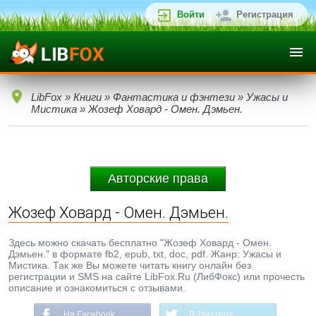
Войти
Регистрация
LibFox
»
Книги
»
Фантастика и фэнтези
»
Ужасы и
Мистика
» Жозеф Ховард - Омен. Дэмьен.
Авторские права
Жозеф Ховард - Омен. Дэмьен.
Здесь можно скачать бесплатно "Жозеф Ховард - Омен.
Дэмьен." в формате fb2, epub, txt, doc, pdf. Жанр: Ужасы и
Мистика. Так же Вы можете читать книгу онлайн без
регистрации и SMS на сайте LibFox.Ru (ЛибФокс) или прочесть
описание и ознакомиться с отзывами.
На Facebook
В Твиттере