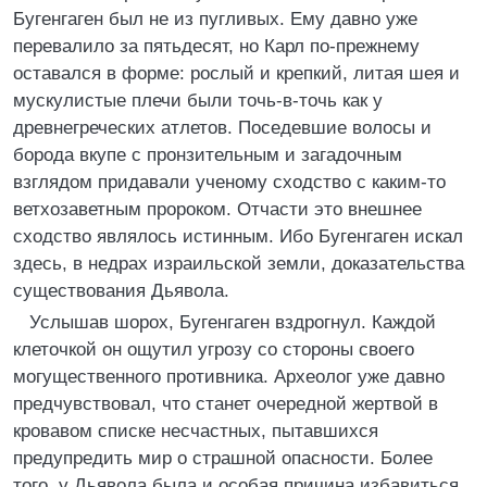
Бугенгаген был не из пугливых. Ему давно уже
перевалило за пятьдесят, но Карл по-прежнему
оставался в форме: рослый и крепкий, литая шея и
мускулистые плечи были точь-в-точь как у
древнегреческих атлетов. Поседевшие волосы и
борода вкупе с пронзительным и загадочным
взглядом придавали ученому сходство с каким-то
ветхозаветным пророком. Отчасти это внешнее
сходство являлось истинным. Ибо Бугенгаген искал
здесь, в недрах израильской земли, доказательства
существования Дьявола.
Услышав шорох, Бугенгаген вздрогнул. Каждой
клеточкой он ощутил угрозу со стороны своего
могущественного противника. Археолог уже давно
предчувствовал, что станет очередной жертвой в
кровавом списке несчастных, пытавшихся
предупредить мир о страшной опасности. Более
того, у Дьявола была и особая причина избавиться