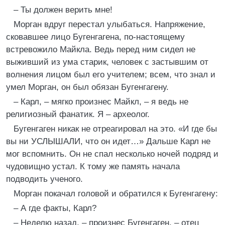
– Ты должен верить мне!
Морган вдруг перестал улыбаться. Напряжение,
сковавшее лицо Бугенгагена, по-настоящему
встревожило Майкла. Ведь перед ним сидел не
выживший из ума старик, человек с застывшим от
волнения лицом был его учителем; всем, что знал и
умел Морган, он был обязан Бугенгагену.
– Карл, – мягко произнес Майкл, – я ведь не
религиозный фанатик. Я – археолог.
Бугенгаген никак не отреагировал на это. «И где бы
вы ни УСЛЫШАЛИ, что он идет…» Дальше Карл не
мог вспомнить. Он не спал несколько ночей подряд и
чудовищно устал. К тому же память начала
подводить ученого.
Морган покачал головой и обратился к Бугенгагену:
– А где факты, Карл?
– Неделю назад, – произнес Бугенгаген, – отец