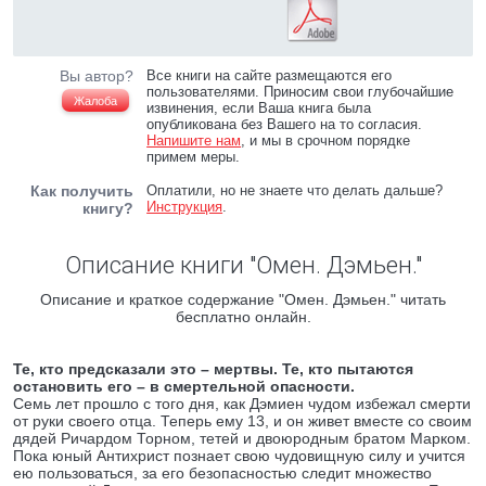
Вы автор?
Все книги на сайте размещаются его
пользователями. Приносим свои глубочайшие
Жалоба
извинения, если Ваша книга была
опубликована без Вашего на то согласия.
Напишите нам
, и мы в срочном порядке
примем меры.
Как получить
Оплатили, но не знаете что делать дальше?
Инструкция
.
книгу?
Описание книги "Омен. Дэмьен."
Описание и краткое содержание "Омен. Дэмьен." читать
бесплатно онлайн.
Те, кто предсказали это – мертвы. Те, кто пытаются
остановить его – в смертельной опасности.
Семь лет прошло с того дня, как Дэмиен чудом избежал смерти
от руки своего отца. Теперь ему 13, и он живет вместе со своим
дядей Ричардом Торном, тетей и двоюродным братом Марком.
Пока юный Антихрист познает свою чудовищную силу и учится
ею пользоваться, за его безопасностью следит множество