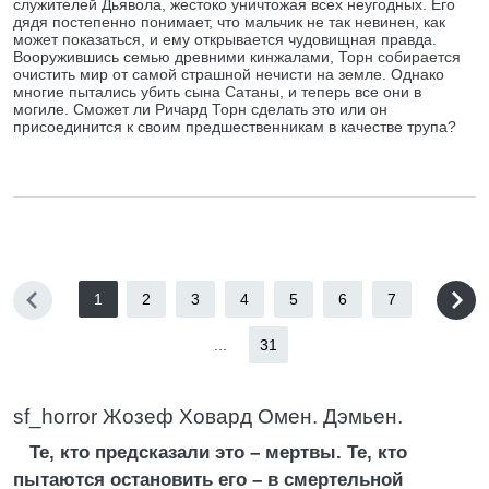
служителей Дьявола, жестоко уничтожая всех неугодных. Его
дядя постепенно понимает, что мальчик не так невинен, как
может показаться, и ему открывается чудовищная правда.
Вооружившись семью древними кинжалами, Торн собирается
очистить мир от самой страшной нечисти на земле. Однако
многие пытались убить сына Сатаны, и теперь все они в
могиле. Сможет ли Ричард Торн сделать это или он
присоединится к своим предшественникам в качестве трупа?
1
2
3
4
5
6
7
...
31
sf_horror Жозеф Ховард Омен. Дэмьен.
Те, кто предсказали это – мертвы. Те, кто
пытаются остановить его – в смертельной