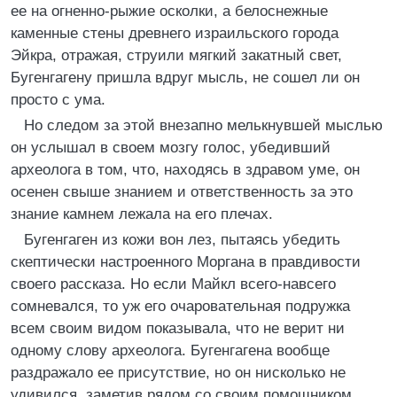
ее на огненно-рыжие осколки, а белоснежные
каменные стены древнего израильского города
Эйкра, отражая, струили мягкий закатный свет,
Бугенгагену пришла вдруг мысль, не сошел ли он
просто с ума.
Но следом за этой внезапно мелькнувшей мыслью
он услышал в своем мозгу голос, убедивший
археолога в том, что, находясь в здравом уме, он
осенен свыше знанием и ответственность за это
знание камнем лежала на его плечах.
Бугенгаген из кожи вон лез, пытаясь убедить
скептически настроенного Моргана в правдивости
своего рассказа. Но если Майкл всего-навсего
сомневался, то уж его очаровательная подружка
всем своим видом показывала, что не верит ни
одному слову археолога. Бугенгагена вообще
раздражало ее присутствие, но он нисколько не
удивился, заметив рядом со своим помощником