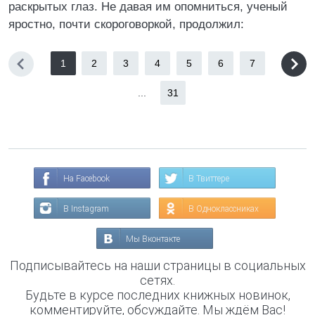
раскрытых глаз. Не давая им опомниться, ученый
яростно, почти скороговоркой, продолжил:
1
2
3
4
5
6
7
...
31
На Facebook
В Твиттере
В Instagram
В Одноклассниках
Мы Вконтакте
Подписывайтесь на наши страницы в социальных
сетях.
Будьте в курсе последних книжных новинок,
комментируйте, обсуждайте. Мы ждём Вас!