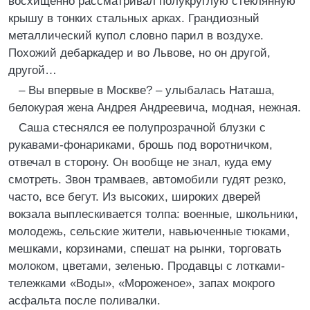
восхищенно рассматривал полукруглую стеклянную
крышу в тонких стальных арках. Грандиозный
металлический купол словно парил в воздухе.
Похожий дебаркадер и во Львове, но он другой,
другой…
– Вы впервые в Москве? – улыбалась Наташа,
белокурая жена Андрея Андреевича, модная, нежная.
Саша стеснялся ее полупрозрачной блузки с
рукавами-фонариками, брошь под воротничком,
отвечал в сторону. Он вообще не знал, куда ему
смотреть. Звон трамваев, автомобили гудят резко,
часто, все бегут. Из высоких, широких дверей
вокзала выплескивается толпа: военные, школьники,
молодежь, сельские жители, навьюченные тюками,
мешками, корзинами, спешат на рынки, торговать
молоком, цветами, зеленью. Продавцы с лотками-
тележками «Воды», «Мороженое», запах мокрого
асфальта после поливалки.