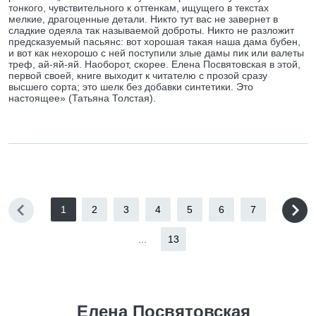
тонкого, чувствительного к оттенкам, ищущего в текстах
мелкие, драгоценные детали. Никто тут вас не завернет в
сладкие одеяла так называемой доброты. Никто не разложит
предсказуемый пасьянс: вот хорошая такая наша дама бубен,
и вот как нехорошо с ней поступили злые дамы пик или валеты
треф, ай-яй-яй. Наоборот, скорее. Елена Посвятовская в этой,
первой своей, книге выходит к читателю с прозой сразу
высшего сорта; это шелк без добавки синтетики. Это
настоящее» (Татьяна Толстая).
1
2
3
4
5
6
7
...
13
Елена Посвятовская