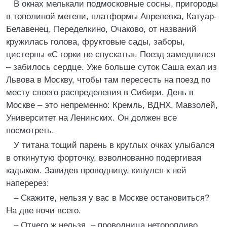
В окнах мелькали подмосковные сосны, пригороды
в тополиной метели, платформы Апрелевка, Катуар-
Белавенец, Переделкино, Очаково, от названий
кружилась голова, фруктовые сады, заборы,
цистерны «С горки не спускать». Поезд замедлился
– забилось сердце. Уже больше суток Саша ехал из
Львова в Москву, чтобы там пересесть на поезд по
месту своего распределения в Сибири. День в
Москве – это непременно: Кремль, ВДНХ, Мавзолей,
Университет на Ленинских. Он должен все
посмотреть.
У титана тощий парень в круглых очках улыбался
в откинутую форточку, взволнованно подергивая
кадыком. Завидев проводницу, кинулся к ней
наперерез:
– Скажите, нельзя у вас в Москве остановиться?
На две ночи всего.
– Отчего ж нельзя, – проводница неторопливо