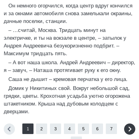
Он немного огорчился, когда центр вдруг кончился
и за окнами автомобиля снова замелькали окраины,
дачные поселки, станции.
– …считай, Москва. Тридцать минут на
электричке, и ты на вокзале в центре, – затылок у
Андрея Андреевича безукоризненно подбрит. –
Максимум тридцать пять.
– А вот наша школа. Андрей Андреевич – директор,
я – завуч, – Наташа протягивает руку к его окну.
Саша не дышит – кремовая перчатка у его лица.
Домик у Никитиных свой. Вокруг небольшой сад,
грядки, цветы. Крохотная усадьба уютно огорожена
штакетником. Крыша над дубовым колодцем с
дверцами.
1
2
3
4
5
6
7