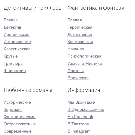
Детективы и триллеры
Фантастика и фэнтези
Боевик
Боевая
Детектив
Героическая
Иронические
Детективная
Исторические
Космическая
Классические
Научная
Крутые
Психологическая
Триллеры
Ужасы и Мистика
Шпионские
Фэнтези
Эпическая
Любовные романы
Информация
Исторические
Мы Вконтакте
Короткие
В Одноклассниках
Фантастические
На Facebook
Остросюжетные
В Твиттере
Современные
В Instagram