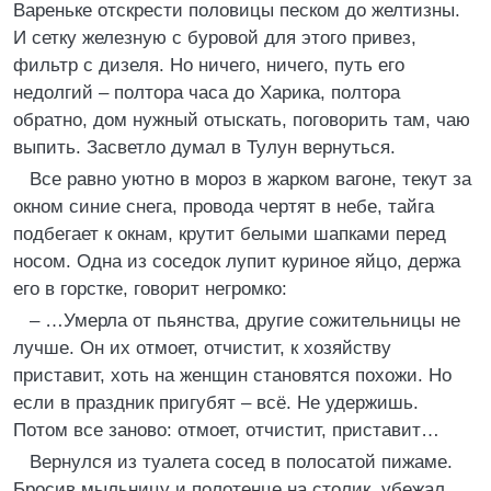
Вареньке отскрести половицы песком до желтизны.
И сетку железную с буровой для этого привез,
фильтр с дизеля. Но ничего, ничего, путь его
недолгий – полтора часа до Харика, полтора
обратно, дом нужный отыскать, поговорить там, чаю
выпить. Засветло думал в Тулун вернуться.
Все равно уютно в мороз в жарком вагоне, текут за
окном синие снега, провода чертят в небе, тайга
подбегает к окнам, крутит белыми шапками перед
носом. Одна из соседок лупит куриное яйцо, держа
его в горстке, говорит негромко:
– …Умерла от пьянства, другие сожительницы не
лучше. Он их отмоет, отчистит, к хозяйству
приставит, хоть на женщин становятся похожи. Но
если в праздник пригубят – всё. Не удержишь.
Потом все заново: отмоет, отчистит, приставит…
Вернулся из туалета сосед в полосатой пижаме.
Бросив мыльницу и полотенце на столик, убежал