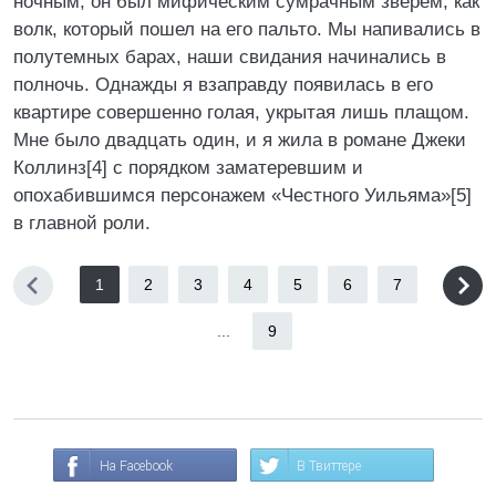
ночным; он был мифическим сумрачным зверем, как
волк, который пошел на его пальто. Мы напивались в
полутемных барах, наши свидания начинались в
полночь. Однажды я взаправду появилась в его
квартире совершенно голая, укрытая лишь плащом.
Мне было двадцать один, и я жила в романе Джеки
Коллинз[4] с порядком заматеревшим и
опохабившимся персонажем «Честного Уильяма»[5]
в главной роли.
1
2
3
4
5
6
7
...
9
На Facebook
В Твиттере