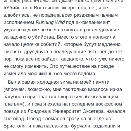
«Перед рассветом», «В джазе только девушки» или
«Убийство в Восточном экспрессе», нет, я не
влюбилась, не поразила всех развязным пьяным
исполнением
Running Wild
под аккомпанемент
укулеле и даже не была втянута в расследование
загадочного убийства. Вместо этого я положила
начало цепочке событий, которые будут медленно
сменять друг друга в последующие пять лет до тех
пор, пока все не зайдет так далеко, что я уже ничего
не смогу изменить. Это путешествие на поезде
изменило мою жизнь без моего ведома.
Была самая холодная зима на моей памяти
(впрочем, возможно, мне так только казалось из-за
пагубного пристрастия к коротким обтягивающим
платьям), и пока я ехала на последнем воскресном
поезде из Лондона в Университет Эксетера, начался
снегопад. Поезд сломался сразу на выезде из
Бристоля, и пока пассажиры бурчали, вздыхали и