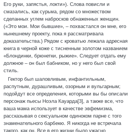
Его руки, запястья, локти»). Слова повисли и
смазались, как сурьма, рядом со множеством
сделанных углем набросков обнаженных женщин.
(«Это мои. Мои бывшие», – похвастался он мне, его
нынешнему проекту, пока я рассматривала
доказательства.) Рядом с кроватью лежала адресная
книга в черной коже с тисненным золотом названием
«Блондинки, брюнетки, рыжие». Следует отдать ему
должное – он был бабником, но у него был свой
стиль.
Гектор был шаловливым, инфантильным,
распутным, дурашливым, озорным и вульгарным;
подойдут все определения, которыми вы бы описали
персонаж пьесы Ноэла Кауарда[3], а также все, что
ваша мама использует в качестве эвфемизма,
рассказывая о сексуальном одиноком парне с того
знаменательного барбекю. Я никогда не встречала
такого, как он. Все в его жизни было ужасно