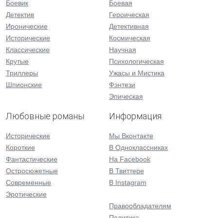
Боевик
Боевая
Детектив
Героическая
Иронические
Детективная
Исторические
Космическая
Классические
Научная
Крутые
Психологическая
Триллеры
Ужасы и Мистика
Шпионские
Фэнтези
Эпическая
Любовные романы
Информация
Исторические
Мы Вконтакте
Короткие
В Одноклассниках
Фантастические
На Facebook
Остросюжетные
В Твиттере
Современные
В Instagram
Эротические
Правообладателям
Политика