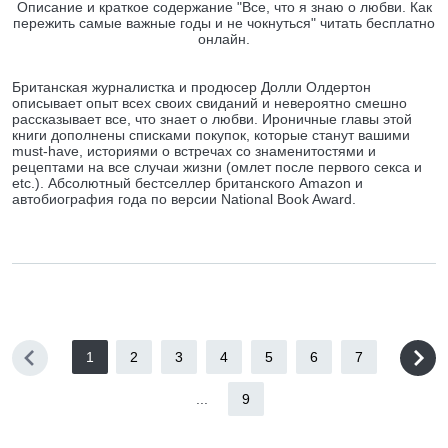
Описание и краткое содержание "Все, что я знаю о любви. Как
пережить самые важные годы и не чокнуться" читать бесплатно
онлайн.
Британская журналистка и продюсер Долли Олдертон
описывает опыт всех своих свиданий и невероятно смешно
рассказывает все, что знает о любви. Ироничные главы этой
книги дополнены списками покупок, которые станут вашими
must-have, историями о встречах со знаменитостями и
рецептами на все случаи жизни (омлет после первого секса и
etc.). Абсолютный бестселлер британского Amazon и
автобиография года по версии National Book Award.
1
2
3
4
5
6
7
...
9