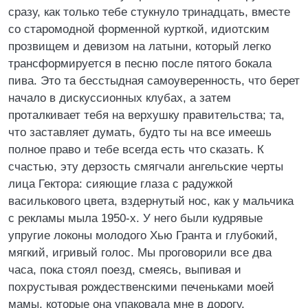
сразу, как только тебе стукнуло тринадцать, вместе
со старомодной форменной курткой, идиотским
прозвищем и девизом на латыни, который легко
трансформируется в песню после пятого бокала
пива. Это та бесстыдная самоуверенность, что берет
начало в дискуссионных клубах, а затем
проталкивает тебя на верхушку правительства; та,
что заставляет думать, будто ты на все имеешь
полное право и тебе всегда есть что сказать. К
счастью, эту дерзость смягчали ангельские черты
лица Гектора: сияющие глаза с радужкой
василькового цвета, вздернутый нос, как у мальчика
с рекламы мыла 1950‐х. У него были кудрявые
упругие локоны молодого Хью Гранта и глубокий,
мягкий, игривый голос. Мы проговорили все два
часа, пока стоял поезд, смеясь, выпивая и
похрустывая рождественскими печеньками моей
мамы, которые она упаковала мне в дорогу.