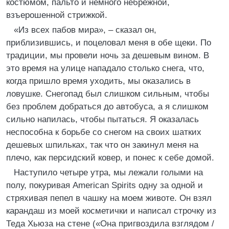
костюмом, пальто и немного небрежной,
взъерошенной стрижкой.
«Из всех пабов мира», – сказал он,
приблизившись, и поцеловал меня в обе щеки. По
традиции, мы провели ночь за дешевым вином. В
это время на улице нападало столько снега, что,
когда пришло время уходить, мы оказались в
ловушке. Снегопад был слишком сильным, чтобы
без проблем добраться до автобуса, а я слишком
сильно напилась, чтобы пытаться. Я оказалась
неспособна к борьбе со снегом на своих шатких
дешевых шпильках, так что он закинул меня на
плечо, как персидский ковер, и понес к себе домой.
Наступило четыре утра, мы лежали голыми на
полу, покуривая American Spirits одну за одной и
стряхивая пепел в чашку на моем животе. Он взял
карандаш из моей косметички и написал строчку из
Теда Хьюза на стене («Она пригвоздила взглядом /