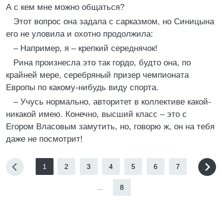
А с кем мне можно общаться?
Этот вопрос она задала с сарказмом, но Синицына
его не уловила и охотно продолжила:
– Например, я – крепкий середнячок!
Рина произнесла это так гордо, будто она, по
крайней мере, серебряный призер чемпионата
Европы по какому-нибудь виду спорта.
– Учусь нормально, авторитет в коллективе какой-
никакой имею. Конечно, высший класс – это с
Егором Власовым замутить, но, говорю ж, он на тебя
даже не посмотрит!
1
2
3
4
5
6
7
...
8