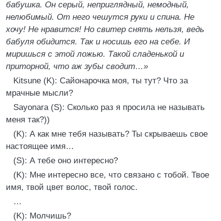
бабушка. Он серый, неприглядный, немодный,
нелюбимый. От него чешутся руки и спина. Не
хочу! Не нравится! Но свитер снять нельзя, ведь
бабуля обидится. Так и носишь его на себе. И
миришься с этой ложью. Такой сладенькой и
приторной, что аж зубы сводит…»
Kitsune (K): Сайонарочка моя, ты тут? Что за
мрачные мысли?
Sayonara (S): Сколько раз я просила не называть
меня так?))
(K): А как мне тебя называть? Ты скрываешь свое
настоящее имя…
(S): А тебе оно интересно?
(K): Мне интересно все, что связано с тобой. Твое
имя, твой цвет волос, твой голос.
…
(K): Молчишь?