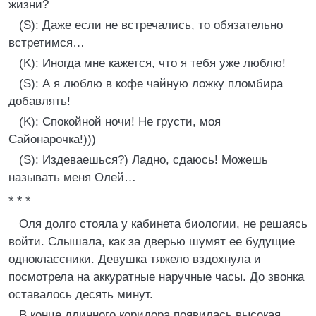
жизни?
(S): Даже если не встречались, то обязательно
встретимся…
(K): Иногда мне кажется, что я тебя уже люблю!
(S): А я люблю в кофе чайную ложку пломбира
добавлять!
(K): Спокойной ночи! Не грусти, моя
Сайонарочка!)))
(S): Издеваешься?) Ладно, сдаюсь! Можешь
называть меня Олей…
* * *
Оля долго стояла у кабинета биологии, не решаясь
войти. Слышала, как за дверью шумят ее будущие
одноклассники. Девушка тяжело вздохнула и
посмотрела на аккуратные наручные часы. До звонка
оставалось десять минут.
В конце длинного коридора появилась высокая