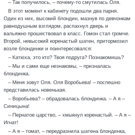
– Так получилось, – почему-то смутилась Оля.
В этот момент к кабинету подошли два парня.
Один из них, высокий блондин, мазнув по девчонкам
равнодушным взглядом, распахнул дверь и
вальяжно прошествовал в класс. Гомон стал громче.
Второй, невысокий коренастый шатен, притормозил
возле блондинки и поинтересовался:
– Катюха, это кто? Твоя подруга? Познакомишь?
– Мы и сами еще незнакомы, – призналась
блондинка.
– Меня зовут Оля. Оля Воробьева! – поспешно
представилась новенькая.
– Воробьева? – обрадовалась блондинка. – А я –
Синицына!
– Пернатое царство, – хмыкнул коренастый. – А я –
Игнат!
– А я – томат, – передразнила шатена блондинка,