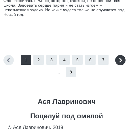
Оля влюбилась в Женю, которого, кажется, не переносит вся
школа. Завоевать сердце парня и не стать изгоем –
невозможная задача. Но какие чудеса только не случаются под
Новый год.
1
2
3
4
5
6
7
...
8
Ася Лавринович
Поцелуй под омелой
© Ася Лавринович, 2019