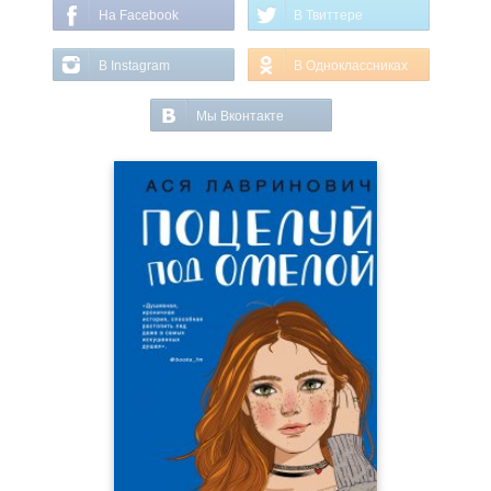
На Facebook
В Твиттере
В Instagram
В Одноклассниках
Мы Вконтакте