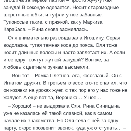
Игошина за первой партой – просто жу-у-уткая
зануда! В секонде одевается. Носит старомодные
шерстяные юбки, и туфли у нее забавные.
Тупоносые такие, с пряжкой, как у Маркиза
Карабаса. – Рина снова засмеялась.
Оля внимательно разглядывала Игошину. Серая
водолазка, тугая темная коса до пояса. Оля тоже
носит длинные волосы и часто заплетает их. А если
и ее вдруг сочтут жуткой занудой? Вон же, за
любовь к цветным ручкам высмеяли.
– Вон тот – Ромка Плетнев. Ага, косоглазый. Он с
Игнатом дружит. В третьем классе кто-то спалил, что
он козявки на уроках жует, с тех пор его у нас тоже не
жалуют. А еще вот та, Вероника… У нее…
– Хорошо! – не выдержала Оля. Рина Синицына
уже не казалась ей такой славной, как в самом
начале их знакомства. Но Оля села с ней за одну
парту, скоро прозвенит звонок, куда уж отступать… –