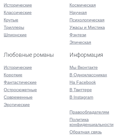
Исторические
Космическая
Классические
Научная
Крутые
Психологическая
Триллеры
Ужасы и Мистика
Шпионские
Фэнтези
Эпическая
Любовные романы
Информация
Исторические
Мы Вконтакте
Короткие
В Одноклассниках
Фантастические
На Facebook
Остросюжетные
В Твиттере
Современные
В Instagram
Эротические
Правообладателям
Политика
конфиденциальности
Обратная связь