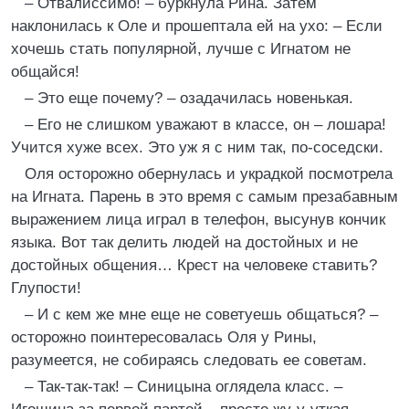
– Отвалиссимо! – буркнула Рина. Затем
наклонилась к Оле и прошептала ей на ухо: – Если
хочешь стать популярной, лучше с Игнатом не
общайся!
– Это еще почему? – озадачилась новенькая.
– Его не слишком уважают в классе, он – лошара!
Учится хуже всех. Это уж я с ним так, по-соседски.
Оля осторожно обернулась и украдкой посмотрела
на Игната. Парень в это время с самым презабавным
выражением лица играл в телефон, высунув кончик
языка. Вот так делить людей на достойных и не
достойных общения… Крест на человеке ставить?
Глупости!
– И с кем же мне еще не советуешь общаться? –
осторожно поинтересовалась Оля у Рины,
разумеется, не собираясь следовать ее советам.
– Так-так-так! – Синицына оглядела класс. –