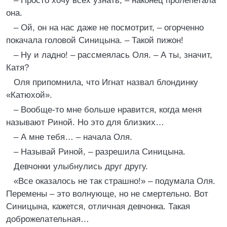
– Просто хочу всех узнать, – наконец пролепетала
она.
– Ой, он на нас даже не посмотрит, – огорченно
покачала головой Синицына. – Такой пижон!
– Ну и ладно! – рассмеялась Оля. – А ты, значит,
Катя?
Оля припомнила, что Игнат назвал блондинку
«Катюхой».
– Вообще-то мне больше нравится, когда меня
называют Риной. Но это для близких…
– А мне тебя… – начала Оля.
– Называй Риной, – разрешила Синицына.
Девчонки улыбнулись друг другу.
«Все оказалось не так страшно!» – подумала Оля.
Перемены – это волнующе, но не смертельно. Вот
Синицына, кажется, отличная девчонка. Такая
доброжелательная…