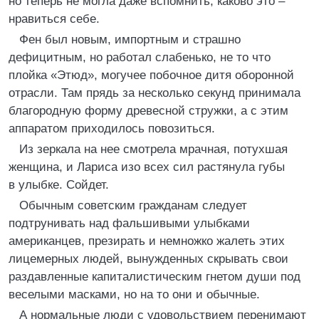
но теперь не могла даже вспомнить, каково это –
нравиться себе.
Фен был новым, импортным и страшно
дефицитным, но работал слабенько, не то что
плойка «Этюд», могучее побочное дитя оборонной
отрасли. Там прядь за несколько секунд принимала
благородную форму древесной стружки, а с этим
аппаратом приходилось повозиться.
Из зеркала на нее смотрела мрачная, потухшая
женщина, и Лариса изо всех сил растянула губы
в улыбке. Сойдет.
Обычным советским гражданам следует
подтрунивать над фальшивыми улыбками
американцев, презирать и немножко жалеть этих
лицемерных людей, вынужденных скрывать свои
раздавленные капиталистическим гнетом души под
веселыми масками, но на то они и обычные.
А нормальные люди с удовольствием перенимают