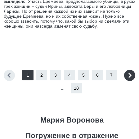
выглядело. Участь Еремеева, предполагаемого убийцы, в руках
трех женщин – судьи Ирины, адвоката Веры и его любовницы
Ларисы. Но от решения каждой из них зависит не только
будущее Еремеева, но и их собственная жизнь. Нужно все
хорошо взвесить, потому что, какой бы выбор ни сделали эти
женщины, они навсегда изменят свою судьбу.
1
2
3
4
5
6
7
...
18
Мария Воронова
Погружение в отражение