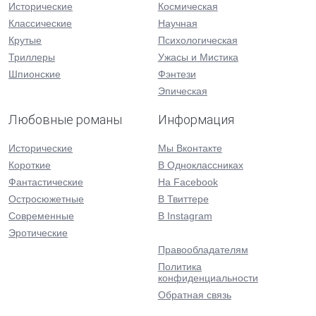
Исторические
Космическая
Классические
Научная
Крутые
Психологическая
Триллеры
Ужасы и Мистика
Шпионские
Фэнтези
Эпическая
Любовные романы
Информация
Исторические
Мы Вконтакте
Короткие
В Одноклассниках
Фантастические
На Facebook
Остросюжетные
В Твиттере
Современные
В Instagram
Эротические
Правообладателям
Политика
конфиденциальности
Обратная связь