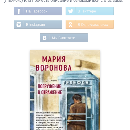
(ЛибФокс) или прочесть описание и ознакомиться с отзывами.
На Facebook
В Твиттере
В Instagram
В Одноклассниках
Мы Вконтакте