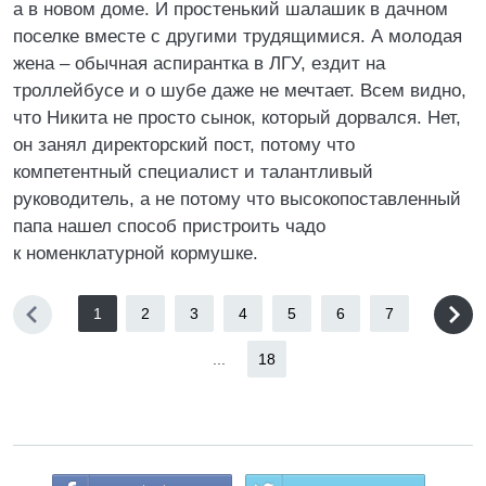
а в новом доме. И простенький шалашик в дачном
поселке вместе с другими трудящимися. А молодая
жена – обычная аспирантка в ЛГУ, ездит на
троллейбусе и о шубе даже не мечтает. Всем видно,
что Никита не просто сынок, который дорвался. Нет,
он занял директорский пост, потому что
компетентный специалист и талантливый
руководитель, а не потому что высокопоставленный
папа нашел способ пристроить чадо
к номенклатурной кормушке.
1
2
3
4
5
6
7
...
18