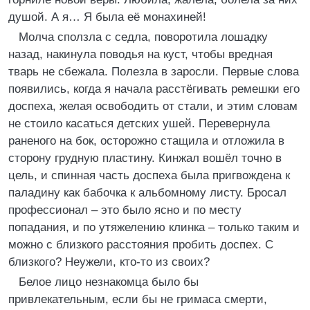
душой. А я… Я была её монахиней!
Молча сползла с седла, поворотила лошадку
назад, накинула поводья на куст, чтобы вредная
тварь не сбежала. Полезла в заросли. Первые слова
появились, когда я начала расстёгивать ремешки его
доспеха, желая освободить от стали, и этим словам
не стоило касаться детских ушей. Перевернула
раненого на бок, осторожно стащила и отложила в
сторону грудную пластину. Кинжал вошёл точно в
цель, и спинная часть доспеха была пригвождена к
паладину как бабочка к альбомному листу. Бросал
профессионал – это было ясно и по месту
попадания, и по утяжелению клинка – только таким и
можно с близкого расстояния пробить доспех. С
близкого? Неужели, кто-то из своих?
Белое лицо незнакомца было бы
привлекательным, если бы не гримаса смерти,