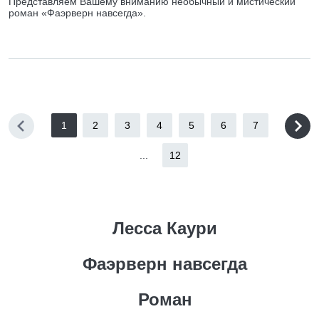
Представляем Вашему вниманию необычный и мистический
роман «Фаэрверн навсегда».
1
2
3
4
5
6
7
...
12
Лесса Каури
Фаэрверн навсегда
Роман