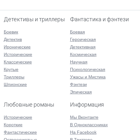
Детективы и триллеры
Фантастика и фэнтези
Боевик
Боевая
Детектив
Героическая
Иронические
Детективная
Исторические
Космическая
Классические
Научная
Крутые
Психологическая
Триллеры
Ужасы и Мистика
Шпионские
Фэнтези
Эпическая
Любовные романы
Информация
Исторические
Мы Вконтакте
Короткие
В Одноклассниках
Фантастические
На Facebook
Остросюжетные
В Твиттере