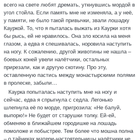
всего на свете любят дремать, уткнувшись мордой в
угол стойла. Если память мне не изменяла, а у неё,
у памяти, не было такой привычки, звали лошадку
Кауркой. То, что я пыталась выжать из Каурки хотя
бы рысь, ей не нравилось. Она зло косила на меня
глазом, а едва я спешивалась, норовила наступить
на ногу. К сожалению, другой животины не нашла –
боевых коней увели налётчики, остальных
прирезали, как и другую скотину. Про эту,
оставленную пастись между монастырскими полями
в пролеске, забыли…
Каурка попыталась наступить мне на ногу и
сейчас, едва я спрыгнула с седла. Легонько
шлепнула её по морде, пригрозила: «Не балуй,
выпорю!» Не будет от старушки толку. Ей-ей,
обменяю в ближайшем городишке на лошадь
помоложе и побыстрее. Тем более что мошна полна
– о тайниках матери-настоятельницы налётчики не