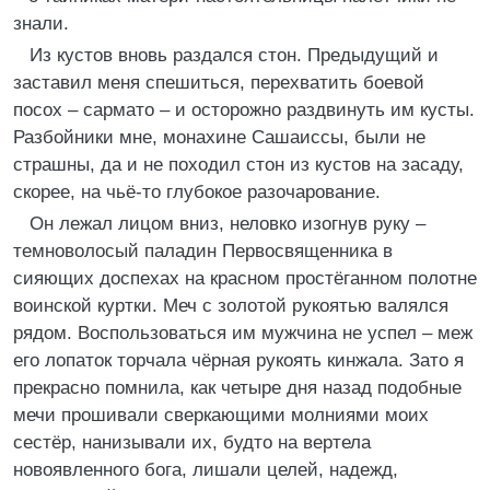
знали.
Из кустов вновь раздался стон. Предыдущий и
заставил меня спешиться, перехватить боевой
посох – сармато – и осторожно раздвинуть им кусты.
Разбойники мне, монахине Сашаиссы, были не
страшны, да и не походил стон из кустов на засаду,
скорее, на чьё-то глубокое разочарование.
Он лежал лицом вниз, неловко изогнув руку –
темноволосый паладин Первосвященника в
сияющих доспехах на красном простёганном полотне
воинской куртки. Меч с золотой рукоятью валялся
рядом. Воспользоваться им мужчина не успел – меж
его лопаток торчала чёрная рукоять кинжала. Зато я
прекрасно помнила, как четыре дня назад подобные
мечи прошивали сверкающими молниями моих
сестёр, нанизывали их, будто на вертела
новоявленного бога, лишали целей, надежд,