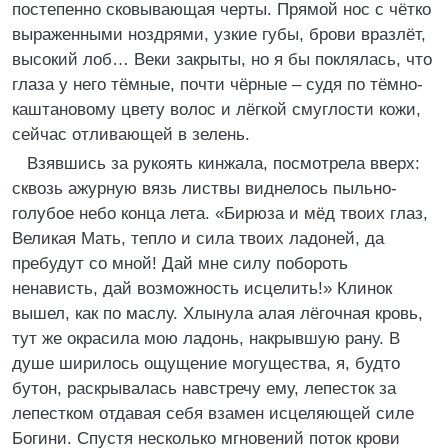
постепенно сковывающая черты. Прямой нос с чётко
выраженными ноздрями, узкие губы, брови вразлёт,
высокий лоб… Веки закрыты, но я бы поклялась, что
глаза у него тёмные, почти чёрные – судя по тёмно-
каштановому цвету волос и лёгкой смуглости кожи,
сейчас отливающей в зелень.
Взявшись за рукоять кинжала, посмотрела вверх:
сквозь ажурную вязь листвы виднелось пыльно-
голубое небо конца лета. «Бирюза и мёд твоих глаз,
Великая Мать, тепло и сила твоих ладоней, да
пребудут со мной! Дай мне силу побороть
ненависть, дай возможность исцелить!» Клинок
вышел, как по маслу. Хлынула алая лёгочная кровь,
тут же окрасила мою ладонь, накрывшую рану. В
душе ширилось ощущение могущества, я, будто
бутон, раскрывалась навстречу ему, лепесток за
лепестком отдавая себя взамен исцеляющей силе
Богини. Спустя несколько мгновений поток крови