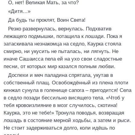
О, нет! Великая Мать, за что?
«Дитя…»
Да будь ты проклят, Воин Света!
Резко развернулась, вернулась. Подхватив
лежащего подмышки, потащила к лошади. Пока я
затаскивала незнакомца на седло, Каурка стояла
смирно, ни укусить не пыталась, ни лягнуть. Не
иначе Сашаисса пела ей на ухо свои сладостные
песни, от которых мир казался полным любви.
Доспехи и меч паладина спрятала, укутав в
собственный плащ. Освобождённый из плена плоти
кинжал сунула в голенище сапога – пригодится! Села
в седло позади бессильно висящего тела. «Чтоб у
тебя кровоизлияние в мозг случилось, скотина!
Каурка, это не тебе!» Тронула поводья, возвращая
лошадь в состояние мерной ходьбы, а затем и рыси.
Не стоит задерживаться долго, коли идёшь по