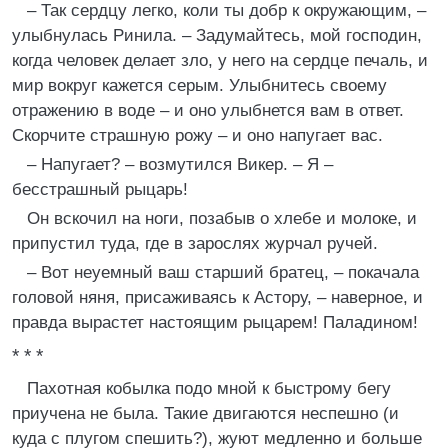
– Так сердцу легко, коли ты добр к окружающим, –
улыбнулась Ринила. – Задумайтесь, мой господин,
когда человек делает зло, у него на сердце печаль, и
мир вокруг кажется серым. Улыбнитесь своему
отражению в воде – и оно улыбнется вам в ответ.
Скорчите страшную рожу – и оно напугает вас.
– Напугает? – возмутился Викер. – Я –
бесстрашный рыцарь!
Он вскочил на ноги, позабыв о хлебе и молоке, и
припустил туда, где в зарослях журчал ручей.
– Вот неуемный ваш старший братец, – покачала
головой няня, присаживаясь к Астору, – наверное, и
правда вырастет настоящим рыцарем! Паладином!
* * *
Пахотная кобылка подо мной к быстрому бегу
приучена не была. Такие двигаются неспешно (и
куда с плугом спешить?), жуют медленно и больше