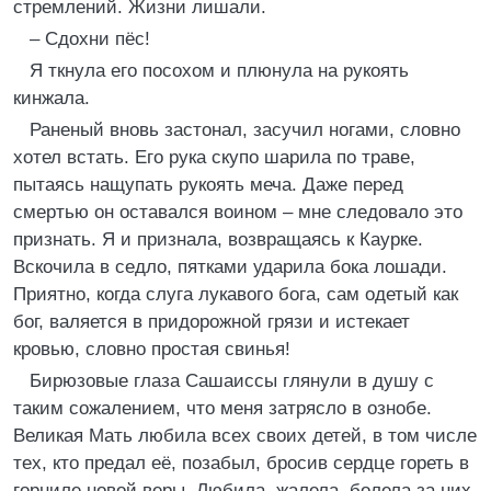
стремлений. Жизни лишали.
– Сдохни пёс!
Я ткнула его посохом и плюнула на рукоять
кинжала.
Раненый вновь застонал, засучил ногами, словно
хотел встать. Его рука скупо шарила по траве,
пытаясь нащупать рукоять меча. Даже перед
смертью он оставался воином – мне следовало это
признать. Я и признала, возвращаясь к Каурке.
Вскочила в седло, пятками ударила бока лошади.
Приятно, когда слуга лукавого бога, сам одетый как
бог, валяется в придорожной грязи и истекает
кровью, словно простая свинья!
Бирюзовые глаза Сашаиссы глянули в душу с
таким сожалением, что меня затрясло в ознобе.
Великая Мать любила всех своих детей, в том числе
тех, кто предал её, позабыл, бросив сердце гореть в
горниле новой веры. Любила, жалела, болела за них