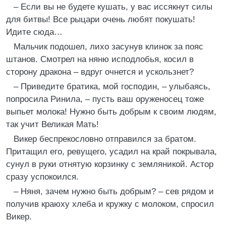
– Если вы не будете кушать, у вас иссякнут силы
для битвы! Все рыцари очень любят покушать!
Идите сюда…
Мальчик подошел, лихо засунув клинок за пояс
штанов. Смотрел на няню исподлобья, косил в
сторону дракона – вдруг очнется и ускользнет?
– Приведите братика, мой господин, – улыбаясь,
попросила Ринила, – пусть ваш оруженосец тоже
выпьет молока! Нужно быть добрым к своим людям,
так учит Великая Мать!
Викер беспрекословно отправился за братом.
Притащил его, ревущего, усадил на край покрывала,
сунул в руки отнятую корзинку с земляникой. Астор
сразу успокоился.
– Няня, зачем нужно быть добрым? – сев рядом и
получив краюху хлеба и кружку с молоком, спросил
Викер.