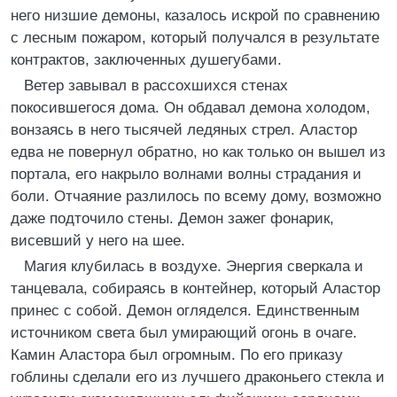
него низшие демоны, казалось искрой по сравнению
с лесным пожаром, который получался в результате
контрактов, заключенных душегубами.
Ветер завывал в рассохшихся стенах
покосившегося дома. Он обдавал демона холодом,
вонзаясь в него тысячей ледяных стрел. Аластор
едва не повернул обратно, но как только он вышел из
портала, его накрыло волнами волны страдания и
боли. Отчаяние разлилось по всему дому, возможно
даже подточило стены. Демон зажег фонарик,
висевший у него на шее.
Магия клубилась в воздухе. Энергия сверкала и
танцевала, собираясь в контейнер, который Аластор
принес с собой. Демон огляделся. Единственным
источником света был умирающий огонь в очаге.
Камин Аластора был огромным. По его приказу
гоблины сделали его из лучшего драконьего стекла и