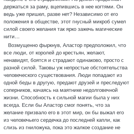
держаться за раму, вцепившись в нее когтями. Он
ведь уже пришел, разве нет? Независимо от его
положения в обществе, этот гнусный микроб сумел
силой своего желания так ярко зажечь магические
нити…
Возмущенно фыркнув, Аластор предположил, что
все люди, от королей до крестьян, желают,
ненавидят, боятся и страдают одинаково, просто с
разной силой. Таковы уж непростые обстоятельства
человеческого существования. Люди попадают из
одной беды в другую, предают друзей и преследуют
соперников, качаясь на маятнике недолговечной
жизни. Способность к сильной магии была у них
всегда. Если бы Аластор смог понять, что за
желание призвало его в этот мир, он бы выжал его
из человечьего сердечка до последней капли, как
слизь из гниложука, пока это жалкое создание не