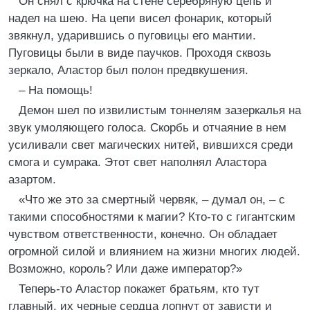
Он снял с крючка на стене серебряную цепь и
надел на шею. На цепи висел фонарик, который
звякнул, ударившись о пуговицы его мантии.
Пуговицы были в виде паучков. Проходя сквозь
зеркало, Аластор был полон предвкушения.
– На помощь!
Демон шел по извилистым тоннелям зазеркалья на
звук умоляющего голоса. Скорбь и отчаяние в нем
усиливали свет магических нитей, вившихся среди
смога и сумрака. Этот свет наполнял Аластора
азартом.
«Что же это за смертный червяк, – думал он, – с
такими способностями к магии? Кто-то с гигантским
чувством ответственности, конечно. Он обладает
огромной силой и влиянием на жизни многих людей.
Возможно, король? Или даже император?»
Теперь-то Аластор покажет братьям, кто тут
главный, их черные сердца лопнут от зависти и