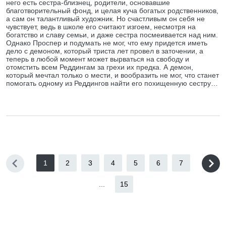
него есть сестра-близнец, родители, основавшие
благотворительный фонд, и целая куча богатых родственников,
а сам он талантливый художник. Но счастливым он себя не
чувствует, ведь в школе его считают изгоем, несмотря на
богатство и славу семьи, и даже сестра посмеивается над ним.
Однако Проспер и подумать не мог, что ему придется иметь
дело с демоном, который триста лет провел в заточении, а
теперь в любой момент может вырваться на свободу и
отомстить всем Реддингам за грехи их предка. А демон,
который мечтал только о мести, и вообразить не мог, что станет
помогать одному из Реддингов найти его похищенную сестру…
1
2
3
4
5
6
7
...
15