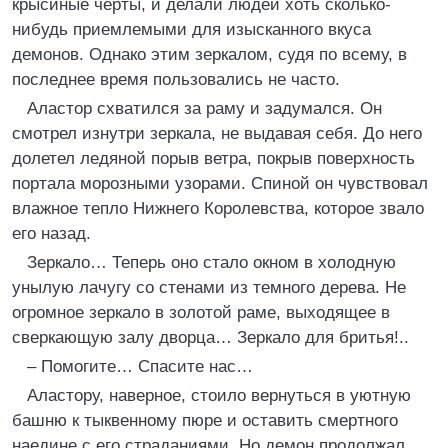
крысиные черты, и делали людей хоть сколько-
нибудь приемлемыми для изысканного вкуса
демонов. Однако этим зеркалом, судя по всему, в
последнее время пользовались не часто.
Аластор схватился за раму и задумался. Он
смотрел изнутри зеркала, не выдавая себя. До него
долетел ледяной порыв ветра, покрыв поверхность
портала морозными узорами. Спиной он чувствовал
влажное тепло Нижнего Королевства, которое звало
его назад.
Зеркало… Теперь оно стало окном в холодную
унылую лачугу со стенами из темного дерева. Не
огромное зеркало в золотой раме, выходящее в
сверкающую залу дворца… Зеркало для бритья!..
– Помогите… Спасите нас…
Аластору, наверное, стоило вернуться в уютную
башню к тыквенному пюре и оставить смертного
наедине с его страданиями. Но демон продолжал