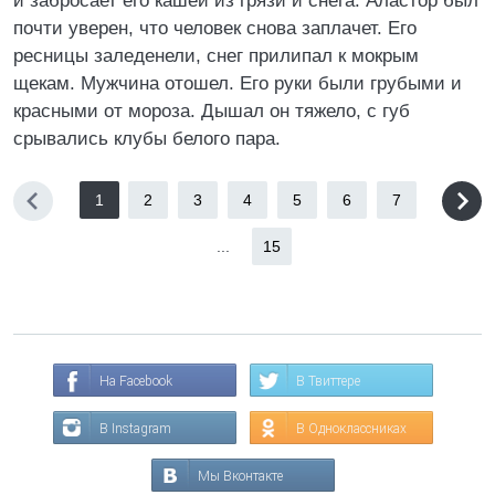
и забросает его кашей из грязи и снега. Аластор был
почти уверен, что человек снова заплачет. Его
ресницы заледенели, снег прилипал к мокрым
щекам. Мужчина отошел. Его руки были грубыми и
красными от мороза. Дышал он тяжело, с губ
срывались клубы белого пара.
1
2
3
4
5
6
7
...
15
На Facebook
В Твиттере
В Instagram
В Одноклассниках
Мы Вконтакте