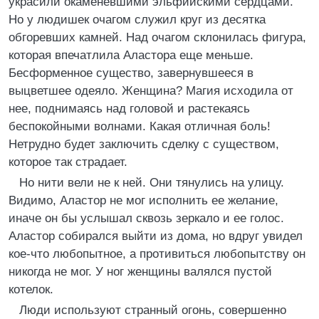
украсили окаменевшими эльфийскими сердцами.
Но у людишек очагом служил круг из десятка
обгоревших камней. Над очагом склонилась фигура,
которая впечатлила Аластора еще меньше.
Бесформенное существо, завернувшееся в
выцветшее одеяло. Женщина? Магия исходила от
нее, поднимаясь над головой и растекаясь
беспокойными волнами. Какая отличная боль!
Нетрудно будет заключить сделку с существом,
которое так страдает.
Но нити вели не к ней. Они тянулись на улицу.
Видимо, Аластор не мог исполнить ее желание,
иначе он бы услышал сквозь зеркало и ее голос.
Аластор собирался выйти из дома, но вдруг увидел
кое-что любопытное, а противиться любопытству он
никогда не мог. У ног женщины валялся пустой
котелок.
Люди используют странный огонь, совершенно