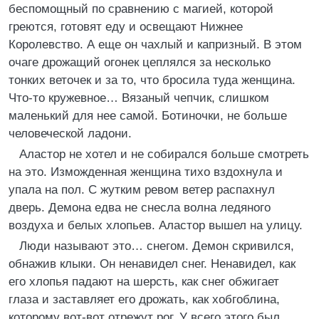
беспомощный по сравнению с магией, которой
греются, готовят еду и освещают Нижнее
Королевство. А еще он чахлый и капризный. В этом
очаге дрожащий огонек цеплялся за несколько
тонких веточек и за то, что бросила туда женщина.
Что-то кружевное… Вязаный чепчик, слишком
маленький для нее самой. Ботиночки, не больше
человеческой ладони.
Аластор не хотел и не собирался больше смотреть
на это. Изможденная женщина тихо вздохнула и
упала на пол. С жутким ревом ветер распахнул
дверь. Демона едва не снесла волна ледяного
воздуха и белых хлопьев. Аластор вышел на улицу.
Люди называют это… снегом. Демон скривился,
обнажив клыки. Он ненавидел снег. Ненавидел, как
его хлопья падают на шерсть, как снег обжигает
глаза и заставляет его дрожать, как хобгоблина,
которому вот-вот отрежут рог. У всего этого был