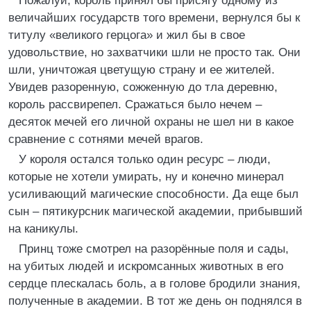
Пожалуй, король принял бы присягу одному из
величайших государств того времени, вернулся бы к
титулу «великого герцога» и жил бы в свое
удовольствие, но захватчики шли не просто так. Они
шли, уничтожая цветущую страну и ее жителей.
Увидев разоренную, сожженную до тла деревню,
король рассвирепел. Сражаться было нечем –
десяток мечей его личной охраны не шел ни в какое
сравнение с сотнями мечей врагов.
У короля остался только один ресурс – люди,
которые не хотели умирать, ну и конечно минерал
усиливающий магические способности. Да еще был
сын – пятикурсник магической академии, прибывший
на каникулы.
Принц тоже смотрел на разорённые поля и сады,
на убитых людей и искромсанных животных в его
сердце плескалась боль, а в голове бродили знания,
полученные в академии. В тот же день он поднялся в