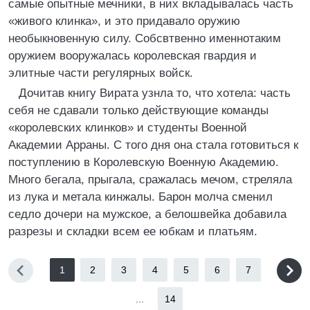
самые опытные мечники, в них вкладывалась часть
«живого клинка», и это придавало оружию
необыкновенную силу. Собсвтвенно именнотаким
оружием вооружалась королевская гвардия и
элитные части регулярных войск.
Дочитав книгу Вирата узнла то, что хотела: часть
себя не сдавали только действующие команды
«королевских клинков» и студенты Военной
Академии Арраны. С того дня она стала готовиться к
поступлению в Королевскую Военную Академию.
Много бегала, прыгала, сражалась мечом, стреляла
из лука и метала кинжалы. Барон молча сменил
седло дочери на мужское, а белошвейка добавила
разрезы и складки всем ее юбкам и платьям.
1
2
3
4
5
6
7
...
14