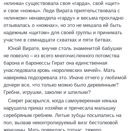
«клинка» существовала своя «гарда», свой «щит»
и свои «ножны». Леди Вирата приятельствовала с
«клинком» ненавидела «гарду» и весьма прохладно
отзывалась о «ножнах», но это не мешала ей быть
надежным «щитом» для своей группы и принимать
участие в семнадцати схватках и пяти битвах.
Юной Вирате, внучке столь знаменитой бабушки
не повезло – из всего многочисленного потомства
барона и баронессы Гират она единственная
унаследовала кровь «королевских мечей». Мать
наверняка подозревала это. Иначе отчего у любимой
дочери все, что только можно было деревянным?
Гребни, игрушки, заколки и шпильки?
Секрет раскрылся, когда самоуверенная нянька
нарушила приказ хозяйки и причесала малышку
серебряным гребнем. Литые зубцы посыпались на
пол, вызвав неконтролируемый визг бестолковой
женщины. Мать появилась тотчас, тяжело