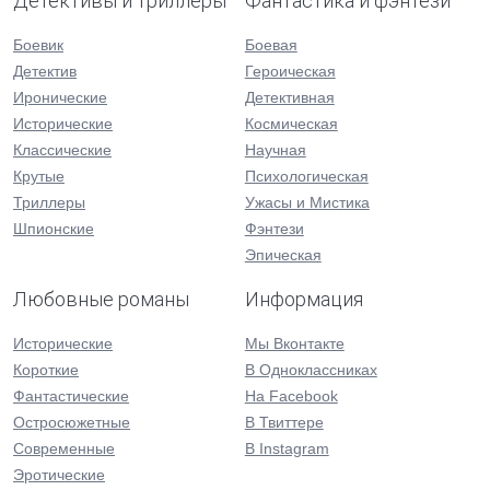
Детективы и триллеры
Фантастика и фэнтези
Боевик
Боевая
Детектив
Героическая
Иронические
Детективная
Исторические
Космическая
Классические
Научная
Крутые
Психологическая
Триллеры
Ужасы и Мистика
Шпионские
Фэнтези
Эпическая
Любовные романы
Информация
Исторические
Мы Вконтакте
Короткие
В Одноклассниках
Фантастические
На Facebook
Остросюжетные
В Твиттере
Современные
В Instagram
Эротические