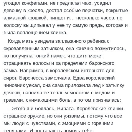
угощал конфетами, не предлагал чаю, усадил
девочку в кресло, достал особые перчатки, покрытые
алмазной крошкой, пинцет и… несколько часов, по
волоску выщипывал у нее ту самую прядь, которая и
была воплощением клинка.
Когда мать увидела заплаканного ребенка с
окровавленным затылком, она конечно возмутилась,
но получила тонкий намек, что дитя может
отращивать волосы и за пределами баронского
замка. Например, в королевском интернате для
сирот. Баронесса замолчала. Едва королевский
чиновник уехал, она сама приложила лед к затылку
дочери, напоила ее теплым молоком с медом и
травами, снимающими боль, а потом призналась:
– Этого я и боялась, Вирата. Королевские клинки
страшное оружие, но они уязвимы, потому что все
мы люди с чувствами, с эмоциями с горячими
сердцами. Я постараюсь помочь тебе,