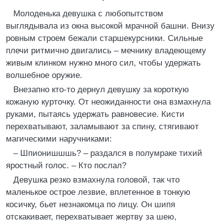
Молоденька девушка с любопытством
выглядывала из окна высокой мрачной башни. Внизу
ровным строем бежали старшекурсники. Сильные
плечи ритмично двигались – мечнику владеющему
живым клинком нужно много сил, чтобы удержать
волшебное оружие.
Внезапно кто-то дернул девушку за короткую
кожаную курточку. От неожиданности она взмахнула
руками, пытаясь удержать равновесие. Кисти
перехватывают, заламывают за спину, стягивают
магическими наручниками:
– Шпионишшшь? – раздался в полумраке тихий
яростный голос. – Кто послал?
Девушка резко взмахнула головой, так что
маленькое острое лезвие, вплетенное в тонкую
косичку, бьет незнакомца по лицу. Он шипя
отскакивает, перехватывает жертву за шею,