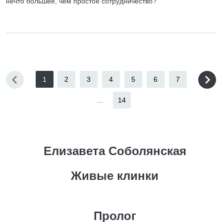
нечто большее, чем простое сотрудничество?
1
2
3
4
5
6
7
...
14
Елизавета Соболянская
Живые клинки
Пролог