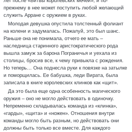
лет после «Битвы королевских мечей», и по-
прежнему в нее может поступить любой желающий
служить Арране с оружием в руках.
Молодая девушка опустила толстенный фолиант
на колени и задумалась. Пожалуй, это был шанс.
Раньше она не понимала, отчего ее мать –
наследница старинного аристократического рода
вышла замуж за барона Пограничья и уехала из
столицы, бросив все, к чему привыкла с рождения.
Но теперь… Она поднесла руки к повязке на затылке
и поморщилась. Ее бабушка, леди Вирата, была
записала в книге королевских клинков как «щит».
Да это была еще одна особенность магического
оружия – оно не могло действовать в одиночку.
Непременно складывалась команда из «клинка»,
«гарды», «щита» и «ножен». Отношения внутри
команды могло быть разным, но действовать они
должны быть только все вместе. Для каждого