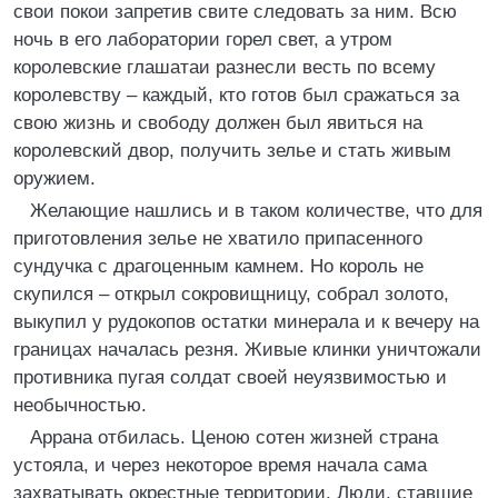
свои покои запретив свите следовать за ним. Всю
ночь в его лаборатории горел свет, а утром
королевские глашатаи разнесли весть по всему
королевству – каждый, кто готов был сражаться за
свою жизнь и свободу должен был явиться на
королевский двор, получить зелье и стать живым
оружием.
Желающие нашлись и в таком количестве, что для
приготовления зелье не хватило припасенного
сундучка с драгоценным камнем. Но король не
скупился – открыл сокровищницу, собрал золото,
выкупил у рудокопов остатки минерала и к вечеру на
границах началась резня. Живые клинки уничтожали
противника пугая солдат своей неуязвимостью и
необычностью.
Аррана отбилась. Ценою сотен жизней страна
устояла, и через некоторое время начала сама
захватывать окрестные территории. Люди, ставшие