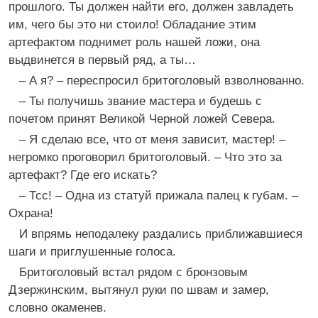
прошлого. Ты должен найти его, должен завладеть
им, чего бы это ни стоило! Обладание этим
артефактом поднимет роль нашей ложи, она
выдвинется в первый ряд, а ты…
– А я? – переспросил бритоголовый взволнованно.
– Ты получишь звание мастера и будешь с
почетом принят Великой Черной ложей Севера.
– Я сделаю все, что от меня зависит, мастер! –
негромко проговорил бритоголовый. – Что это за
артефакт? Где его искать?
– Тсс! – Одна из статуй прижала палец к губам. –
Охрана!
И впрямь неподалеку раздались приближавшиеся
шаги и приглушенные голоса.
Бритоголовый встал рядом с бронзовым
Дзержинским, вытянул руки по швам и замер,
словно окаменев.