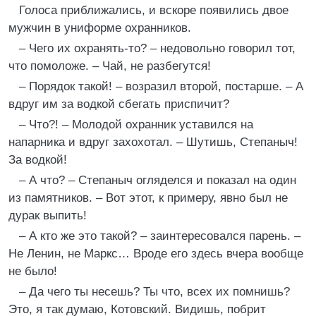
Голоса приближались, и вскоре появились двое
мужчин в униформе охранников.
– Чего их охранять-то? – недовольно говорил тот,
что помоложе. – Чай, не разбегутся!
– Порядок такой! – возразил второй, постарше. – А
вдруг им за водкой сбегать приспичит?
– Что?! – Молодой охранник уставился на
напарника и вдруг захохотал. – Шутишь, Степаныч!
За водкой!
– А что? – Степаныч огляделся и показал на один
из памятников. – Вот этот, к примеру, явно был не
дурак выпить!
– А кто же это такой? – заинтересовался парень. –
Не Ленин, не Маркс… Вроде его здесь вчера вообще
не было!
– Да чего ты несешь? Ты что, всех их помнишь?
Это, я так думаю, Котовский. Видишь, побрит