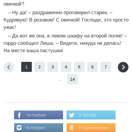
овечкой?
– Ну да! – раздраженно проговорил старик. –
Кудрявую! В розовом! С овечкой! Господи, это просто
ужас!
– Да вот же она, в левом шкафу на второй полке! –
гордо сообщил Леша. – Видите, никуда не делась!
На месте ваша пастушка!
1
2
3
4
5
6
7
...
14
На Facebook
В Твиттере
В Instagram
В Одноклассниках