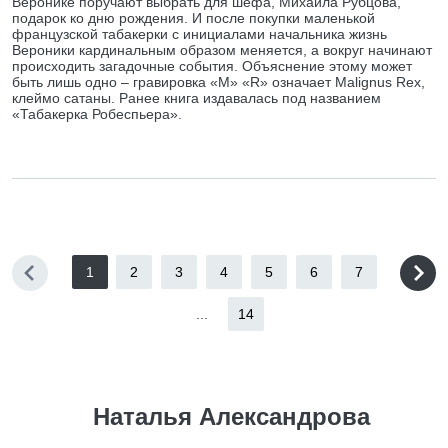
Веронике поручают выбрать для шефа, Михаила Рубцова,
подарок ко дню рождения. И после покупки маленькой
французской табакерки с инициалами начальника жизнь
Вероники кардинальным образом меняется, а вокруг начинают
происходить загадочные события. Объяснение этому может
быть лишь одно – гравировка «M» «R» означает Malignus Rex,
клеймо сатаны. Ранее книга издавалась под названием
«Табакерка Робеспьера».
1
2
3
4
5
6
7
...
14
Наталья Александрова