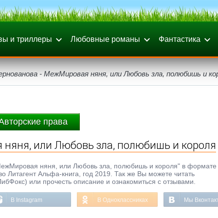
вы и триллеры
Любовные романы
Фантастика
ернованова - МежМировая няня, или Любовь зла, полюбишь и ко
Авторские права
няня, или Любовь зла, полюбишь и короля
МежМировая няня, или Любовь зла, полюбишь и короля" в формате 
тво Литагент Альфа-книга, год 2019. Так же Вы можете читать
ЛибФокс) или прочесть описание и ознакомиться с отзывами.
В Instagram
В Одноклассниках
Мы Вконтак