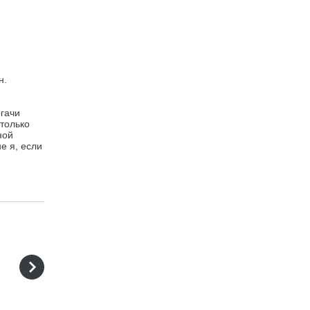
н.
огачи
только
ной
е я, если