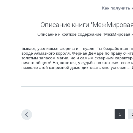
Как получить 
Описание книги "МежМировая 
Описание и краткое содержание "МежМировая ня
Бывает, уволишься сгоряча и – вуаля! Ты безработная н
вроде Алмазного короля. Фернан Демаре по праву счи
золотым запасом магии, но и самым скверным характеро
ничего общего! Но, кажется, у судьбы на этот счет свое 
позволю этой капризной даме диктовать мне условия… 
1