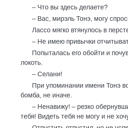
– Что вы здесь делаете?
– Вас, мирэль Тонэ, могу спро
Лассо мягко втянулось в перст
– Не имею привычки отчитыват
Попыталась его обойти и почу
локоть.
– Селани!
При упоминании имени Тонэ во
бомба, не иначе.
– Ненавижу! – резко обернувш
тебя! Видеть тебя не могу и не хоч
Отпустить отпустил, но не успе