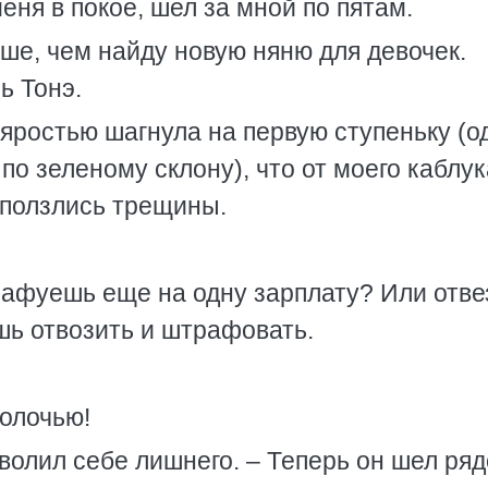
ня в покое, шел за мной по пятам.
ше, чем найду новую няню для девочек.
ь Тонэ.
й яростью шагнула на первую ступеньку (о
по зеленому склону), что от моего каблук
сползлись трещины.
рафуешь еще на одну зарплату? Или отв
ь отвозить и штрафовать.
волочью!
зволил себе лишнего. – Теперь он шел ряд