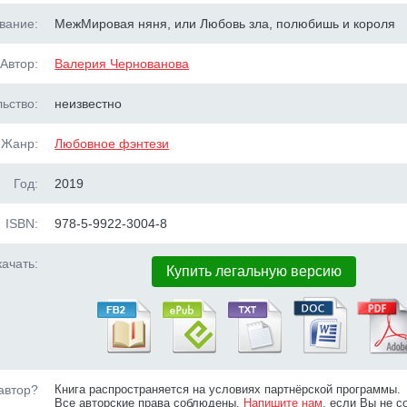
вание:
МежМировая няня, или Любовь зла, полюбишь и короля
Автор:
Валерия Чернованова
ьство:
неизвестно
Жанр:
Любовное фэнтези
Год:
2019
ISBN:
978-5-9922-3004-8
ачать:
Купить легальную версию
автор?
Книга распространяется на условиях партнёрской программы.
Все авторские права соблюдены.
Напишите нам
, если Вы не с