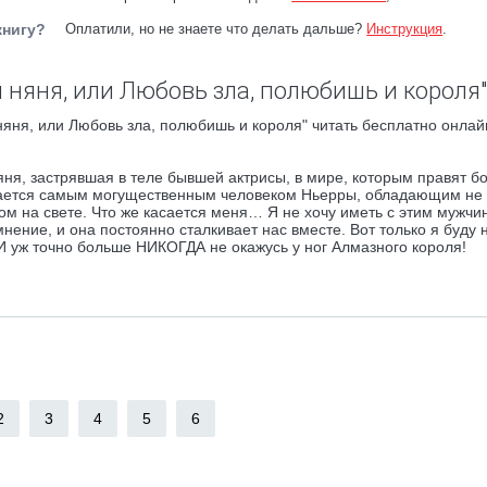
книгу?
Оплатили, но не знаете что делать дальше?
Инструкция
.
няня, или Любовь зла, полюбишь и короля"
ня, или Любовь зла, полюбишь и короля" читать бесплатно онлай
яня, застрявшая в теле бывшей актрисы, в мире, которым правят б
тается самым могущественным человеком Ньерры, обладающим не 
м на свете. Что же касается меня… Я не хочу иметь с этим мужчи
мнение, и она постоянно сталкивает нас вместе. Вот только я буду н
И уж точно больше НИКОГДА не окажусь у ног Алмазного короля!
2
3
4
5
6