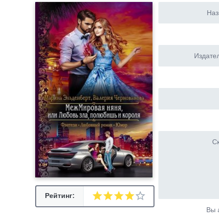
Наз
Издател
Ск
Рейтинг:
Вы 