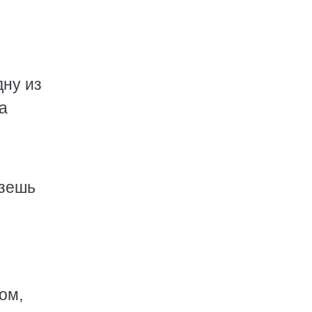
дну из
а
езешь
ом,