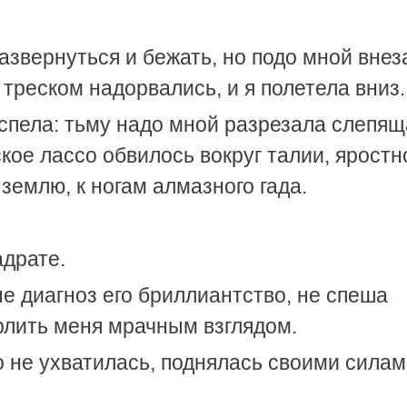
азвернуться и бежать, но подо мной внез
 треском надорвались, и я полетела вниз.
успела: тьму надо мной разрезала слепящ
ское лассо обвилось вокруг талии, яростн
землю, к ногам алмазного гада.
адрате.
е диагноз его бриллиантство, не спеша
ерлить меня мрачным взглядом.
о не ухватилась, поднялась своими силам