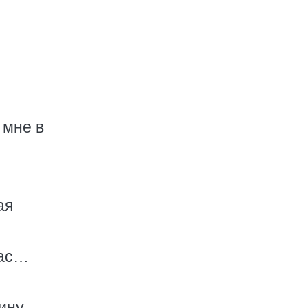
 мне в
ая
вас…
пину