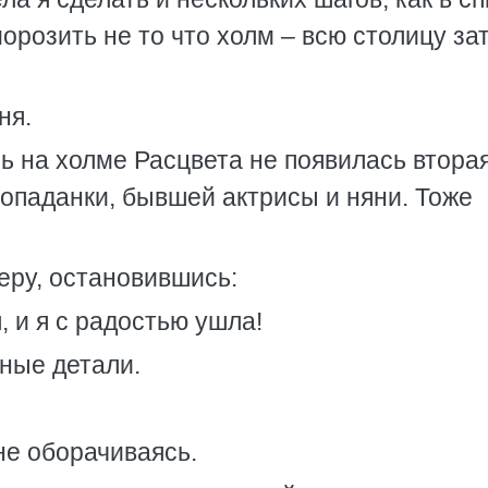
розить не то что холм – всю столицу за
ня.
чь на холме Расцвета не появилась втора
попаданки, бывшей актрисы и няни. Тоже
еру, остановившись:
, и я с радостью ушла!
жные детали.
 не оборачиваясь.