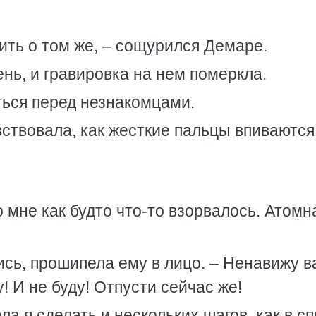
сить о том же, – сощурился Демаре.
ень, и гравировка на нем померкла.
ься перед незнакомцами.
вствовала, как жесткие пальцы впиваются
 мне как будто что-то взорвалось. Атомн
ись, прошипела ему в лицо. – Ненавижу 
у! И не буду! Отпусти сейчас же!
ла я сделать и нескольких шагов, как в с