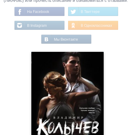
(ЛибФокс) или прочесть описание и ознакомиться с отзывами.
На Facebook
В Твиттере
В Instagram
В Одноклассниках
Мы Вконтакте