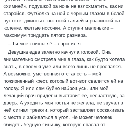
«химией», подушкой за ночь не взлохматить, как ни
старайся. Футболка на ней с черным глазом в белой
пустоте, джинсы с высокой талией и рванинкой на
коленке, желтые носочки. А ступни маленькие –
максимум тридцать пятого размера.
– Ты мне снишься? – спросил я.
Девушка едва заметно качнула головой. Она
внимательно смотрела мне в глаза, как будто хотела
знать, в своем я уме или всего лишь не проспался.
А возможно, умственная отсталость – мой
пожизненный крест, который вот-вот свалится ей на
голову. Я или сам буйно наброшусь, или мой
лечащий врач придет и выставит ее, несчастную, за
дверь. А уходить моя гостья не желала, не звучал в
ней сигнал тревоги, который заставляет соскакивать
с места и забиваться в угол. Не может человек
обидеть бедную синичку, которую спасал от