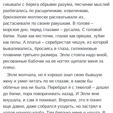
смывали с берега обрывки разума, песчинки мыслей
разбегались по расщелинкам, извилинкам,
брюхоногие моллюски расхватывали их,
растаскивали по своим ракушкам. В голове –
морское дно, перед глазами – русалка. С головой
белки. Ушки как кисточки, глазки как орешки, зубки
как пилы. А платье – серебристая чешуя, из которой
вываливались, бросаясь в глаза, силиконовые
плавники третьего размера. Элли стояла надо мной,
рисованные бабочки на ее ногтях щипали меня за
плечо.
Элли молчала, но я хорошо знал свою бывшую
жену и умел читать по ее глазам, в каком бы
обличье она ни была. Перебрал я с текилой – дошел
до белки, пора поворачивать назад. И Элли мне
внушала, и сам я понимал. Впрочем, это я понял
еще давно, даже собрался уходить, но застрял в
холле ночного клуба. Там белочка меня и нашла. В