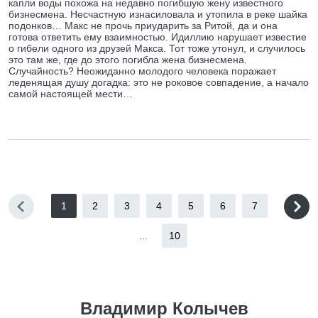
капли воды похожа на недавно погибшую жену известного
бизнесмена. Несчастную изнасиловала и утопила в реке шайка
подонков… Макс не прочь приударить за Ритой, да и она
готова ответить ему взаимностью. Идиллию нарушает известие
о гибели одного из друзей Макса. Тот тоже утонул, и случилось
это там же, где до этого погибла жена бизнесмена.
Случайность? Неожиданно молодого человека поражает
леденящая душу догадка: это не роковое совпадение, а начало
самой настоящей мести…
1
2
3
4
5
6
7
...
10
Владимир Колычев