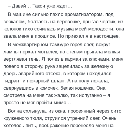
– Давай… Такси уже ждет…
В машине сильно пахло ароматизатором, под
зеркалом, болтаясь на веревочке, прыгал чертик, из
колонок тихо сочилась музыка моей молодости, она
звала меня в прошлое. Но приехал я в настоящее.
В межквартирном тамбуре горел свет, вокруг
лампы порхал мотылек, по стенам прыгала мелкая
вертлявая тень. Я полез в карман за ключами, меня
повело в сторону, рука зацепилась за железную
дверь аварийного отсека, в котором находился
гидрант и пожарный шланг. А на полу лежала,
свернувшись в комочек, белая кошечка. Она
смотрела на меня так жалко, так испуганно – я
просто не мог пройти мимо…
Волна схлынула, из окна, просеянный через сито
кружевного тюля, струился утренний свет. Очень
хотелось пить, воображение перенесло меня на