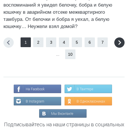
воспоминаний я увидел белочку, бобра и белую
кошечку в аварийном отсеке межквартирного
тамбура. От белочки и бобра я уехал, а белую
кошечку… Неужели взял домой?
1
2
3
4
5
6
7
...
10
На Facebook
В Твиттере
В Instagram
В Одноклассниках
Мы Вконтакте
Подписывайтесь на наши страницы в социальных