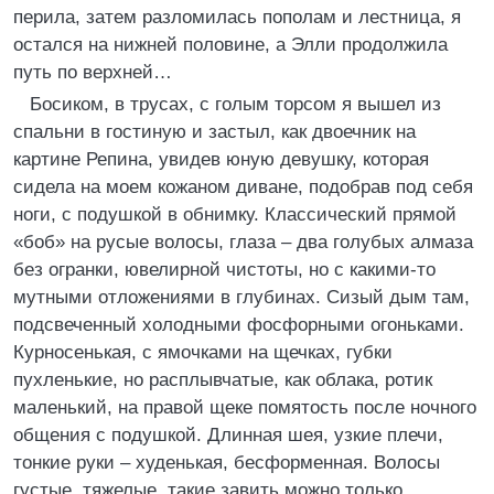
перила, затем разломилась пополам и лестница, я
остался на нижней половине, а Элли продолжила
путь по верхней…
Босиком, в трусах, с голым торсом я вышел из
спальни в гостиную и застыл, как двоечник на
картине Репина, увидев юную девушку, которая
сидела на моем кожаном диване, подобрав под себя
ноги, с подушкой в обнимку. Классический прямой
«боб» на русые волосы, глаза – два голубых алмаза
без огранки, ювелирной чистоты, но с какими-то
мутными отложениями в глубинах. Сизый дым там,
подсвеченный холодными фосфорными огоньками.
Курносенькая, с ямочками на щечках, губки
пухленькие, но расплывчатые, как облака, ротик
маленький, на правой щеке помятость после ночного
общения с подушкой. Длинная шея, узкие плечи,
тонкие руки – худенькая, бесформенная. Волосы
густые, тяжелые, такие завить можно только