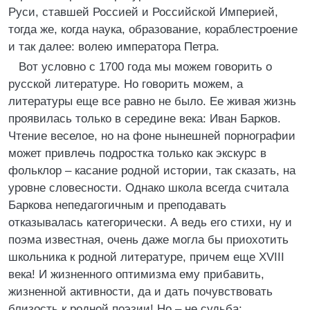
Руси, ставшей Россией и Российской Империей,
тогда же, когда наука, образование, кораблестроение
и так далее: волею императора Петра.
Вот условно с 1700 года мы можем говорить о
русской литературе. Но говорить можем, а
литературы еще все равно не было. Ее живая жизнь
проявилась только в середине века: Иван Барков.
Чтение веселое, но на фоне нынешней порнографии
может привлечь подростка только как экскурс в
фольклор – касание родной истории, так сказать, на
уровне словесности. Однако школа всегда считала
Баркова непедагогичным и преподавать
отказывалась категорически. А ведь его стихи, ну и
поэма известная, очень даже могла бы приохотить
школьника к родной литературе, причем еще XVIII
века! И жизненного оптимизма ему прибавить,
жизненной активности, да и дать почувствовать
близость к родной поэзии! Но – не судьба;