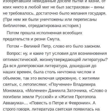
изобретавший невиданные доселе пытки и казни, от
коих никто в любой миг не был застрахован – вины
не требовалось, достаточно было желания государя.
(При нем же были уничтожены или переписаны
библиотеки, отредактирована история.)
Потом прошла исполненная всеобщих
предательств и резни Смута.
Потом – Великий Петр, слово его было законом.
Вопрос: ну, и какие тут условия для возникновения
оптимистической, жизнеутверждающей литературы?
Да вся допетровская литература, дошедшая до
наших времен, была столь ничтожна числом и
объемом, так это включая церковную, с житиями
святых, с летописями; «Поучение» Владимира
Мономаха, «Моление» Даниила Заточника, «Слово о
погибели земли Русской» и «Житие Протопопа
Аввакума»… «Повесть о Петре и Февронии». А
строго говоря, литература светская появилась на