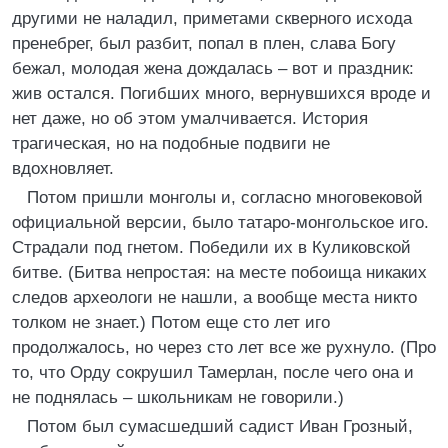
другими не наладил, приметами скверного исхода
пренебрег, был разбит, попал в плен, слава Богу
бежал, молодая жена дождалась – вот и праздник:
жив остался. Погибших много, вернувшихся вроде и
нет даже, но об этом умалчивается. История
трагическая, но на подобные подвиги не
вдохновляет.
Потом пришли монголы и, согласно многовековой
официальной версии, было татаро-монгольское иго.
Страдали под гнетом. Победили их в Куликовской
битве. (Битва непростая: на месте побоища никаких
следов археологи не нашли, а вообще места никто
толком не знает.) Потом еще сто лет иго
продолжалось, но через сто лет все же рухнуло. (Про
то, что Орду сокрушил Тамерлан, после чего она и
не поднялась – школьникам не говорили.)
Потом был сумасшедший садист Иван Грозный,