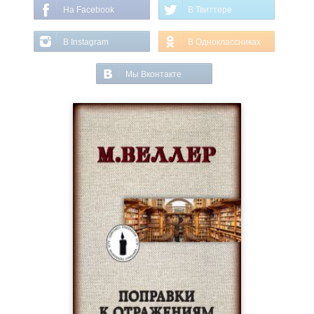
На Facebook
В Твиттере
В Instagram
В Одноклассниках
Мы Вконтакте