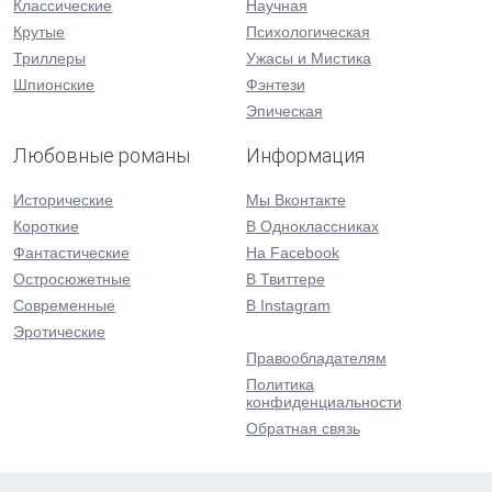
Классические
Научная
Крутые
Психологическая
Триллеры
Ужасы и Мистика
Шпионские
Фэнтези
Эпическая
Любовные романы
Информация
Исторические
Мы Вконтакте
Короткие
В Одноклассниках
Фантастические
На Facebook
Остросюжетные
В Твиттере
Современные
В Instagram
Эротические
Правообладателям
Политика
конфиденциальности
Обратная связь