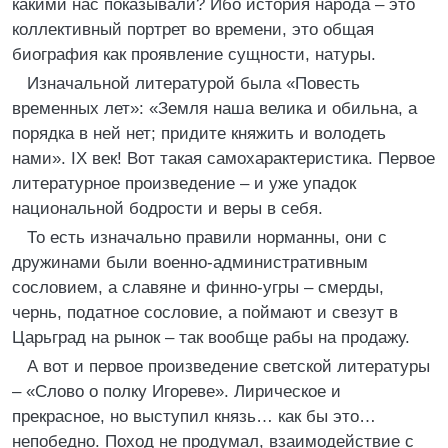
какими нас показывали? Ибо история народа – это
коллективный портрет во времени, это общая
биография как проявление сущности, натуры.
Изначальной литературой была «Повесть
временных лет»: «Земля наша велика и обильна, а
порядка в ней нет; придите княжить и володеть
нами». IX век! Вот такая самохарактеристика. Первое
литературное произведение – и уже упадок
национальной бодрости и веры в себя.
То есть изначально правили норманны, они с
дружинами были военно-административным
сословием, а славяне и финно-угры – смерды,
чернь, податное сословие, а поймают и свезут в
Царьград на рынок – так вообще рабы на продажу.
А вот и первое произведение светской литературы
– «Слово о полку Игореве». Лирическое и
прекрасное, но выступил князь… как бы это…
непобедно. Поход не продумал, взаимодействие с