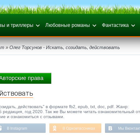
вы и триллеры
Любовные романы
Фантастика
ст
» Олег Торсунов - Искать, созидать, действовать
Авторские права
ействовать
зидать, действовать" в формате fb2, epub, txt, doc, pdf. Жанр:
5 редакция, год 2020. Так же Вы можете читать ознакомительный о
ние и ознакомиться с отзывами.
В Instagram
В Одноклассниках
Мы Вконтак