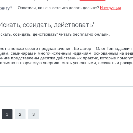
книгу?
Оплатили, но не знаете что делать дальше?
Инструкция
.
Искать, созидать, действовать"
кать, созидать, действовать" читать бесплатно онлайн.
жет в поиске своего предназначения. Ее автор – Олег Геннадьевич
кциям, семинарам и многочисленным изданиям, основанным на вед
книге представлены десятки действенных практик, которые помогут
ольство в творческую энергию, стать успешными, осознать и раскр
1
2
3