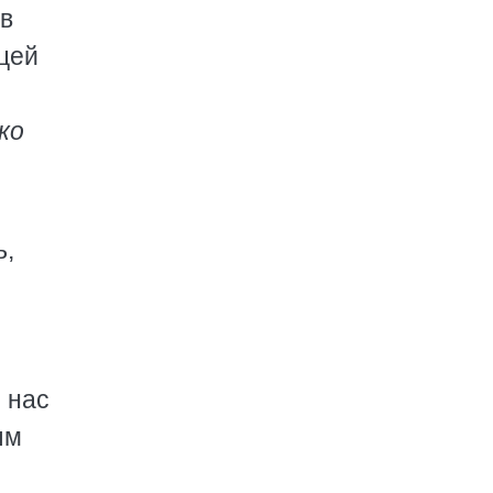
в
цей
ко
ь,
 нас
ым