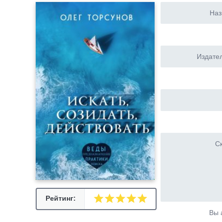
Наз
Издател
Ск
Рейтинг:
Вы 