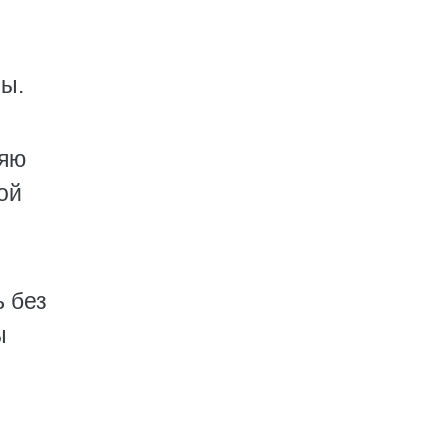
ы.
ляю
ой
ь без
ы