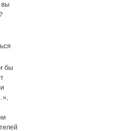
 вы
?
ться
и бы
ет
ли
…»,
ни
телей