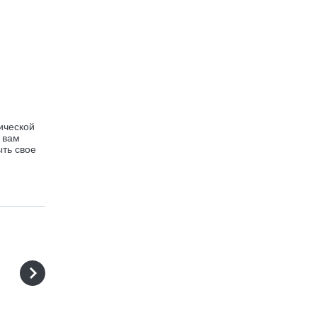
ической
 вам
ыть свое