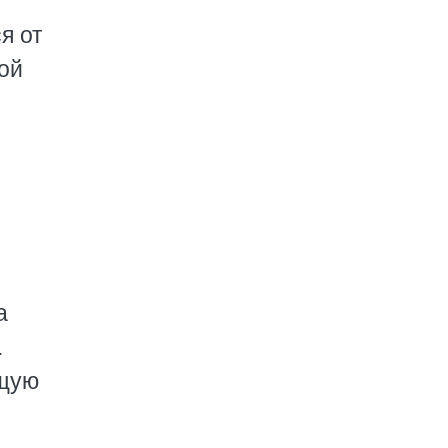
я от
ой
а
.
бщую