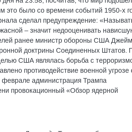
 дня на 23:58, посчитав, что мир подошел
м это было со времени событий 1950-х г
урнала сделал предупреждение: «Называт
жасной – значит недооценивать нависшу
еделей ранее министр обороны США Джей
оронной доктрины Соединенных Штатов. 
 целью США являлась борьба с терроризм
авлено противодействие военной угрозе 
 в феврале администрация Трампа
пени провокационный «Обзор ядерной