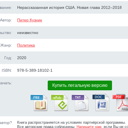
вание:
Нерассказанная история США. Новая глава 2012–2018
Автор:
Питер Кузник
ьство:
неизвестно
Жанр:
Политика
Год:
2020
ISBN:
978-5-389-18102-1
ачать:
Купить легальную версию
автор?
Книга распространяется на условиях партнёрской программы.
Все авторские права соблюдены.
Напишите нам
, если Вы не с