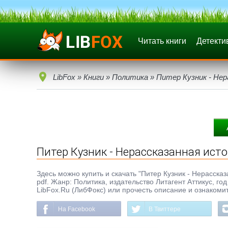
Читать книги
Детекти
LibFox
»
Книги
»
Политика
» Питер Кузник - Нер
Питер Кузник - Нерассказанная ист
Здесь можно купить и скачать "Питер Кузник - Нерассказ
pdf. Жанр: Политика, издательство Литагент Аттикус, го
LibFox.Ru (ЛибФокс) или прочесть описание и ознакомит
На Facebook
В Твиттере