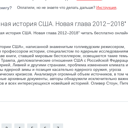
книгу?
Оплатили, но не знаете что делать дальше?
Инструкция
.
нная история США. Новая глава 2012–2018"
ая история США. Новая глава 2012–2018" читать бесплатно онлайн
стории США», написанной знаменитым голливудским режиссером,
и профессором истории, специалистом по ядерным исследования
лаве книги, ставшей мировым бестселлером, освещаются такие темы
 Трампа, дипломатические отношения США с Российской Федерац
ирией, Ливией и другими странами, проблема изменения климата и
ы ядерной зимы и позиция касательно ядерного оружия, угроза
ческих кризисов. Анализируя огромный объем источников, в том ч
ные архивные документы, авторы обнаружили исключительно важн
ов и всех интересующихся новейшей историей. Оливер Стоун, Пит