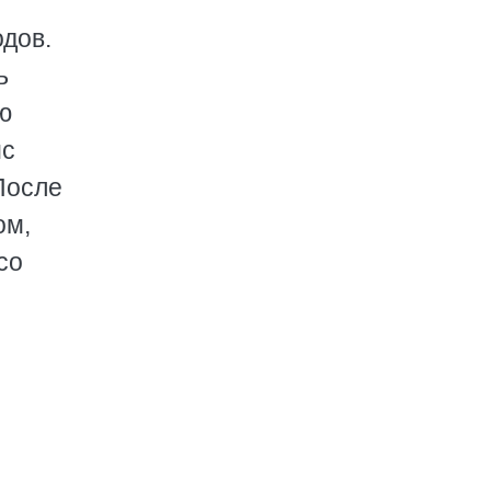
одов.
ь
ю
мс
После
ом,
со