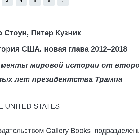
3
4
5
6
7
 Стоун, Питер Кузник
тория США. новая глава 2012–2018
менты мировой истории от второ
вых лет президентства Трампа
E UNITED STATES
здательством Gallery Books, подразделе