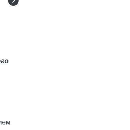
го
нием