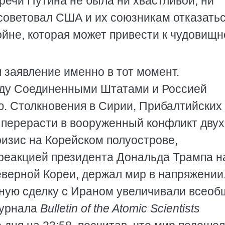
речи Путина не была ни хвастливой, ни
советовал США и их союзникам отказатьс
ойне, которая может привести к чудовищн
 заявление именно в тот момент.
ду Соединенными Штатами и Россией
. Столкновения в Сирии, Прибалтийских
и перерасти в вооруженный конфликт двух
изис на Корейском полуострове,
реакцией президента Дональда Трампа н
верной Кореи, держал мир в напряжении
ную сделку с Ираном увеличивали всео
журнала
Bulletin of the Atomic Scientists