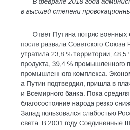
В феврале 2018 года админис
в высшей степени провокационн
Ответ Путина потряс военных 
после развала Советского Союза Р
утратила 23,8 % территории, 48,5
продукта, 39,4 % промышленного п
промышленного комплекса. Экономи
а Путин подтвердил, пришла в пл
и Всемирного банка. Пока средня
благосостояние народа резко сниж
Запад пользовался слабостью Росс
света. В 2001 году Соединенные Ш