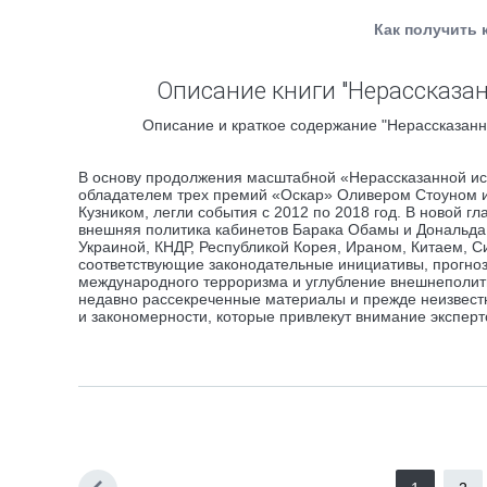
Как получить 
Описание книги "Нерассказа
Описание и краткое содержание "Нерассказанн
В основу продолжения масштабной «Нерассказанной и
обладателем трех премий «Оскар» Оливером Стоуном 
Кузником, легли события с 2012 по 2018 год. В новой г
внешняя политика кабинетов Барака Обамы и Дональда
Украиной, КНДР, Республикой Корея, Ираном, Китаем, С
соответствующие законодательные инициативы, прогноз
международного терроризма и углубление внешнеполити
недавно рассекреченные материалы и прежде неизвест
и закономерности, которые привлекут внимание эксперт