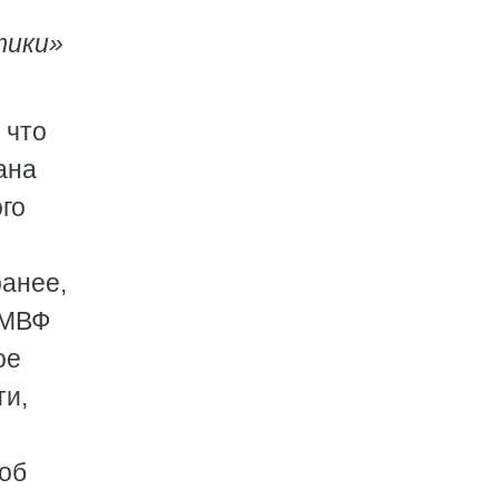
тики»
 что
ана
го
ранее,
 МВФ
ое
ти,
 об