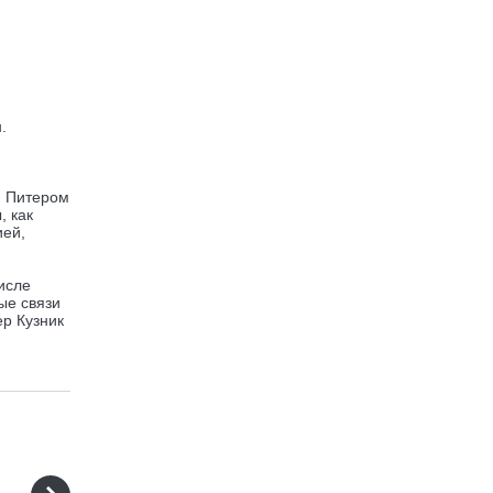
.
м Питером
, как
ией,
исле
ые связи
ер Кузник