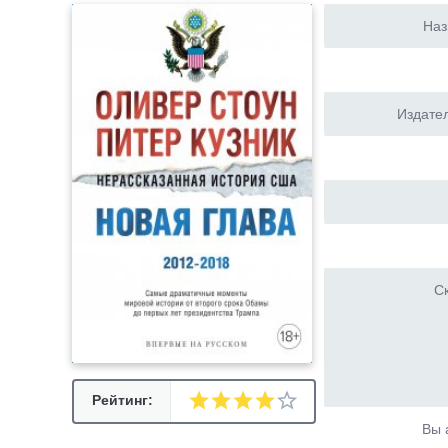
Наз
Издател
Ск
Рейтинг:
Вы 