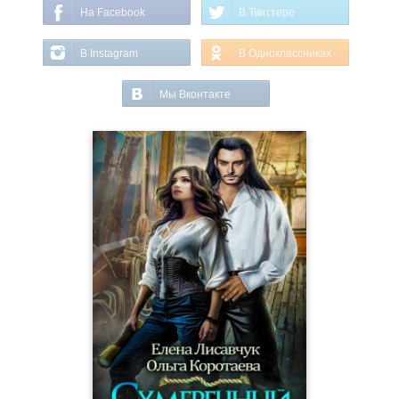
На Facebook
В Твиттере
В Instagram
В Одноклассниках
Мы Вконтакте