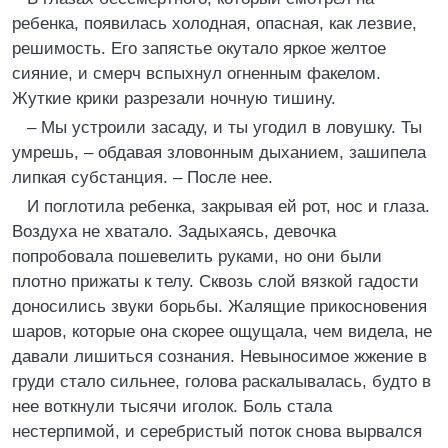
ребенка, появилась холодная, опасная, как лезвие,
решимость. Его запястье окутало яркое желтое
сияние, и смерч вспыхнул огненным факелом.
Жуткие крики разрезали ночную тишину.
– Мы устроили засаду, и ты угодил в ловушку. Ты
умрешь, – обдавая зловонным дыханием, зашипела
липкая субстанция. – После нее.
И поглотила ребенка, закрывая ей рот, нос и глаза.
Воздуха не хватало. Задыхаясь, девочка
попробовала пошевелить руками, но они были
плотно прижаты к телу. Сквозь слой вязкой гадости
доносились звуки борьбы. Жалящие прикосновения
шаров, которые она скорее ощущала, чем видела, не
давали лишиться сознания. Невыносимое жжение в
груди стало сильнее, голова раскалывалась, будто в
нее воткнули тысячи иголок. Боль стала
нестерпимой, и серебристый поток снова вырвался