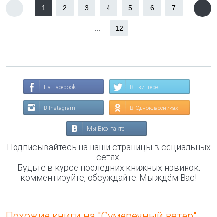
1
2
3
4
5
6
7
...
12
На Facebook
В Твиттере
В Instagram
В Одноклассниках
Мы Вконтакте
Подписывайтесь на наши страницы в социальных
сетях.
Будьте в курсе последних книжных новинок,
комментируйте, обсуждайте. Мы ждём Вас!
Похожие книги на "Сумеречный ветер"