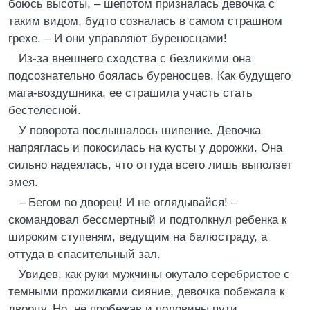
боюсь высоты, – шепотом призналась девочка с
таким видом, будто созналась в самом страшном
грехе. – И они управляют буреносцами!
Из-за внешнего сходства с безликими она
подсознательно боялась буреносцев. Как будущего
мага-воздушника, ее страшила участь стать
бестелесной.
У поворота послышалось шипение. Девочка
напряглась и покосилась на кусты у дорожки. Она
сильно надеялась, что оттуда всего лишь выползет
змея.
– Бегом во дворец! И не оглядывайся! –
скомандовал бессмертный и подтолкнул ребенка к
широким ступеням, ведущим на балюстраду, а
оттуда в спасительный зал.
Увидев, как руки мужчины окутало серебристое с
темными прожилками сияние, девочка побежала к
дворцу. Но, не пробежав и половины пути,