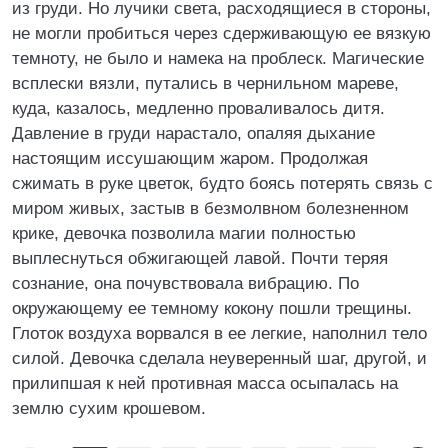
из груди. Но лучики света, расходящиеся в стороны,
не могли пробиться через сдерживающую ее вязкую
темноту, не было и намека на проблеск. Магические
всплески вязли, путались в чернильном мареве,
куда, казалось, медленно проваливалось дитя.
Давление в груди нарастало, опаляя дыхание
настоящим иссушающим жаром. Продолжая
сжимать в руке цветок, будто боясь потерять связь с
миром живых, застыв в безмолвном болезненном
крике, девочка позволила магии полностью
выплеснуться обжигающей лавой. Почти теряя
сознание, она почувствовала вибрацию. По
окружающему ее темному кокону пошли трещины.
Глоток воздуха ворвался в ее легкие, наполнил тело
силой. Девочка сделала неуверенный шаг, другой, и
прилипшая к ней противная масса осыпалась на
землю сухим крошевом.