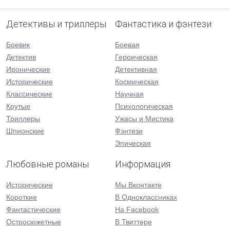
Детективы и триллеры
Фантастика и фэнтези
Боевик
Боевая
Детектив
Героическая
Иронические
Детективная
Исторические
Космическая
Классические
Научная
Крутые
Психологическая
Триллеры
Ужасы и Мистика
Шпионские
Фэнтези
Эпическая
Любовные романы
Информация
Исторические
Мы Вконтакте
Короткие
В Одноклассниках
Фантастические
На Facebook
Остросюжетные
В Твиттере