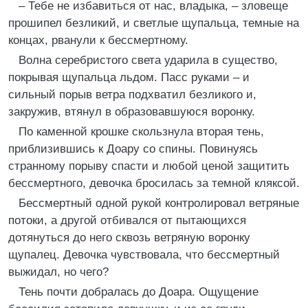
– Тебе не избавиться от нас, владыка, – зловеще
прошипел безликий, и светлые щупальца, темные на
концах, рванули к бессмертному.
Волна серебристого света ударила в существо,
покрывая щупальца льдом. Пасс руками – и
сильный порыв ветра подхватил безликого и,
закружив, втянул в образовавшуюся воронку.
По каменной крошке скользнула вторая тень,
приблизившись к Доару со спины. Повинуясь
странному порыву спасти и любой ценой защитить
бессмертного, девочка бросилась за темной кляксой.
Бессмертный одной рукой контролировал ветряные
потоки, а другой отбивался от пытающихся
дотянуться до него сквозь ветряную воронку
щупалец. Девочка чувствовала, что бессмертный
выжидал, но чего?
Тень почти добралась до Доара. Ощущение