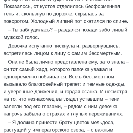
Показалось, от кустов отделилась бесформенная
тень и, скользнув по дорожке, скрылась за
поворотом. Холодный липкий пот скатился по спине.
– Ты заблудилась? – раздался позади заботливый
мужской голос.
Девочка испуганно пискнула и, развернувшись,
встретилась лицом к лицу с самим бессмертным.
Она не была лично представлена ему, зато знала –
он тот самый хард, которого папочка уважал и
одновременно побаивался. Все в бессмертном
вызывало благоговейный трепет: и темные одежды,
и уверенные движения, и гордая осанка. И несмотря
на то, что незнакомец выглядел уставшим – тени
залегли под его глазами, – рядом с ним девочка
напрочь забыла о страхах и глупых переживаниях.
– Я должна принести брату цветок мельдоса,
растущий у императорского озера, – с важным