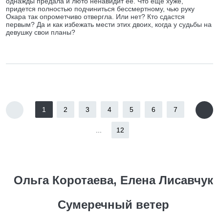
однажды предала и люто ненавидит ее. Что ещё хуже,
придется полностью подчиниться бессмертному, чью руку
Окара так опрометчиво отвергла. Или нет? Кто сдастся
первым? Да и как избежать мести этих двоих, когда у судьбы на
девушку свои планы?
1
2
3
4
5
6
7
...
12
Ольга Коротаева, Елена Лисавчук
Сумеречный ветер