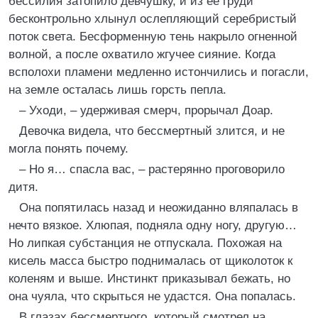
бессилия затопило девчушку, и из ее груди
бесконтрольно хлынул ослепляющий серебристый
поток света. Бесформенную тень накрыло огненной
волной, а после охватило жгучее сияние. Когда
всполохи пламени медленно истончились и погасли,
на земле осталась лишь горсть пепла.
– Уходи, – удерживая смерч, прорычал Доар.
Девочка видела, что бессмертный злится, и не
могла понять почему.
– Но я… спасла вас, – растерянно проговорило
дитя.
Она попятилась назад и неожиданно вляпалась в
нечто вязкое. Хлюпая, подняла одну ногу, другую…
Но липкая субстанция не отпускала. Похожая на
кисель масса быстро поднималась от щиколоток к
коленям и выше. Инстинкт приказывал бежать, но
она чуяла, что скрыться не удастся. Она попалась.
В глазах бессмертного, который смотрел на