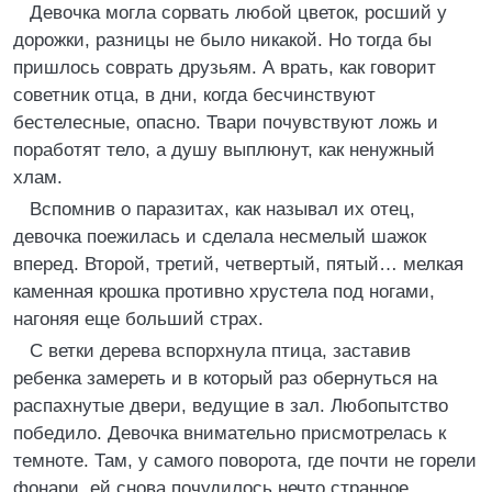
Девочка могла сорвать любой цветок, росший у
дорожки, разницы не было никакой. Но тогда бы
пришлось соврать друзьям. А врать, как говорит
советник отца, в дни, когда бесчинствуют
бестелесные, опасно. Твари почувствуют ложь и
поработят тело, а душу выплюнут, как ненужный
хлам.
Вспомнив о паразитах, как называл их отец,
девочка поежилась и сделала несмелый шажок
вперед. Второй, третий, четвертый, пятый… мелкая
каменная крошка противно хрустела под ногами,
нагоняя еще больший страх.
С ветки дерева вспорхнула птица, заставив
ребенка замереть и в который раз обернуться на
распахнутые двери, ведущие в зал. Любопытство
победило. Девочка внимательно присмотрелась к
темноте. Там, у самого поворота, где почти не горели
фонари, ей снова почудилось нечто странное.