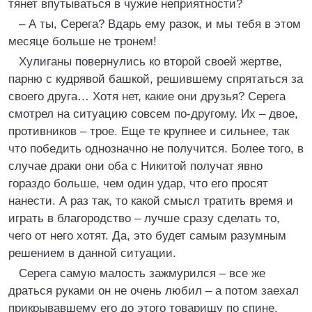
тянет впутываться в чужие неприятности?
– А ты, Серега? Вдарь ему разок, и мы тебя в этом
месяце больше не тронем!
Хулиганы повернулись ко второй своей жертве,
парню с кудрявой башкой, решившему спрятаться за
своего друга… Хотя нет, какие они друзья? Серега
смотрел на ситуацию совсем по-другому. Их – двое,
противников – трое. Еще те крупнее и сильнее, так
что победить однозначно не получится. Более того, в
случае драки они оба с Никитой получат явно
гораздо больше, чем один удар, что его просят
нанести. А раз так, то какой смысл тратить время и
играть в благородство – лучше сразу сделать то,
чего от него хотят. Да, это будет самым разумным
решением в данной ситуации.
Серега самую малость зажмурился – все же
драться руками он не очень любил – а потом заехал
прикрывавшему его до этого товарищу по спине.