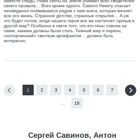
замести следы, глава секты на Земле убивает всех свидетелей
своего провала… Всех кроме одного. Самого Никиту спасает
неожиданно появившаяся рядом с ним книга, которая меняет
всю его жизнь. Странное детство, странные открытия… А уж
что будет потом, когда нашего героя все же настигнет призыв в
другой мир? Особенно в свете того, что его гены совсем не
такие, какими должны были стать. Темный мир и парень,
«испорченный» светлым артефактом… должно быть
интересно.
1
2
3
4
5
6
7
...
19
Сергей Савинов, Антон