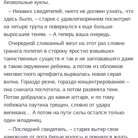
безвольные куклы.
– Никаких свидетелей, никто не должен узнать, что
здесь было, – старик с удовлетворением посмотрел
на четыре трупа и повернулся к еще больше
выросшим теням. – А теперь ваша очередь.
Очередной сломанный жезл на этот раз словно
граната полетел в сторону яростно взвывших
таинственных существ и так и не заплакавшего даже
в таком окружении ребенка, а потом из обломков
неизвестного артефакта вырвалась новая серая
волна. Гораздо резче, гораздо концентрированнее –
она сначала поглотила, а потом развеяла тени.
Потом добралась до камня алтаря, и по тому
побежала паутина трещин, словно от удара
великана… А потом на пути силы остался только
один младенец.
– Последний свидетель, – старик вытер свои
намокшие от пота белые волосы и принялся ждать