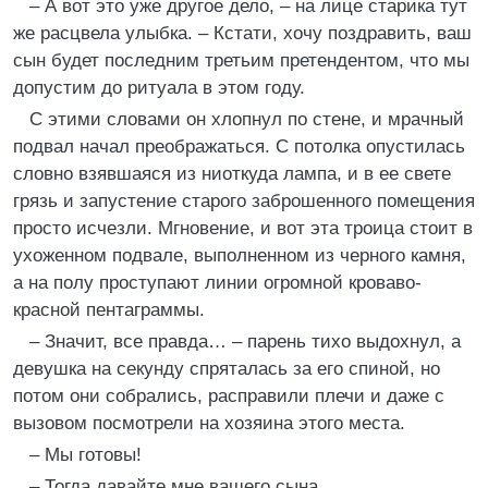
– А вот это уже другое дело, – на лице старика тут
же расцвела улыбка. – Кстати, хочу поздравить, ваш
сын будет последним третьим претендентом, что мы
допустим до ритуала в этом году.
С этими словами он хлопнул по стене, и мрачный
подвал начал преображаться. С потолка опустилась
словно взявшаяся из ниоткуда лампа, и в ее свете
грязь и запустение старого заброшенного помещения
просто исчезли. Мгновение, и вот эта троица стоит в
ухоженном подвале, выполненном из черного камня,
а на полу проступают линии огромной кроваво-
красной пентаграммы.
– Значит, все правда… – парень тихо выдохнул, а
девушка на секунду спряталась за его спиной, но
потом они собрались, расправили плечи и даже с
вызовом посмотрели на хозяина этого места.
– Мы готовы!
– Тогда давайте мне вашего сына.