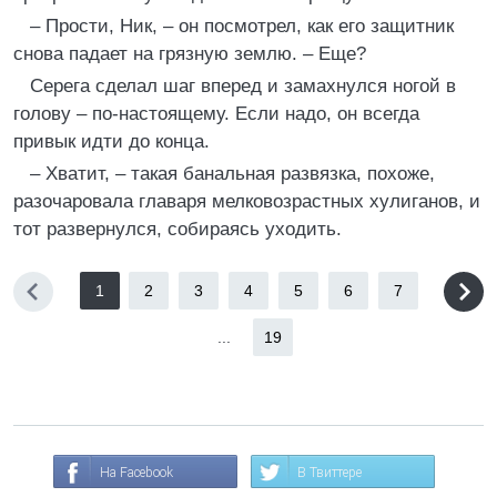
– Прости, Ник, – он посмотрел, как его защитник
снова падает на грязную землю. – Еще?
Серега сделал шаг вперед и замахнулся ногой в
голову – по-настоящему. Если надо, он всегда
привык идти до конца.
– Хватит, – такая банальная развязка, похоже,
разочаровала главаря мелковозрастных хулиганов, и
тот развернулся, собираясь уходить.
1
2
3
4
5
6
7
...
19
На Facebook
В Твиттере