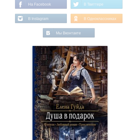
На Facebook
В Твиттере
В Instagram
В Одноклассниках
Мы Вконтакте