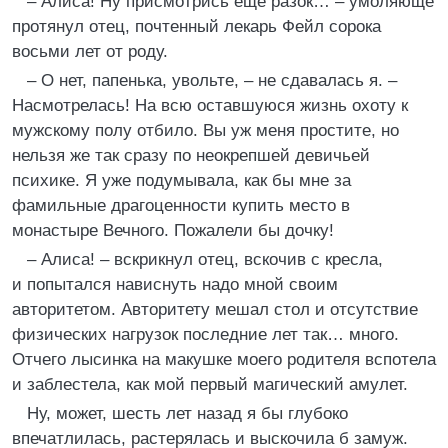
– Алиса! Ну присмотрись еще разок… – умоляюще
протянул отец, почтенный лекарь Фейл сорока
восьми лет от роду.
– О нет, папенька, увольте, – не сдавалась я. –
Насмотрелась! На всю оставшуюся жизнь охоту к
мужскому полу отбило. Вы уж меня простите, но
нельзя же так сразу по неокрепшей девичьей
психике. Я уже подумывала, как бы мне за
фамильные драгоценности купить место в
монастыре Вечного. Пожалели бы дочку!
– Алиса! – вскрикнул отец, вскочив с кресла,
и попытался нависнуть надо мной своим
авторитетом. Авторитету мешал стол и отсутствие
физических нагрузок последние лет так… много.
Отчего лысинка на макушке моего родителя вспотела
и заблестела, как мой первый магический амулет.
Ну, может, шесть лет назад я бы глубоко
впечатлилась, растерялась и выскочила б замуж.