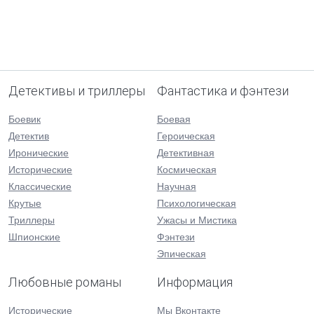
Детективы и триллеры
Фантастика и фэнтези
Боевик
Боевая
Детектив
Героическая
Иронические
Детективная
Исторические
Космическая
Классические
Научная
Крутые
Психологическая
Триллеры
Ужасы и Мистика
Шпионские
Фэнтези
Эпическая
Любовные романы
Информация
Исторические
Мы Вконтакте