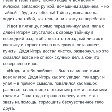
лезет в твою тайну. Можно поделиться всем –
яблоком, запасной ручкой, домашним заданием, – но
тайной – будьте любезны! Тайна должна всегда
ходить за тобой, как тень, и ни к кому не перебегать.
И вот в пятницу, прямо перед каникулами, папа с
дядей Игорем спустились к своему тайнику в
последний раз, чтобы достать тетрадный листок в
клеточку и торжественно вычеркнуть оставшиеся
пункты. Дядя Игорь достал листок, развернул, но это
оказался вовсе не список скучных дел, а кое-что
совершенно иное.
«Игорь, я тебя люблю», – было написано мимо
всех клеток. Дядя Игорь как это увидел, так вдруг и
упал – в прямом смысле, повалился как мешок,
разлегся на лестнице с открытым ртом и закрытыми
глазами. Папа тогда страшно перепугался, стал
звать на помощь, тормошить бесчувственное тело
друга.