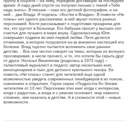
группу в соцсети – на тему, порядком доставшую за последнее
время. А пару дней спустя он получил письмо с темой «Тебе
надо знать». В письме – скан его детской фотографии, и на
ней… два Влада. И подпись: «Костик и Владик». В повести «Не
плачь» нет одного рассказчика: в ней звучат голоса разных
персонажей. Костя рассказывает о подготовке праздника для
тех, кто грустит в больнице. Его бабушка просит у высших сил
счастья для лучшего в мире внука. Одноклассница Юля
совершает подвиги во имя первой любви. Петя делится
отчаянием, в которое погрузился из-за внезапно настигшей его
болезни. Влад тщетно пытается вспомнить свое раннее
детство… Все они честно говорят на темы, которые их волнуют,
проговаривая, в числе прочего, и то, что хотели бы скрыть друг
от друга. Наталья Вишнякова (родилась в 1973 году) –
талантливый журналист и педагог, автор нескольких книг,
киносценариев и пьес для детского кукольного театра. Ее
повесть «Не плачь» станет для читателей еще одной
возможностью увидеть современных тинейджеров в их поиске,
сомнениях и открытиях. Герои серии «Подросток N» близки
читателям от 13 лет. Персонажи этих книг когда с интересом,
когда с радостью, а когда и с ужасом осознают: мир намного
сложнее, чем казалось в детстве. А в сложности этой – новые
возможности.