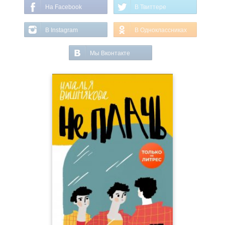
На Facebook
В Твиттере
В Instagram
В Одноклассниках
Мы Вконтакте