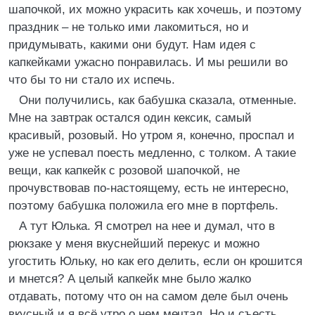
шапочкой, их можно украсить как хочешь, и поэтому
праздник – не только ими лакомиться, но и
придумывать, какими они будут. Нам идея с
капкейками ужасно понравилась. И мы решили во
что бы то ни стало их испечь.
Они получились, как бабушка сказала, отменные.
Мне на завтрак остался один кексик, самый
красивый, розовый. Но утром я, конечно, проспал и
уже не успевал поесть медленно, с толком. А такие
вещи, как капкейк с розовой шапочкой, не
прочувствовав по-настоящему, есть не интересно,
поэтому бабушка положила его мне в портфель.
А тут Юлька. Я смотрел на нее и думал, что в
рюкзаке у меня вкуснейший перекус и можно
угостить Юльку, но как его делить, если он крошится
и мнется? А целый капкейк мне было жалко
отдавать, потому что он на самом деле был очень
вкусный и я всё утро о нем мечтал. Но и съесть