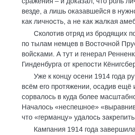
сражения – и доказал, что роль ли
везде, а лишь оказавшейся в нужн
как личность, а не как жалкая амеб
Сколотив отряд из бродящих п
по тылам немцев в Восточной Пру
войсками. А тут и генерал Реннен
Гинденбурга от крепости Кёнигсбер
Уже к концу осени 1914 года р
всём его протяжении, осадив ещё 
сорвалось в куда более масштабн
Началось «неспешное» «выравнив
что «германцу» удалось закрепить
Кампания 1914 года завершила