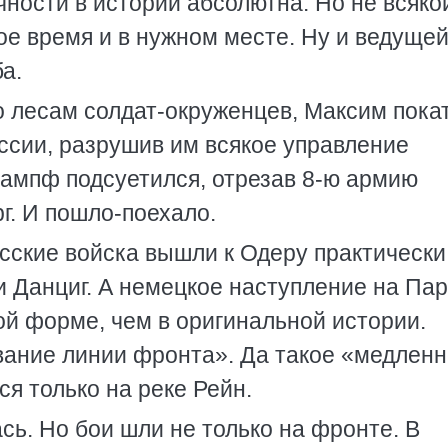
чности в истории абсолютна. Но не всяко
ое время и в нужном месте. Ну и ведущей
а.
о лесам солдат-окруженцев, Максим пока
ссии, разрушив им всякое управление
кампф подсуетился, отрезав 8-ю армию
г. И пошло-поехало.
усские войска вышли к Одеру практически
и Данциг. А немецкое наступление на Па
ой форме, чем в оригинальной истории.
ание линии фронта». Да такое «медленн
ся только на реке Рейн.
сь. Но бои шли не только на фронте. В