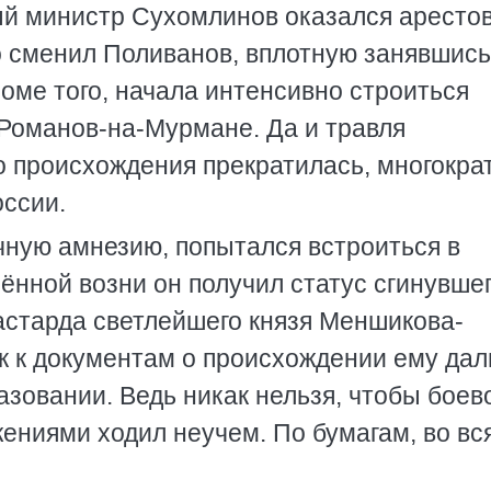
ый министр Сухомлинов оказался аресто
го сменил Поливанов, вплотную занявшись
оме того, начала интенсивно строиться
 Романов-на-Мурмане. Да и травля
 происхождения прекратилась, многокра
оссии.
чную амнезию, попытался встроиться в
ённой возни он получил статус сгинувшег
астарда светлейшего князя Меншикова-
к к документам о происхождении ему дал
зовании. Ведь никак нельзя, чтобы боев
ениями ходил неучем. По бумагам, во вс