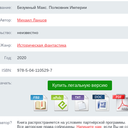
вание:
Безумный Макс. Полковник Империи
Автор:
Михаил Ланцов
ьство:
неизвестно
Жанр:
Историческая фантастика
Год:
2020
ISBN:
978-5-04-110529-7
ачать:
Купить легальную версию
автор?
Книга распространяется на условиях партнёрской программы.
Все авторские права соблюдены.
Напишите нам
, если Вы не с