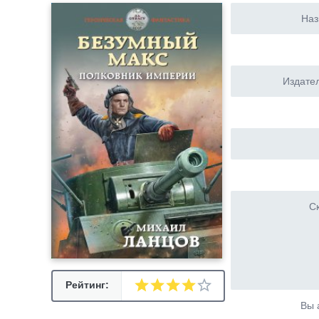
Наз
Издател
Ск
Рейтинг:
Вы 