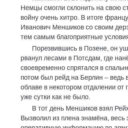
Немцы смогли склонить на свою с
войну очень хитро. В итоге франц
Иванович Меншиков со своим дер
тем самым благоприятные условия
Порезвившись в Позене, он уш
рванул лесами в Потсдам, где нан
своевременно спрятался в спальне
потом был рейд на Берлин – ведь 
облаве в некотором отдалении от г
уже сутки как не было.
В тот день Меншиков взял Рейх
Вызволил из плена знамёна, весь 
оперативную информацию по аген