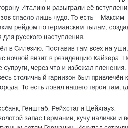
торону Италию и разыграли её вступлени
узов спасло лишь чудо. То есть – Максим
зким рейдом по германским тылам, созд
 для русского наступления.
ёл в Силезию. Поставив там всех на уши,
ёс ночной визит в резиденцию Кайзера. Н
 супруги, через что и избежал пленения.
весь столичный гарнизон был привлечён к
орода. То есть ловил нашего героя там, гд
сбанк, Генштаб, Рейхстаг и Цейхгауз.
золотой запас Германии, кучу налички и 
турным сетям Германии. Искупал сотруд