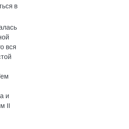
ться в
залась
ной
о вся
стой
Тем
а и
м II