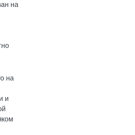
ван на
тно
о на
и и
ой
яком