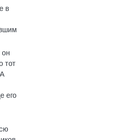
е в
авшим
 он
о тот
 А
е его
всю
ников