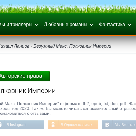
вы и триллеры
Любовные романы
Фантастика
ихаил Ланцов - Безумный Макс. Полковник Империи
Авторские права
олковник Империи
 Макс. Полковник Империи" в формате fb2, epub, txt, doc, pdf. Жа
хров, год 2020. Так же Вы можете читать ознакомительный отрывок 
ознакомиться с отзывами.
В Instagram
В Одноклассниках
Мы Вконтак