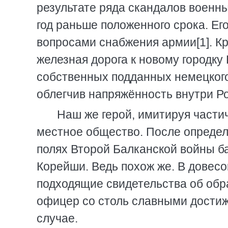
результате ряда скандалов военн
год раньше положенного срока. Е
вопросами снабжения армии[1]. Кр
железная дорога к новому городку
собственных подданных немецкого
облегчив напряжённость внутри Р
Наш же герой, имитируя части
местное общество. После определ
полях Второй Балканской войны б
Корейши. Ведь похож же. В довесо
подходящие свидетельства об обра
офицер со столь славными достиж
случае.