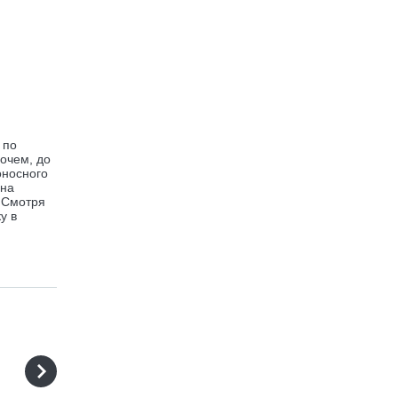
 по
рочем, до
оносного
дна
? Смотря
у в