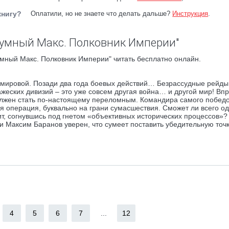
книгу?
Оплатили, но не знаете что делать дальше?
Инструкция
.
зумный Макс. Полковник Империи"
мный Макс. Полковник Империи" читать бесплатно онлайн.
 мировой. Позади два года боевых действий… Безрассудные рейды
ажеских дивизий – это уже совсем другая война… и другой мир! Вп
должен стать по-настоящему переломным. Командира самого побед
я операция, буквально на грани сумасшествия. Сможет ли всего о
ит, согнувшись под гнетом «объективных исторических процессов»
и Максим Баранов уверен, что сумеет поставить убедительную точк
4
5
6
7
...
12