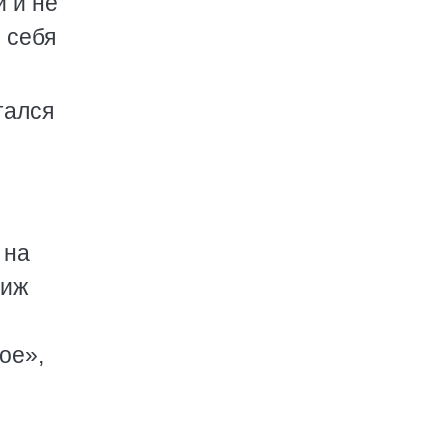
й и не
 себя
тался
 на
риж
ое»,