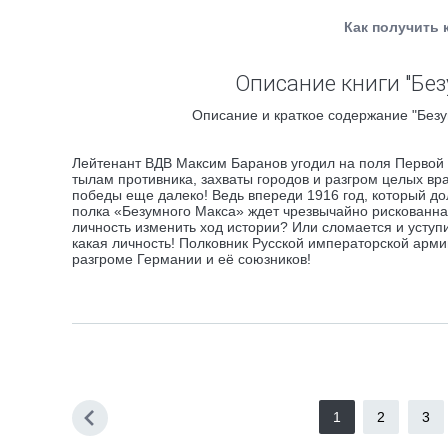
Как получить 
Описание книги "Бе
Описание и краткое содержание "Безу
Лейтенант ВДВ Максим Баранов угодил на поля Первой
тылам противника, захваты городов и разгром целых вр
победы еще далеко! Ведь впереди 1916 год, который 
полка «Безумного Макса» ждет чрезвычайно рискованна
личность изменить ход истории? Или сломается и уступ
какая личность! Полковник Русской императорской арми
разгроме Германии и её союзников!
1
2
3