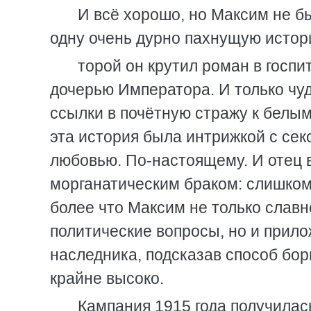
И всё хорошо, но Максим не бы
одну очень дурно пахнущую истори
торой он крутил роман в госпит
дочерью Императора. И только чуд
ссылки в почётную стражу к белым
эта история была интрижкой с секс
любовью. По-настоящему. И отец 
морганатическим браком: слишком
более что Максим не только славн
политические вопросы, но и прило
наследника, подсказав способ бор
крайне высоко.
Кампания 1915 года получилась