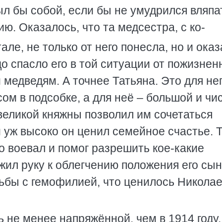
л бы собой, если бы не умудрился вляпа
ю. Оказалось, что та медсестра, с ко-
але, не только от него понесла, но и ока
о спасло его в той ситуации от пожизнен
 медведям. А точнее Татьяна. Это для нег
ом в подсобке, а для неё – большой и чи
великой княжны позволил им сочетаться
 уж высоко он ценил семейное счастье. 
о воевал и помог разрешить кое-какие
жил руку к облегчению положения его сын
ьбы с гемофилией, что ценилось Николае
 не менее напряжённой, чем в 1914 году.