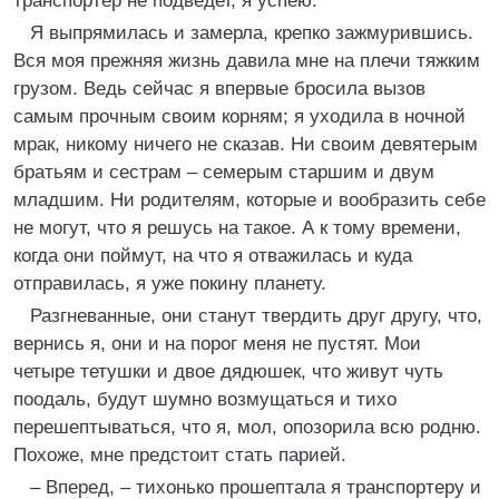
транспортер не подведет, я успею.
Я выпрямилась и замерла, крепко зажмурившись.
Вся моя прежняя жизнь давила мне на плечи тяжким
грузом. Ведь сейчас я впервые бросила вызов
самым прочным своим корням; я уходила в ночной
мрак, никому ничего не сказав. Ни своим девятерым
братьям и сестрам – семерым старшим и двум
младшим. Ни родителям, которые и вообразить себе
не могут, что я решусь на такое. А к тому времени,
когда они поймут, на что я отважилась и куда
отправилась, я уже покину планету.
Разгневанные, они станут твердить друг другу, что,
вернись я, они и на порог меня не пустят. Мои
четыре тетушки и двое дядюшек, что живут чуть
поодаль, будут шумно возмущаться и тихо
перешептываться, что я, мол, опозорила всю родню.
Похоже, мне предстоит стать парией.
– Вперед, – тихонько прошептала я транспортеру и