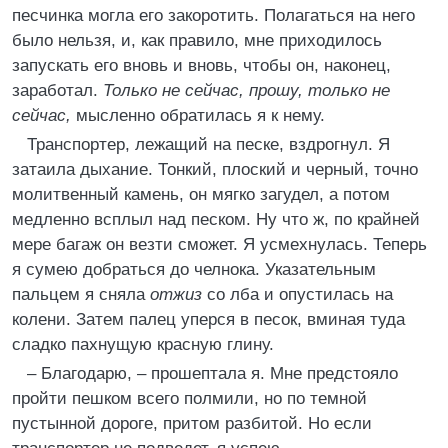
песчинка могла его закоротить. Полагаться на него
было нельзя, и, как правило, мне приходилось
запускать его вновь и вновь, чтобы он, наконец,
заработал.
Только не сейчас, прошу, только не
сейчас,
мысленно обратилась я к нему.
Транспортер, лежащий на песке, вздрогнул. Я
затаила дыхание. Тонкий, плоский и черный, точно
молитвенный камень, он мягко загудел, а потом
медленно всплыл над песком. Ну что ж, по крайней
мере багаж он везти сможет. Я усмехнулась. Теперь
я сумею добраться до челнока. Указательным
пальцем я сняла
отжиз
со лба и опустилась на
колени. Затем палец уперся в песок, вминая туда
сладко пахнущую красную глину.
– Благодарю, – прошептала я. Мне предстояло
пройти пешком всего полмили, но по темной
пустынной дороге, притом разбитой. Но если