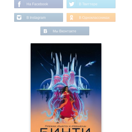
На Facebook
В Твиттере
В Instagram
В Одноклассниках
Мы Вконтакте