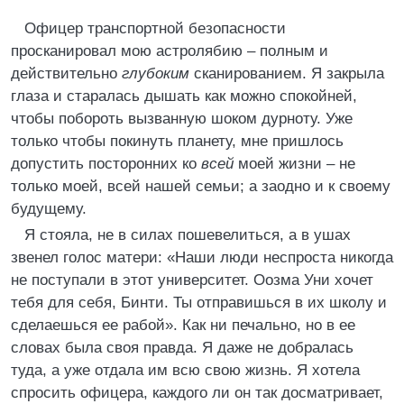
Офицер транспортной безопасности
просканировал мою астролябию – полным и
действительно
глубоким
сканированием. Я закрыла
глаза и старалась дышать как можно спокойней,
чтобы побороть вызванную шоком дурноту. Уже
только чтобы покинуть планету, мне пришлось
допустить посторонних ко
всей
моей жизни – не
только моей, всей нашей семьи; а заодно и к своему
будущему.
Я стояла, не в силах пошевелиться, а в ушах
звенел голос матери: «Наши люди неспроста никогда
не поступали в этот университет. Оозма Уни хочет
тебя для себя, Бинти. Ты отправишься в их школу и
сделаешься ее рабой». Как ни печально, но в ее
словах была своя правда. Я даже не добралась
туда, а уже отдала им всю свою жизнь. Я хотела
спросить офицера, каждого ли он так досматривает,