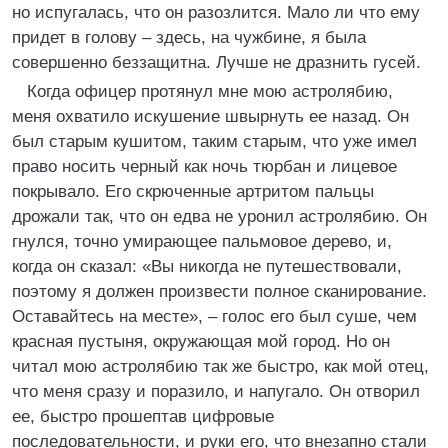
но испугалась, что он разозлится. Мало ли что ему
придет в голову – здесь, на чужбине, я была
совершенно беззащитна. Лучше не дразнить гусей.
Когда офицер протянул мне мою астролябию,
меня охватило искушение швырнуть ее назад. Он
был старым кушитом, таким старым, что уже имел
право носить черный как ночь тюрбан и лицевое
покрывало. Его скрюченные артритом пальцы
дрожали так, что он едва не уронил астролябию. Он
гнулся, точно умирающее пальмовое дерево, и,
когда он сказал: «Вы никогда не путешествовали,
поэтому я должен произвести полное сканирование.
Оставайтесь на месте», – голос его был суше, чем
красная пустыня, окружающая мой город. Но он
читал мою астролябию так же быстро, как мой отец,
что меня сразу и поразило, и напугало. Он отворил
ее, быстро прошептав цифровые
последовательности, и руки его, что внезапно стали