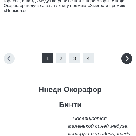
корабле, и вождь медуз вступает с ней в переговоры. Ннеди
Окорафор получила за эту книгу премию «Хьюго» и премию
«Небьюла».
1
2
3
4
Ннеди Окорафор
Бинти
Посвящается
маленькой синей медузе,
которую я увидела, когда