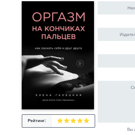
Наз
Издател
Ск
Рейтинг:
Вы 