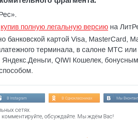
комительного фрагмента.
Рес».
,
купив полную легальную версию
на ЛитР
о банковской картой Visa, MasterCard, Ma
платежного терминала, в салоне МТС или
, Яндекс.Деньги, QIWI Кошелек, бонусны
способом.
В Instagram
В Одноклассниках
Мы Вконтак
ьных сетях.
, комментируйте, обсуждайте. Мы ждём Вас!