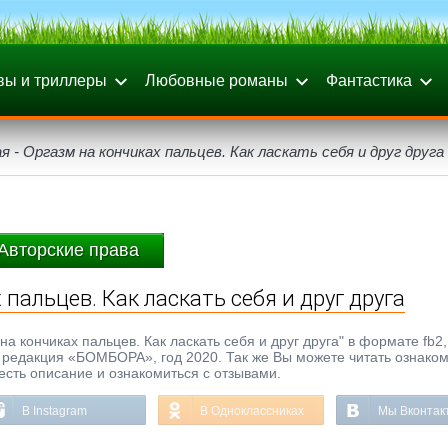
вы и триллеры
Любовные романы
Фантастика
я - Оргазм на кончиках пальцев. Как ласкать себя и друг друга
Авторские права
 пальцев. Как ласкать себя и друг друга
а кончиках пальцев. Как ласкать себя и друг друга" в формате fb2, 
т 5 редакция «БОМБОРА», год 2020. Так же Вы можете читать ознак
честь описание и ознакомиться с отзывами.
В Instagram
В Одноклассниках
Мы Вконтак