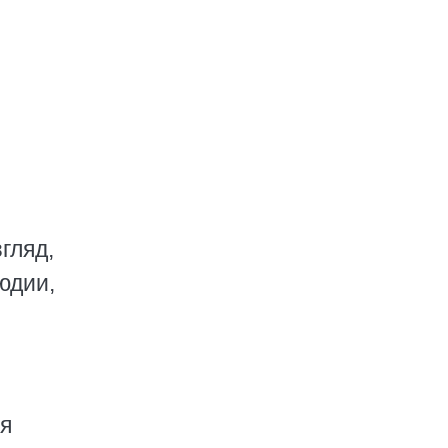
гляд,
юдии,
вя