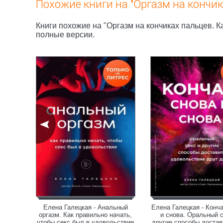
Похожие книги на "Оргазм на кончика
Книги похожие на "Оргазм на кончиках пальцев. Ка
полные версии.
ает
Елена Галецкая - Анальный
Елена Галецкая - Конч
енщине
оргазм. Как правильно начать,
и снова. Оральный с
чтобы секс был в удовольствие
другие способы достав