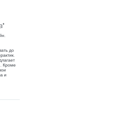
а"
йн.
вать до
рактик.
длагает
м. Кроме
вои
ва и