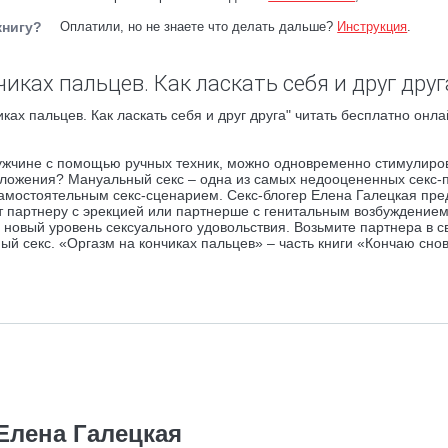
книгу?
Оплатили, но не знаете что делать дальше?
Инструкция
.
иках пальцев. Как ласкать себя и друг друг
ах пальцев. Как ласкать себя и друг друга" читать бесплатно онла
мужчине с помощью ручных техник, можно одновременно стимулиро
едложения? Мануальный секс – одна из самых недооцененных секс-п
самостоятельным секс-сценарием. Секс-блогер Елена Галецкая пре
ут партнеру с эрекцией или партнерше с генитальным возбуждение
– новый уровень сексуального удовольствия. Возьмите партнера в с
ный секс. «Оргазм на кончиках пальцев» – часть книги «Кончаю сно
Елена Галецкая