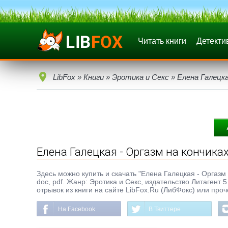
Читать книги
Детекти
LibFox
»
Книги
»
Эротика и Секс
» Елена Галецка
Елена Галецкая - Оргазм на кончиках
Здесь можно купить и скачать "Елена Галецкая - Оргазм н
doc, pdf. Жанр: Эротика и Секс, издательство Литаген
отрывок из книги на сайте LibFox.Ru (ЛибФокс) или про
На Facebook
В Твиттере