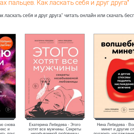
х пальцев. Как ласкать себя и друг друга"
к ласкать себя и друг друга" читать онлайн или скачать бес
аю снова
Екатерина Лебедева - Этого
Нина Лебедева - В
екс и
хотят все мужчины. Секреты
минет и другие с
ить друг
незабываемой любовницы
подарить наслаждени