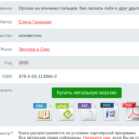
вание:
Оргазм на кончиках пальцев. Как ласкать себя и друг друг
Автор:
Елена Галецкая
ьство:
неизвестно
Жанр:
Эротика и Секс
Год:
2020
ISBN:
978-5-04-113866-0
ачать:
Купить легальную версию
автор?
Книга распространяется на условиях партнёрской программы.
Все авторские права соблюдены.
Напишите нам
, если Вы не с