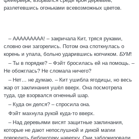
фейерверк, взорвался среди крон деревьев,
разлетевшись огоньками всевозможных цветов.
– ААААААААА! – закричала Кит, тряся руками,
словно они загорелись. Потом она споткнулась о
корень и упала, больно ударившись копчиком.
БУМ
!
– Ты в порядке? – Фэйт бросилась ей на помощь. –
Не обожглась? Не сломала ничего?
– Нет… не думаю. – Кит ушибла ягодицы, но весь
жар от заклинания ушёл вверх. Она посмотрела
туда, где взорвался огненный шар.
– Куда он делся? – спросила она.
Фэйт махнула рукой куда-то вверх.
– Над деревьями висят защитные заклинания,
которые не дают непослушной и дикой магии
повредить библиотеку наверху. Они заблокировали