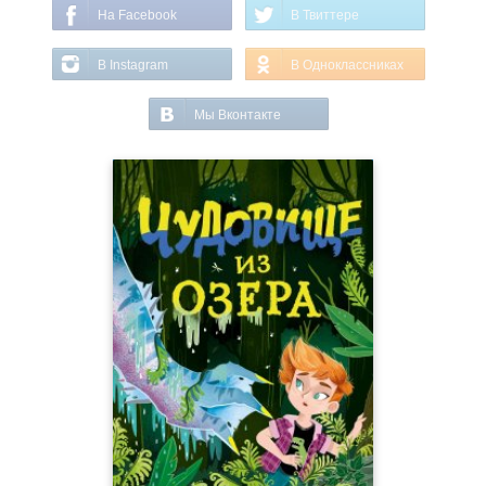
На Facebook
В Твиттере
В Instagram
В Одноклассниках
Мы Вконтакте