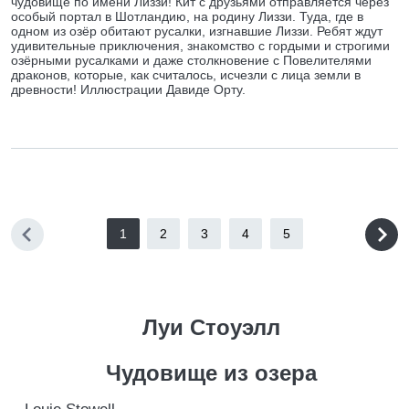
чудовище по имени Лиззи! Кит с друзьями отправляется через
особый портал в Шотландию, на родину Лиззи. Туда, где в
одном из озёр обитают русалки, изгнавшие Лиззи. Ребят ждут
удивительные приключения, знакомство с гордыми и строгими
озёрными русалками и даже столкновение с Повелителями
драконов, которые, как считалось, исчезли с лица земли в
древности! Иллюстрации Давиде Орту.
1
2
3
4
5
Луи Стоуэлл
Чудовище из озера