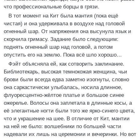
что профессиональные борцы в грязи.
В тот момент на Кит была мантия (пока ещё
чистая) и она удерживала в воздухе над головой
огненный шар. От напряжения она высунула язык и
скорчила гримасу. Задание было следующим:
поднять огненный шар над головой, а потом
опустить его на землю. Пока всё шло хорошо…
Фэйт объясняла ей, как сотворить заклинание.
Библиотекарь, высокая темнокожая женщина, чьи
брови были всегда едва заметно изогнуты, словно
она саркастически улыбалась, носила длинное,
флуоресцентно-жёлтое платье и большое синее
ожерелье. Волосы она заплетала в длинные косы, а
её элегантные ногти были того же ярко-синего цвета,
что и украшение на шее. В отличие от Кит, мантии
на ней не было: волшебники по большей части
надевали их лишь на церемонии и вечеринки. Но вот