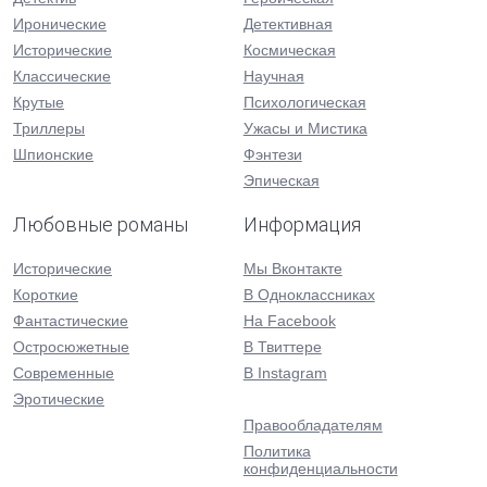
Иронические
Детективная
Исторические
Космическая
Классические
Научная
Крутые
Психологическая
Триллеры
Ужасы и Мистика
Шпионские
Фэнтези
Эпическая
Любовные романы
Информация
Исторические
Мы Вконтакте
Короткие
В Одноклассниках
Фантастические
На Facebook
Остросюжетные
В Твиттере
Современные
В Instagram
Эротические
Правообладателям
Политика
конфиденциальности