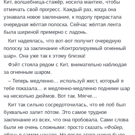
Кит, волшебница-стажёр, носила мантию, чтобы
отмечать свой прогресс. Каждый раз, когда она
узнавала новое заклинание, к подолу прирастала
очередная жёлтая полоска. Сейчас жёлтая лента
была шириной примерно с ладонь.
Кит надеялась, что вот-вот получит очередную
полоску за заклинание «Контролируемый огненный
шар». Она уже так к этому близка!
Фэйт стояла рядом с Кит, внимательно наблюдая
за огненным шаром.
– Теперь медленно… используй жест, который я
тебе показала… и медленно-медленно подними шар
на несколько дюймов. Вот так. Мягче…
Кит так сильно сосредоточилась, что её лоб был
буквально залит по́том. Это самое трудное
заклинание из всех, что она пробовала. Сами слова
были не очень сложными: просто сказать
«Фойер,
обен»
в самом начале. Но после этого нужно было