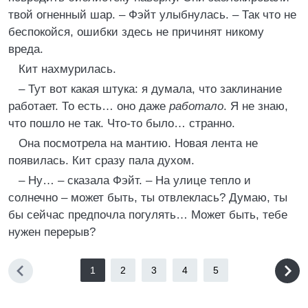
твой огненный шар. – Фэйт улыбнулась. – Так что не
беспокойся, ошибки здесь не причинят никому
вреда.
Кит нахмурилась.
– Тут вот какая штука: я думала, что заклинание
работает. То есть… оно даже
работало
. Я не знаю,
что пошло не так. Что-то было… странно.
Она посмотрела на мантию. Новая лента не
появилась. Кит сразу пала духом.
– Ну… – сказала Фэйт. – На улице тепло и
солнечно – может быть, ты отвлеклась? Думаю, ты
бы сейчас предпочла погулять… Может быть, тебе
нужен перерыв?
1
2
3
4
5