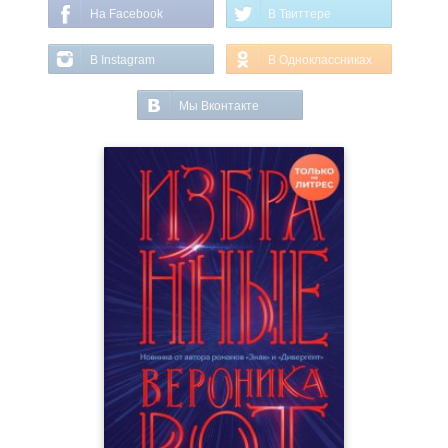
На Facebook
В Твиттере
В Instagram
В Одноклассниках
Мы Вконтакте