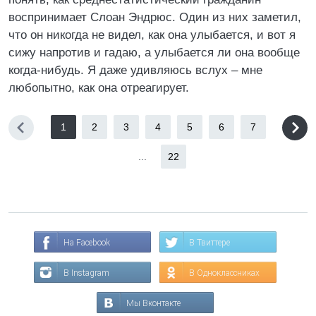
воспринимает Слоан Эндрюс. Один из них заметил,
что он никогда не видел, как она улыбается, и вот я
сижу напротив и гадаю, а улыбается ли она вообще
когда-нибудь. Я даже удивляюсь вслух – мне
любопытно, как она отреагирует.
1
2
3
4
5
6
7
...
22
На Facebook
В Твиттере
В Instagram
В Одноклассниках
Мы Вконтакте