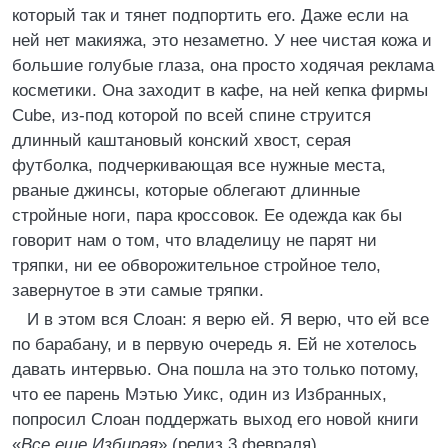
который так и тянет подпортить его. Даже если на
ней нет макияжа, это незаметно. У нее чистая кожа и
большие голубые глаза, она просто ходячая реклама
косметики. Она заходит в кафе, на ней кепка фирмы
Cube, из-под которой по всей спине струится
длинный каштановый конский хвост, серая
футболка, подчеркивающая все нужные места,
рваные джинсы, которые облегают длинные
стройные ноги, пара кроссовок. Ее одежда как бы
говорит нам о том, что владелицу не парят ни
тряпки, ни ее обворожительное стройное тело,
завернутое в эти самые тряпки.
И в этом вся Слоан: я верю ей. Я верю, что ей все
по барабану, и в первую очередь я. Ей не хотелось
давать интервью. Она пошла на это только потому,
что ее парень Мэтью Уикс, один из Избранных,
попросил Слоан поддержать выход его новой книги
«
Все еще Избирая
» (релиз 3 февраля).