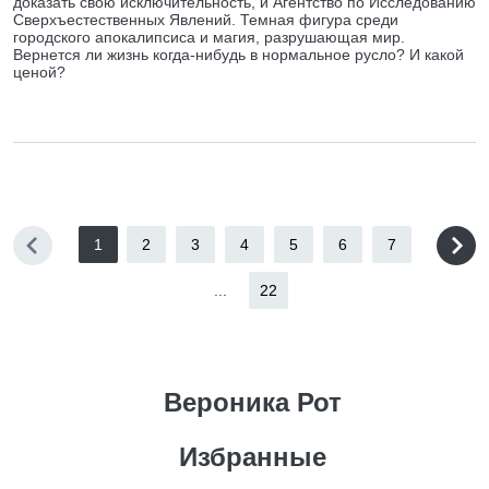
доказать свою исключительность, и Агентство по Исследованию
Сверхъестественных Явлений. Темная фигура среди
городского апокалипсиса и магия, разрушающая мир.
Вернется ли жизнь когда-нибудь в нормальное русло? И какой
ценой?
1
2
3
4
5
6
7
...
22
Вероника Рот
Избранные