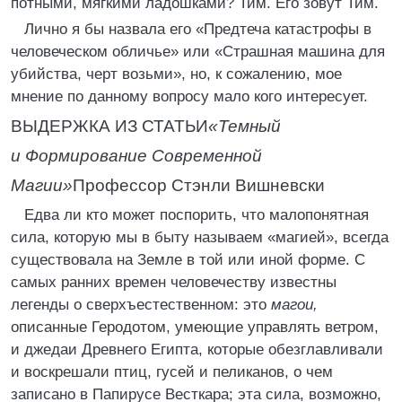
потными, мягкими ладошками? Тим. Его зовут Тим.
Лично я бы назвала его «Предтеча катастрофы в
человеческом обличье» или «Страшная машина для
убийства, черт возьми», но, к сожалению, мое
мнение по данному вопросу мало кого интересует.
ВЫДЕРЖКА ИЗ СТАТЬИ
«Темный
и Формирование Современной
Магии»
Профессор Стэнли Вишневски
Едва ли кто может поспорить, что малопонятная
сила, которую мы в быту называем «магией», всегда
существовала на Земле в той или иной форме. С
самых ранних времен человечеству известны
легенды о сверхъестественном: это
магои,
описанные Геродотом, умеющие управлять ветром,
и джедаи Древнего Египта, которые обезглавливали
и воскрешали птиц, гусей и пеликанов, о чем
записано в Папирусе Весткара; эта сила, возможно,