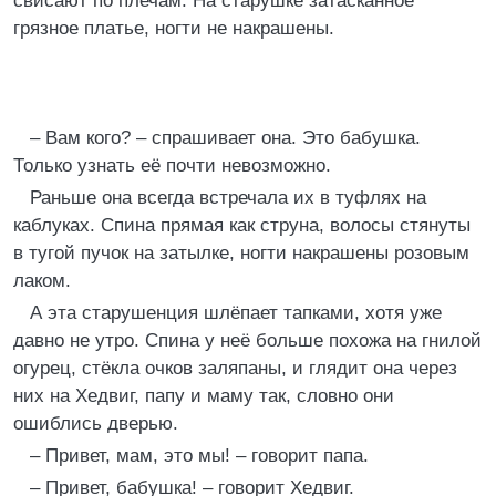
свисают по плечам. На старушке затасканное
грязное платье, ногти не накрашены.
– Вам кого? – спрашивает она. Это бабушка.
Только узнать её почти невозможно.
Раньше она всегда встречала их в туфлях на
каблуках. Спина прямая как струна, волосы стянуты
в тугой пучок на затылке, ногти накрашены розовым
лаком.
А эта старушенция шлёпает тапками, хотя уже
давно не утро. Спина у неё больше похожа на гнилой
огурец, стёкла очков заляпаны, и глядит она через
них на Хедвиг, папу и маму так, словно они
ошиблись дверью.
– Привет, мам, это мы! – говорит папа.
– Привет, бабушка! – говорит Хедвиг.