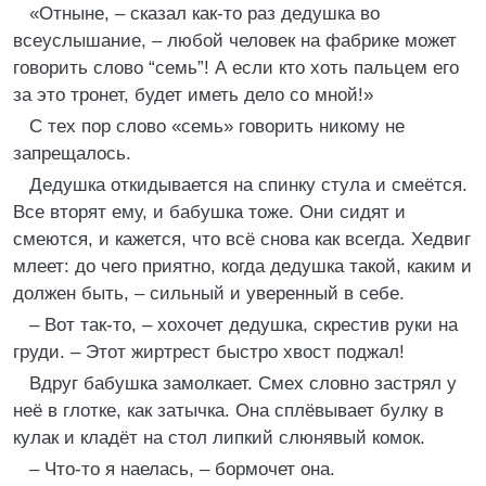
«Отныне, – сказал как-то раз дедушка во
всеуслышание, – любой человек на фабрике может
говорить слово “семь”! А если кто хоть пальцем его
за это тронет, будет иметь дело со мной!»
С тех пор слово «семь» говорить никому не
запрещалось.
Дедушка откидывается на спинку стула и смеётся.
Все вторят ему, и бабушка тоже. Они сидят и
смеются, и кажется, что всё снова как всегда. Хедвиг
млеет: до чего приятно, когда дедушка такой, каким и
должен быть, – сильный и уверенный в себе.
– Вот так-то, – хохочет дедушка, скрестив руки на
груди. – Этот жиртрест быстро хвост поджал!
Вдруг бабушка замолкает. Смех словно застрял у
неё в глотке, как затычка. Она сплёвывает булку в
кулак и кладёт на стол липкий слюнявый комок.
– Что-то я наелась, – бормочет она.