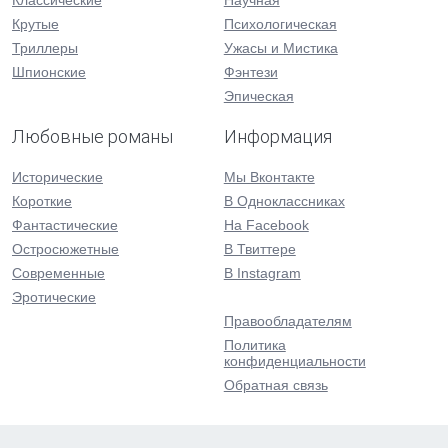
Классические
Научная
Крутые
Психологическая
Триллеры
Ужасы и Мистика
Шпионские
Фэнтези
Эпическая
Любовные романы
Информация
Исторические
Мы Вконтакте
Короткие
В Одноклассниках
Фантастические
На Facebook
Остросюжетные
В Твиттере
Современные
В Instagram
Эротические
Правообладателям
Политика
конфиденциальности
Обратная связь