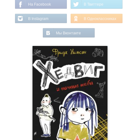
На Facebook
В Твиттере
В Instagram
В Одноклассниках
Мы Вконтакте