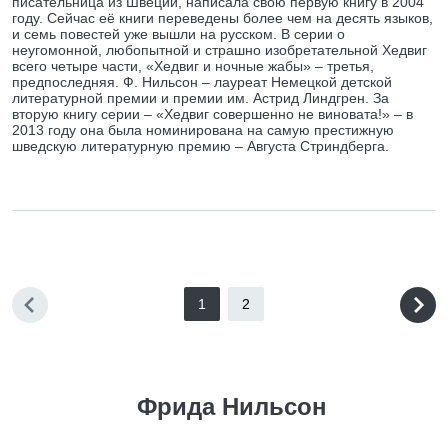
писательница из Швеции, написала свою первую книгу в 2004
году. Сейчас её книги переведены более чем на десять языков,
и семь повестей уже вышли на русском. В серии о
неугомонной, любопытной и страшно изобретательной Хедвиг
всего четыре части, «Хедвиг и ночные жабы» – третья,
предпоследняя. Ф. Нильсон – лауреат Немецкой детской
литературной премии и премии им. Астрид Линдгрен. За
вторую книгу серии – «Хедвиг совершенно не виновата!» – в
2013 году она была номинирована на самую престижную
шведскую литературную премию – Августа Стриндберга.
1
2
Фрида Нильсон