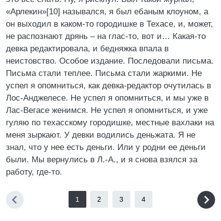
«Арлекин»[10] назывался, я был ебаным клоуном, а
он выходил в каком-то городишке в Техасе, и, может,
не распознают дрянь – на глас-то, вот и… Какая-то
девка редактировала, и бедняжка впала в
неистовство. Особое издание. Последовали письма.
Письма стали теплее. Письма стали жаркими. Не
успел я опомниться, как девка-редактор очутилась в
Лос-Анджелесе. Не успел я опомниться, и мы уже в
Лас-Вегасе женимся. Не успел я опомниться, и уже
гуляю по техасскому городишке, местные вахлаки на
меня зыркают. У девки водились деньжата. Я не
знал, что у нее есть деньги. Или у родни ее деньги
были. Мы вернулись в Л.-А., и я снова взялся за
работу, где-то.
1
2
3
4