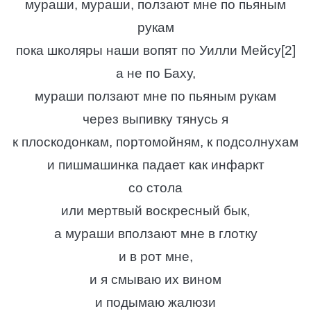
мураши, мураши, ползают мне по пьяным
рукам
пока школяры наши вопят по Уилли Мейсу[2]
а не по Баху,
мураши ползают мне по пьяным рукам
через выпивку тянусь я
к плоскодонкам, портомойням, к подсолнухам
и пишмашинка падает как инфаркт
со стола
или мертвый воскресный бык,
а мураши вползают мне в глотку
и в рот мне,
и я смываю их вином
и подымаю жалюзи