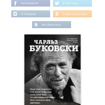
На Facebook
В Твиттере
В Instagram
В Одноклассниках
Мы Вконтакте