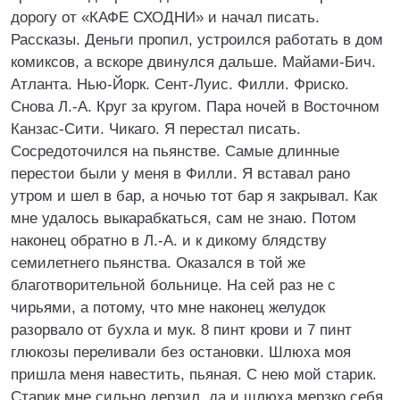
дорогу от «КАФЕ СХОДНИ» и начал писать.
Рассказы. Деньги пропил, устроился работать в дом
комиксов, а вскоре двинулся дальше. Майами-Бич.
Атланта. Нью-Йорк. Сент-Луис. Филли. Фриско.
Снова Л.-А. Круг за кругом. Пара ночей в Восточном
Канзас-Сити. Чикаго. Я перестал писать.
Сосредоточился на пьянстве. Самые длинные
перестои были у меня в Филли. Я вставал рано
утром и шел в бар, а ночью тот бар я закрывал. Как
мне удалось выкарабкаться, сам не знаю. Потом
наконец обратно в Л.-А. и к дикому блядству
семилетнего пьянства. Оказался в той же
благотворительной больнице. На сей раз не с
чирьями, а потому, что мне наконец желудок
разорвало от бухла и мук. 8 пинт крови и 7 пинт
глюкозы переливали без остановки. Шлюха моя
пришла меня навестить, пьяная. С нею мой старик.
Старик мне сильно дерзил, да и шлюха мерзко себя