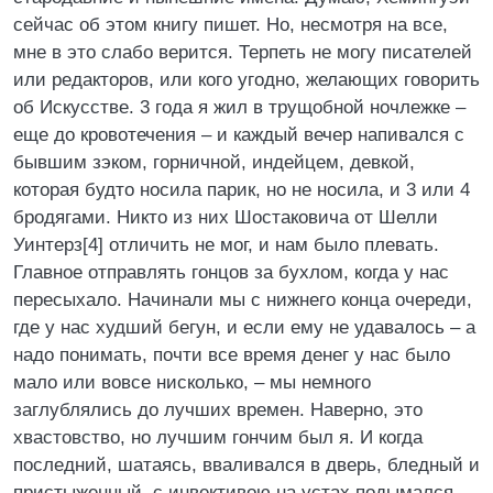
сейчас об этом книгу пишет. Но, несмотря на все,
мне в это слабо верится. Терпеть не могу писателей
или редакторов, или кого угодно, желающих говорить
об Искусстве. 3 года я жил в трущобной ночлежке –
еще до кровотечения – и каждый вечер напивался с
бывшим зэком, горничной, индейцем, девкой,
которая будто носила парик, но не носила, и 3 или 4
бродягами. Никто из них Шостаковича от Шелли
Уинтерз[4] отличить не мог, и нам было плевать.
Главное отправлять гонцов за бухлом, когда у нас
пересыхало. Начинали мы с нижнего конца очереди,
где у нас худший бегун, и если ему не удавалось – а
надо понимать, почти все время денег у нас было
мало или вовсе нисколько, – мы немного
заглублялись до лучших времен. Наверно, это
хвастовство, но лучшим гончим был я. И когда
последний, шатаясь, вваливался в дверь, бледный и
пристыженный, с инвективою на устах подымался