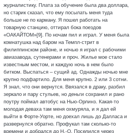
журналистику. Плата за обучение была два доллара,
но старик сказал, что ему посылать меня туда
больше не по карману. Я пошел работать на
товарную станцию, оттирал бока поездов
«ОАКАЙТОМ»[9]. По ночам пил и играл. У меня была
комнатушка над баром на Темпл-стрит в
филиппинском районе, и ночью я играл с рабочими
авиазавода, сутенерами и проч. Жилье мое стало
известным местом, и каждую ночь в нем было
битком. Выспаться – сущий ад. Однажды ночью мне
крупно подфартило. Для меня крупно. 2 или 3 сотни.
Я знал, что они вернутся. Ввязался в драку, разбил
зеркало и пару стульев, но деньги сохранил и рано
поутру поймал автобус на Нью-Орлинз. Какая-то
молодая деваха там меня охмуряла, и я дал ей
выйти в Форте-Уорте, но доехал лишь до Далласа и
развернулся обратно. Профукал там сколько-то
времени и добрался до Н.-О. Поселился через