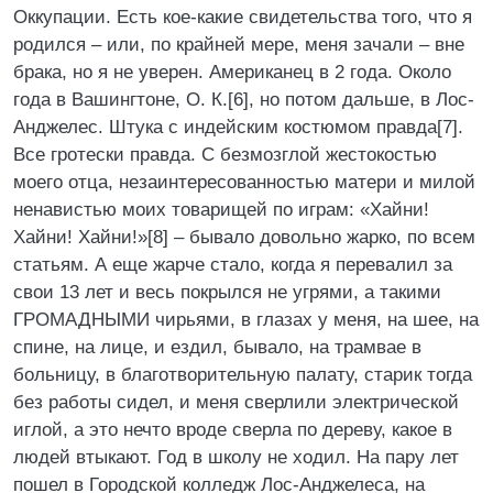
Оккупации. Есть кое-какие свидетельства того, что я
родился – или, по крайней мере, меня зачали – вне
брака, но я не уверен. Американец в 2 года. Около
года в Вашингтоне, О. К.[6], но потом дальше, в Лос-
Анджелес. Штука с индейским костюмом правда[7].
Все гротески правда. С безмозглой жестокостью
моего отца, незаинтересованностью матери и милой
ненавистью моих товарищей по играм: «Хайни!
Хайни! Хайни!»[8] – бывало довольно жарко, по всем
статьям. А еще жарче стало, когда я перевалил за
свои 13 лет и весь покрылся не угрями, а такими
ГРОМАДНЫМИ чирьями, в глазах у меня, на шее, на
спине, на лице, и ездил, бывало, на трамвае в
больницу, в благотворительную палату, старик тогда
без работы сидел, и меня сверлили электрической
иглой, а это нечто вроде сверла по дереву, какое в
людей втыкают. Год в школу не ходил. На пару лет
пошел в Городской колледж Лос-Анджелеса, на