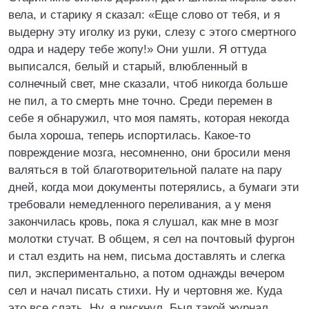
вела, и старику я сказал: «Еще слово от тебя, и я
выдерну эту иголку из руки, слезу с этого смертного
одра и надеру тебе жопу!» Они ушли. Я оттуда
выписался, белый и старый, влюбленный в
солнечный свет, мне сказали, чтоб никогда больше
не пил, а то смерть мне точно. Среди перемен в
себе я обнаружил, что моя память, которая некогда
была хороша, теперь испортилась. Какое-то
повреждение мозга, несомненно, они бросили меня
валяться в той благотворительной палате на пару
дней, когда мои документы потерялись, а бумаги эти
требовали немедленного переливания, а у меня
закончилась кровь, пока я слушал, как мне в мозг
молотки стучат. В общем, я сел на почтовый фургон
и стал ездить на нем, письма доставлять и слегка
пил, экспериментально, а потом однажды вечером
сел и начал писать стихи. Ну и чертовня же. Куда
это все слать. Ну, я рискнул. Был такой журнал,