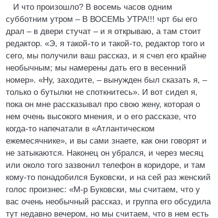
И что произошло? В восемь часов одним
субботним утром – В ВОСЕМЬ УТРА!!! чрт бы его
драл – в двери стучат – и я открываю, а там стоит
редактор. «Э, я такой-то и такой-то, редактор того и
сего, мы получили ваш рассказ, и я счел его крайне
необычным; мы намерены дать его в весенний
номер». «Ну, заходите, – вынужден был сказать я, –
только о бутылки не споткнитесь». И вот сидел я,
пока он мне рассказывал про свою жену, которая о
нем очень высокого мнения, и о его рассказе, что
когда-то напечатали в «Атлантическом
ежемесячнике», и вы сами знаете, как они говорят и
не затыкаются. Наконец он убрался, и через месяц
или около того зазвонил телефон в коридоре, и там
кому-то понадобился Буковски, и на сей раз женский
голос произнес: «М-р Буковски, мы считаем, что у
вас очень необычный рассказ, и группа его обсудила
тут недавно вечером, но мы считаем, что в нем есть