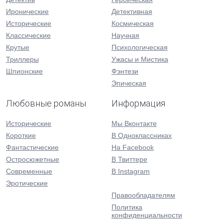
Иронические
Детективная
Исторические
Космическая
Классические
Научная
Крутые
Психологическая
Триллеры
Ужасы и Мистика
Шпионские
Фэнтези
Эпическая
Любовные романы
Информация
Исторические
Мы Вконтакте
Короткие
В Одноклассниках
Фантастические
На Facebook
Остросюжетные
В Твиттере
Современные
В Instagram
Эротические
Правообладателям
Политика
конфиденциальности