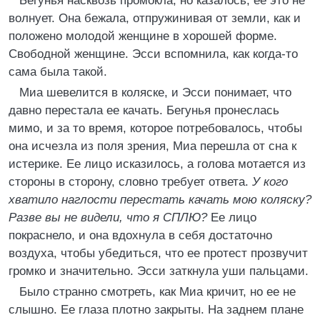
Бегунья насквозь промокла, но казалось, ее это не
волнует. Она бежала, отпружинивая от земли, как и
положено молодой женщине в хорошей форме.
Свободной женщине. Эсси вспомнила, как когда-то
сама была такой.
Миа шевелится в коляске, и Эсси понимает, что
давно перестала ее качать. Бегунья пронеслась
мимо, и за то время, которое потребовалось, чтобы
она исчезла из поля зрения, Миа перешла от сна к
истерике. Ее лицо исказилось, а голова мотается из
стороны в сторону, словно требует ответа.
У кого
хватило наглости перестать качать мою коляску?
Разве вы не видели, что я СПЛЮ?
Ее лицо
покраснело, и она вдохнула в себя достаточно
воздуха, чтобы убедиться, что ее протест прозвучит
громко и значительно. Эсси заткнула уши пальцами.
Было странно смотреть, как Миа кричит, но ее не
слышно. Ее глаза плотно закрыты. На заднем плане