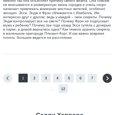
именно так она объясняет причину своего визита. Она совсем
не вписывается в размеренную жизнь городка и очень скоро
начинает привлекать внимание местных жителей, особенно
женщин. Эсси, Эндж и Фрэн сближаются с Изабелль. Им
интересно друг с другом, ведь у каждой – свои секреты. Почему
Эндж контролирует все на свете? Почему Фрэн не подпускает
мужа к ребенку? Почему три года назад Эсси гуляла с дочерью
в парке, а домой вернулась одна? Как тяжело хранить секреты
в маленьком пригороде Плезант-Корт. И как важно вовремя
понять: большое видится на расстоянии.
1
2
3
4
5
6
7
...
12