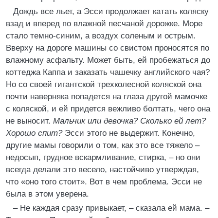
Дождь все льет, а Эсси продолжает катать коляску
взад и вперед по влажной песчаной дорожке. Море
стало темно-синим, а воздух соленым и острым.
Вверху на дороге машины со свистом проносятся по
влажному асфальту. Может быть, ей пробежаться до
коттеджа Каппа и заказать чашечку английского чая?
Но со своей гигантской трехколесной коляской она
почти наверняка попадется на глаза другой мамочке
с коляской, и ей придется вежливо болтать, чего она
не выносит.
Мальчик или девочка? Сколько ей лет?
Хорошо спит?
Эсси этого не выдержит. Конечно,
другие мамы говорили о том, как это все тяжело –
недосып, грудное вскармливание, стирка, – но они
всегда делали это весело, настойчиво утверждая,
что «оно того стоит». Вот в чем проблема. Эсси не
была в этом уверена.
– Не каждая сразу привыкает, – сказала ей мама. –