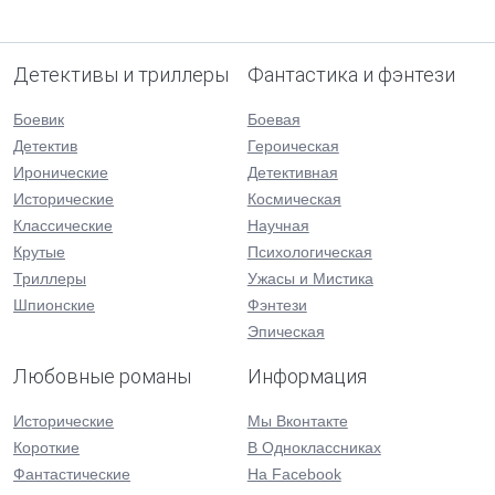
Детективы и триллеры
Фантастика и фэнтези
Боевик
Боевая
Детектив
Героическая
Иронические
Детективная
Исторические
Космическая
Классические
Научная
Крутые
Психологическая
Триллеры
Ужасы и Мистика
Шпионские
Фэнтези
Эпическая
Любовные романы
Информация
Исторические
Мы Вконтакте
Короткие
В Одноклассниках
Фантастические
На Facebook