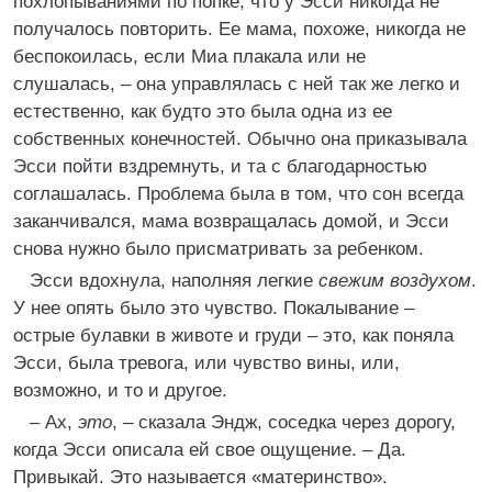
похлопываниями по попке, что у Эсси никогда не
получалось повторить. Ее мама, похоже, никогда не
беспокоилась, если Миа плакала или не
слушалась, – она управлялась с ней так же легко и
естественно, как будто это была одна из ее
собственных конечностей. Обычно она приказывала
Эсси пойти вздремнуть, и та с благодарностью
соглашалась. Проблема была в том, что сон всегда
заканчивался, мама возвращалась домой, и Эсси
снова нужно было присматривать за ребенком.
Эсси вдохнула, наполняя легкие
свежим воздухом
.
У нее опять было это чувство. Покалывание –
острые булавки в животе и груди – это, как поняла
Эсси, была тревога, или чувство вины, или,
возможно, и то и другое.
– Ах,
это
, – сказала Эндж, соседка через дорогу,
когда Эсси описала ей свое ощущение. – Да.
Привыкай. Это называется «материнство».