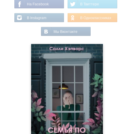
На Facebook
В Твиттере
В Instagram
В Одноклассниках
Мы Вконтакте