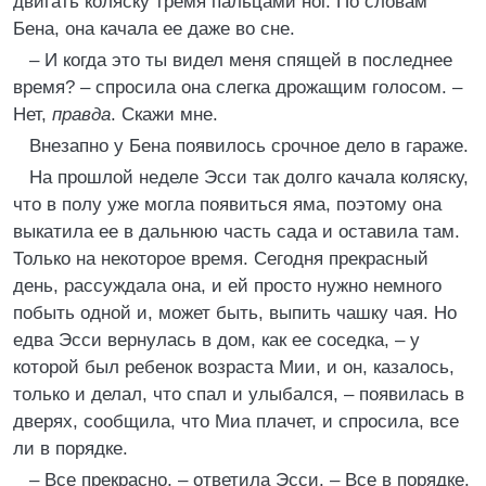
двигать коляску тремя пальцами ног. По словам
Бена, она качала ее даже во сне.
– И когда это ты видел меня спящей в последнее
время? – спросила она слегка дрожащим голосом. –
Нет,
правда
. Скажи мне.
Внезапно у Бена появилось срочное дело в гараже.
На прошлой неделе Эсси так долго качала коляску,
что в полу уже могла появиться яма, поэтому она
выкатила ее в дальнюю часть сада и оставила там.
Только на некоторое время. Сегодня прекрасный
день, рассуждала она, и ей просто нужно немного
побыть одной и, может быть, выпить чашку чая. Но
едва Эсси вернулась в дом, как ее соседка, – у
которой был ребенок возраста Мии, и он, казалось,
только и делал, что спал и улыбался, – появилась в
дверях, сообщила, что Миа плачет, и спросила, все
ли в порядке.
– Все прекрасно, – ответила Эсси. – Все в порядке.