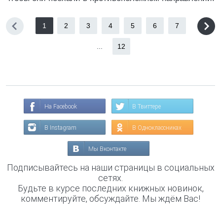
1
2
3
4
5
6
7
...
12
На Facebook
В Твиттере
В Instagram
В Одноклассниках
Мы Вконтакте
Подписывайтесь на наши страницы в социальных
сетях.
Будьте в курсе последних книжных новинок,
комментируйте, обсуждайте. Мы ждём Вас!