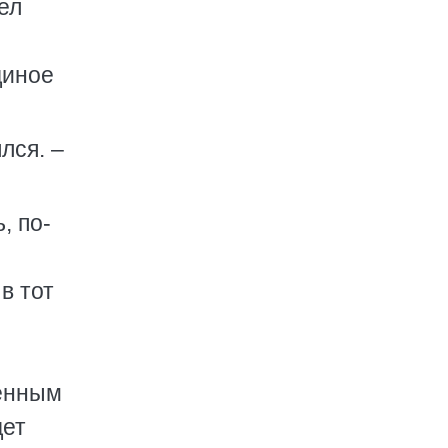
ел
диное
лся. –
, по-
в тот
венным
дет