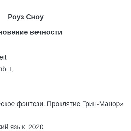
Роуз Сноу
новение вечности
it
mbH,
еское фэнтези. Проклятие Грин-Манор»
кий язык, 2020