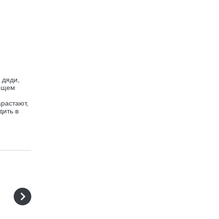
 дяди,
нящем
м
арастают,
дить в