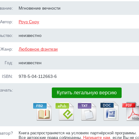
вание:
Мгновение вечности
Автор:
Роуз Сноу
ьство:
неизвестно
Жанр:
Любовное фэнтези
Год:
неизвестен
ISBN:
978-5-04-112663-6
ачать:
Купить легальную версию
автор?
Книга распространяется на условиях партнёрской программы.
Все авторские права соблюдены.
Напишите нам
, если Вы не с