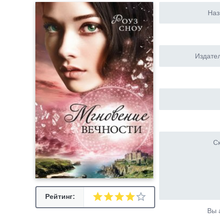
Наз
Издател
Ск
Рейтинг:
Вы 