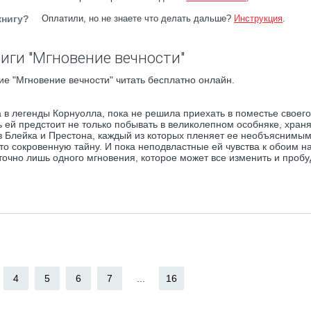
книгу?
Оплатили, но не знаете что делать дальше?
Инструкция
.
иги "Мгновение вечности"
е "Мгновение вечности" читать бесплатно онлайн.
 в легенды Корнуолла, пока не решила приехать в поместье своего
ь ей предстоит не только побывать в великолепном особняке, хра
ов Блейка и Престона, каждый из которых пленяет ее необъяснимы
то сокровенную тайну. И пока неподвластные ей чувства к обоим н
точно лишь одного мгновения, которое может все изменить и пробу
4
5
6
7
...
16