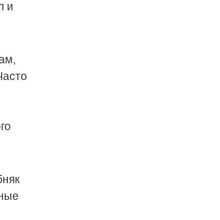
л и
ам,
Часто
го
бняк
щные