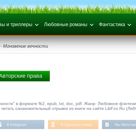
вы и триллеры
Любовные романы
Фантастика
 - Мгновение вечности
Авторские права
чности" в формате fb2, epub, txt, doc, pdf. Жанр: Любовное фэнтези
е читать ознакомительный отрывок из книги на сайте LibFox.Ru (Либ
В Instagram
В Одноклассниках
Мы Вконтак