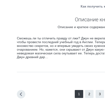
Как получить 
Описание кн
Описание и краткое содержани
Сможешь ли ты отличить правду от лжи? Джун не верила
чтобы провести последний учебный год в Англии. Тепер
множество секретов, но и впервые увидеть своих кузен
очарованием. Но, кажется, они скрывают от Джун какую-
неведомая магическая сила окутывает ее. Теперь доста
Джун древний дар…
1
2
3