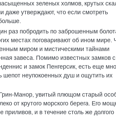
 насыщенных зеленых холмов, крутых ска
и даже утверждают, что если смотреть
больше.
дин раз побродить по заброшенным болот
огих местах поговаривают об ином мире. 
менным миром и мистическими тайнами
нная завеса. Помимо известных замков с
нденнис и замок Пенгерсик, есть еще мно
ь шепот неупокоенных душ и ощутить их
 Грин-Манор, увитый плющом старый осо
еко от крутого морского берега. Его мо
 приливов, и в течение столь же долгого