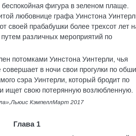
т беспокойная фигура в зеленом плаще.
битой любовнице графа Уинстона Уинтерл
от своей прабабушки более трехсот лет н
е путем различных мероприятий по
лен потомками Уинстона Уинтерли, чья
 совершает в ночи свои прогулки по об
амого сэра Уинтерли, который бродит по
 и ищет свою потерянную возлюбленную.
ла»,
Льюис Кэмпелл
Март 2017
Глава 1