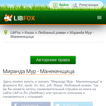
Войти
Регистрация
LibFox
»
Книги
»
Любовный роман
» Миранда Мур -
Манекенщица
Авторские права
Миранда Мур - Манекенщица
Здесь можно купить и скачать "Миранда Мур - Манекенщица" в
формате fb2, epub, txt, doc, pdf. Жанр: Любовный роман. Так
же Вы можете читать ознакомительный отрывок из книги на
сайте LibFox.Ru (ЛибФокс) или прочесть описание и
ознакомиться с отзывами.
На Facebook
В Твиттере