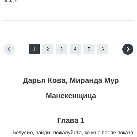
найдет.
1
2
3
4
5
6
Дарья Кова, Миранда Мур
Манекенщица
Глава 1
– Белусио, зайди, пожалуйста, ко мне после показа