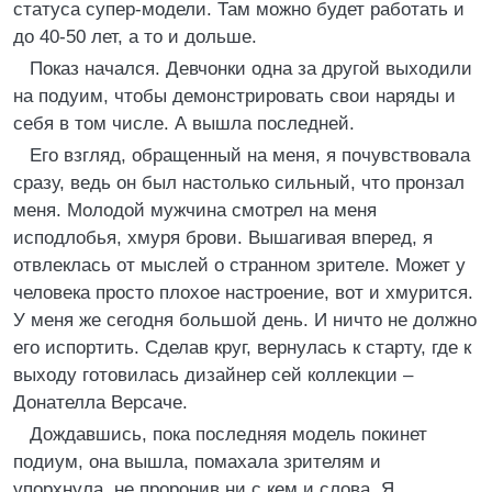
статуса супер-модели. Там можно будет работать и
до 40-50 лет, а то и дольше.
Показ начался. Девчонки одна за другой выходили
на подуим, чтобы демонстрировать свои наряды и
себя в том числе. А вышла последней.
Его взгляд, обращенный на меня, я почувствовала
сразу, ведь он был настолько сильный, что пронзал
меня. Молодой мужчина смотрел на меня
исподлобья, хмуря брови. Вышагивая вперед, я
отвлеклась от мыслей о странном зрителе. Может у
человека просто плохое настроение, вот и хмурится.
У меня же сегодня большой день. И ничто не должно
его испортить. Сделав круг, вернулась к старту, где к
выходу готовилась дизайнер сей коллекции –
Донателла Версаче.
Дождавшись, пока последняя модель покинет
подиум, она вышла, помахала зрителям и
упорхнула, не проронив ни с кем и слова. Я