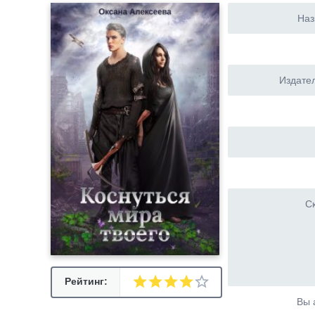
Наз
Издател
Ск
Рейтинг:
Вы 