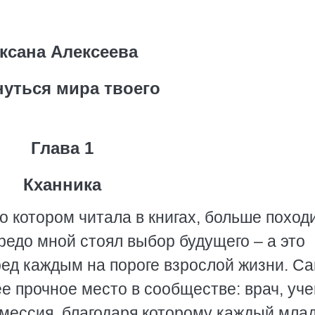
ксана Алексеева
нуться мира твоего
Глава 1
Кханника
, о котором читала в книгах, больше поход
ередо мной стоял выбор будущего – а это
ред каждым на пороге взрослой жизни. С
е прочное место в сообществе: врач, уч
й мессия, благодаря которому каждый мла