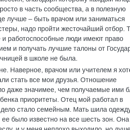
росто в часть сообщества, а в полезную
ще лучше – быть врачом или заниматься
астеры, надо пройти жесточайший отбор. 
 и работоспособные люди имеют право
ием и получать лучшие талоны от Госуда
ичницей в школе не была.
не. Наверное, врачом или учителем я хот
тали стать все мои друзья. Отношение
о даже значимее, чем получаемые ими б
ебенка приоритеты. Отец мой работал в
о дело стало семейным. Мать шила одежду
 ее было известно на все шесть зон. Она
слу, и у меня неплохо выходило, но душ