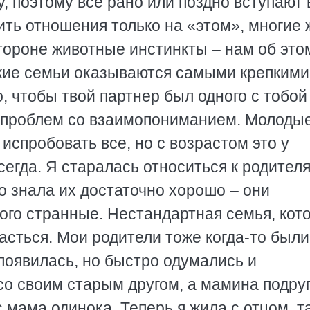
, поэтому все рано или поздно вступают 
ть отношения только на «этом», многие 
стороне животные инстинкты – нам об это
акие семьи оказываются самыми крепкими
, чтобы твой партнер был одного с тобой
е проблем со взаимопониманием. Молоды
испробовать все, но с возрастом это у
сегда. Я старалась относиться к родител
о знала их достаточно хорошо – они
ого странные. Нестандартная семья, кот
асться. Мои родители тоже когда-то были
и появилась, но быстро одумались и
со своим старым другом, а мамина подруг
 мама одинока. Теперь я жила с отцом, та