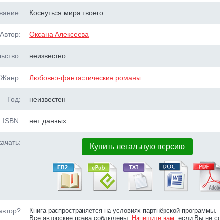
вание:
Коснуться мира твоего
Автор:
Оксана Алексеева
ьство:
неизвестно
Жанр:
Любовно-фантастические романы
Год:
неизвестен
ISBN:
нет данных
ачать:
Купить легальную версию
автор?
Книга распространяется на условиях партнёрской программы.
Все авторские права соблюдены.
Напишите нам
, если Вы не с