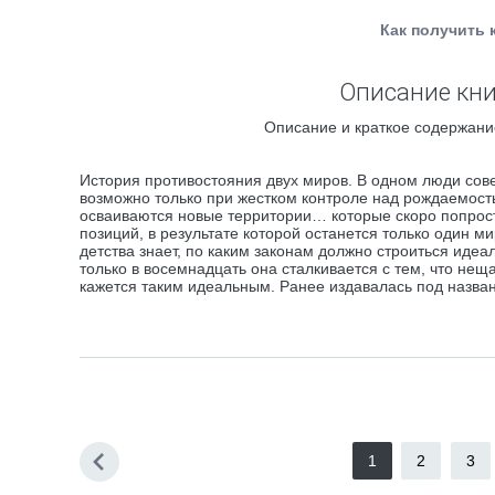
Как получить 
Описание кни
Описание и краткое содержание
История противостояния двух миров. В одном люди сов
возможно только при жестком контроле над рождаемость
осваиваются новые территории… которые скоро попрост
позиций, в результате которой останется только один ми
детства знает, по каким законам должно строиться иде
только в восемнадцать она сталкивается с тем, что нещ
кажется таким идеальным. Ранее издавалась под назва
1
2
3