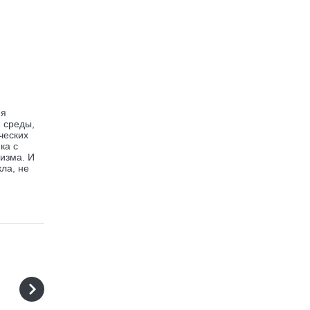
ия
 среды,
ческих
ка с
изма. И
ла, не