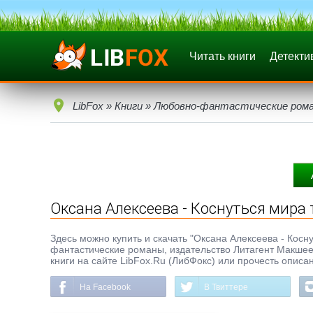
Читать книги
Детекти
LibFox
»
Книги
»
Любовно-фантастические ром
Оксана Алексеева - Коснуться мира 
Здесь можно купить и скачать "Оксана Алексеева - Коснут
фантастические романы, издательство Литагент Макшеев
книги на сайте LibFox.Ru (ЛибФокс) или прочесть описа
На Facebook
В Твиттере