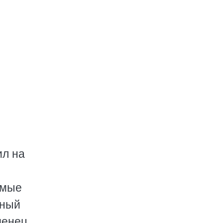
ил на
амые
еный
денец