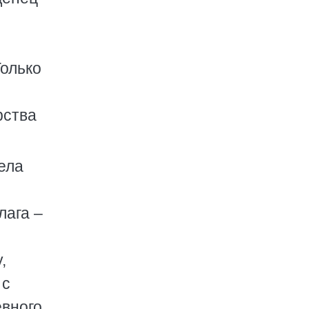
Только
рства
ела
лага –
,
 с
евного