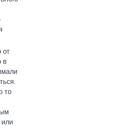
о
я
 от
 в
нимали
ться.
о то
ным
 или