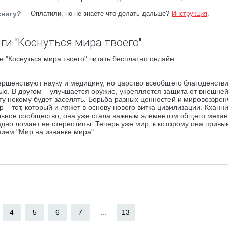
книгу?
Оплатили, но не знаете что делать дальше?
Инструкция
.
ги "Коснуться мира твоего"
 "Коснуться мира твоего" читать бесплатно онлайн.
ершенствуют науку и медицину, но царство всеобщего благоденств
ю. В другом – улучшается оружие, укрепляется защита от внешней
у некому будет заселять. Борьба разных ценностей и мировоззрен
р – тот, который и ляжет в основу нового витка цивилизации. Кханни
альное сообщество, она уже стала важным элементом общего механ
адно ломает ее стереотипы. Теперь уже мир, к которому она привык
нием "Мир на изнанке мира"
4
5
6
7
...
13