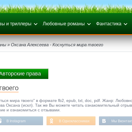
вы и триллеры
Любовные романы
Фантастика
аны
» Оксана Алексеева - Коснуться мира твоего
Авторские права
твоего
ься мира твоего" в формате fb2, epub, txt, doc, pdf. Жанр: Любовн
а Оксана (искл). Так же Вы можете читать ознакомительный отрыв
ние и ознакомиться с отзывами.
В Instagram
В Одноклассниках
Мы Вконтак