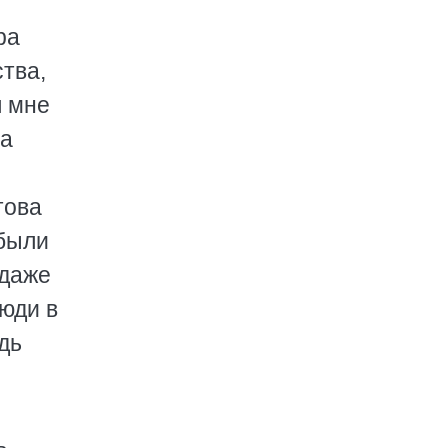
ра
ства,
л мне
за
това
 были
 даже
люди в
дь