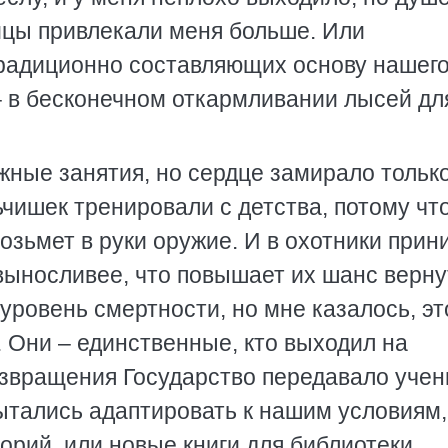
ицы привлекали меня больше. Или
традиционно составляющих основу нашег
 – в бесконечном откармливании лысей дл
жные занятия, но сердце замирало только
ьчишек тренировали с детства, потому что
озьмет в руки оружие. И в охотники при
выносливее, что повышает их шанс верну
уровень смертности, но мне казалось, эт
. Они – единственные, кто выходил на
возвращения Государство передавало уче
ытались адаптировать к нашим условиям,
рий, или новые книги для библиотеки.