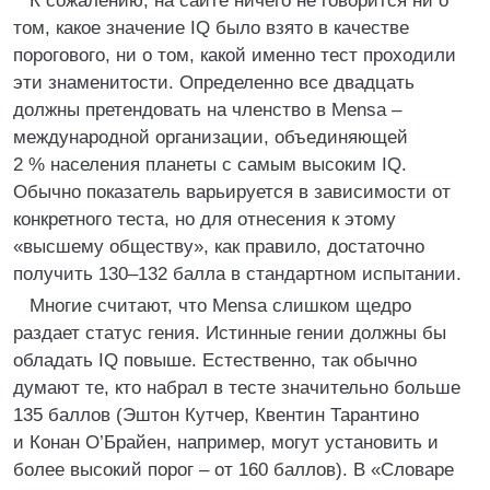
К сожалению, на сайте ничего не говорится ни о
том, какое значение IQ было взято в качестве
порогового, ни о том, какой именно тест проходили
эти знаменитости. Определенно все двадцать
должны претендовать на членство в Mensa –
международной организации, объединяющей
2 % населения планеты с самым высоким IQ.
Обычно показатель варьируется в зависимости от
конкретного теста, но для отнесения к этому
«высшему обществу», как правило, достаточно
получить 130–132 балла в стандартном испытании.
Многие считают, что Mensa слишком щедро
раздает статус гения. Истинные гении должны бы
обладать IQ повыше. Естественно, так обычно
думают те, кто набрал в тесте значительно больше
135 баллов (Эштон Кутчер, Квентин Тарантино
и Конан О’Брайен, например, могут установить и
более высокий порог – от 160 баллов). В «Словаре