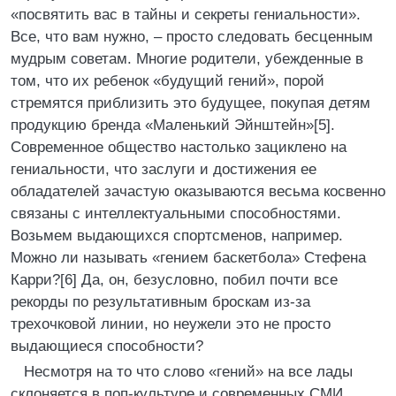
«посвятить вас в тайны и секреты гениальности».
Все, что вам нужно, – просто следовать бесценным
мудрым советам. Многие родители, убежденные в
том, что их ребенок «будущий гений», порой
стремятся приблизить это будущее, покупая детям
продукцию бренда «Маленький Эйнштейн»[5].
Современное общество настолько зациклено на
гениальности, что заслуги и достижения ее
обладателей зачастую оказываются весьма косвенно
связаны с интеллектуальными способностями.
Возьмем выдающихся спортсменов, например.
Можно ли называть «гением баскетбола» Стефена
Карри?[6] Да, он, безусловно, побил почти все
рекорды по результативным броскам из-за
трехочковой линии, но неужели это не просто
выдающиеся способности?
Несмотря на то что слово «гений» на все лады
склоняется в поп-культуре и современных СМИ,