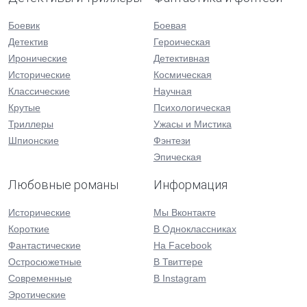
Боевик
Боевая
Детектив
Героическая
Иронические
Детективная
Исторические
Космическая
Классические
Научная
Крутые
Психологическая
Триллеры
Ужасы и Мистика
Шпионские
Фэнтези
Эпическая
Любовные романы
Информация
Исторические
Мы Вконтакте
Короткие
В Одноклассниках
Фантастические
На Facebook
Остросюжетные
В Твиттере
Современные
В Instagram
Эротические