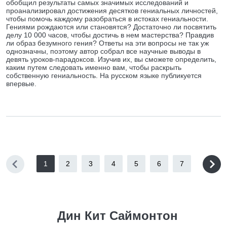
обобщил результаты самых значимых исследований и
проанализировал достижения десятков гениальных личностей,
чтобы помочь каждому разобраться в истоках гениальности.
Гениями рождаются или становятся? Достаточно ли посвятить
делу 10 000 часов, чтобы достичь в нем мастерства? Правдив
ли образ безумного гения? Ответы на эти вопросы не так уж
однозначны, поэтому автор собрал все научные выводы в
девять уроков-парадоксов. Изучив их, вы сможете определить,
каким путем следовать именно вам, чтобы раскрыть
собственную гениальность. На русском языке публикуется
впервые.
1
2
3
4
5
6
7
Дин Кит Саймонтон