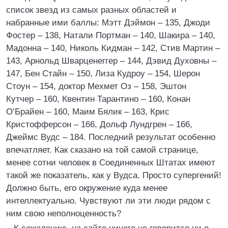
список звезд из самых разных областей и
набранные ими баллы: Мэтт Дэймон – 135, Джоди
Фостер – 138, Натали Портман – 140, Шакира – 140,
Мадонна – 140, Николь Кидман – 142, Стив Мартин –
143, Арнольд Шварценеггер – 144, Дэвид Духовны –
147, Бен Стайн – 150, Лиза Кудроу – 154, Шерон
Стоун – 154, доктор Мехмет Оз – 158, Эштон
Кутчер – 160, Квентин Тарантино – 160, Конан
О’Брайен – 160, Маим Бялик – 163, Крис
Кристофферсон – 166, Дольф Лундгрен – 166,
Джеймс Вудс – 184. Последний результат особенно
впечатляет. Как сказано на той самой странице,
менее сотни человек в Соединенных Штатах имеют
такой же показатель, как у Вудса. Просто супергений!
Должно быть, его окружение куда менее
интеллектуально. Чувствуют ли эти люди рядом с
ним свою неполноценность?