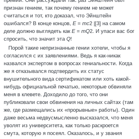
премии. Они рассуждали так: раз Эйнштейн был
признан гением, так почему гением не может
считаться и тот, кто доказал, что Эйнштейн
ошибался? В конце концов,
E
=
mc
2 |[3] на самом
деле должно выглядеть как
E = mQ
2. И упаси вас бог
спросить, что значит эта
Q
!
Порой такие непризнанные гении хотели, чтобы я
согласился с их заявлениями. Ведь я как-никак
назвался экспертом в вопросах гениальности. Когда
же я отказывался подтвердить их статус
внушительного вида сертификатом или хоть какой-
нибудь официальной печатью, некоторые обвиняли
меня в клевете. Доходило до того, что они
публиковали свои обвинения на личных сайтах (там
же, где размещались их «прорывные» работы). Один
даже весьма недвусмысленно высказался, что меня
уволят из университета, как только раскроется
смута, которую я посеял. Оказалось, и у звания