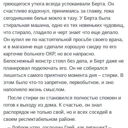
греющегося утюга всегда успокаивали Берта. Он
счастливо вздохнул, принимаясь за глажку, пока
сегодняшнее белье мокло в тазу. У Берта была
стиральная машина, одно из тех новеньких чудовищ,
что стирало, гладило и черт знает что еще делало.
Он купил ее по настоятельной просьбе своего врача,
и в магазине еще сделали хорошую скидку по его
карточке больного ОКР, но все напрасно.
Белоснежный монстр стоял без дела, и Берт даже не
планировал подключать его. Он не собирался
лишиться самого приятного момента дня – стирки. В
этом было что-то запретное, первобытное, и оно
наполняло жизнь смыслом.
После стирки он становился полностью спокоен и
готов к выходу из дома. К счастью, он знал
распорядок не только свой, но и всех соседей в
своем респектабельном районе.
– Доброе утро, господин Грей, как детишки? –