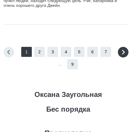
чучел людей, находит следующую цель: Рэя, напарника и
очень хорошего друга Джейн.
1
2
3
4
5
6
7
...
9
Оксана Заугольная
Бес порядка