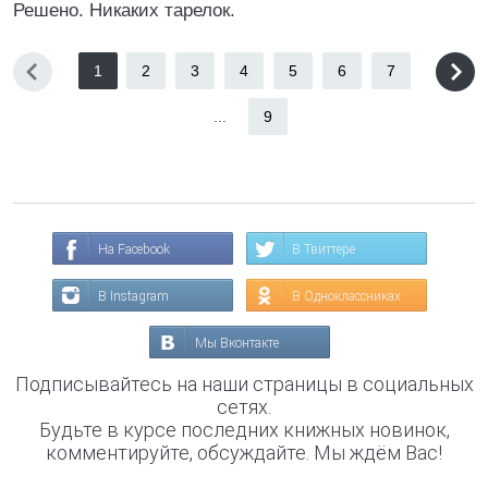
Решено. Никаких тарелок.
1
2
3
4
5
6
7
...
9
На Facebook
В Твиттере
В Instagram
В Одноклассниках
Мы Вконтакте
Подписывайтесь на наши страницы в социальных
сетях.
Будьте в курсе последних книжных новинок,
комментируйте, обсуждайте. Мы ждём Вас!