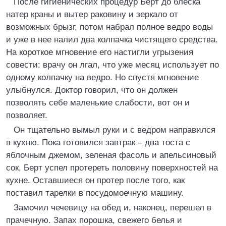
После гигиенических процедур Берт до блеска
натер краны и вытер раковину и зеркало от
возможных брызг, потом набрал полное ведро воды
и уже в нее налил два колпачка чистящего средства.
На короткое мгновение его настигли угрызения
совести: врачу он лгал, что уже месяц использует по
одному колпачку на ведро. Но спустя мгновение
улыбнулся. Доктор говорил, что он должен
позволять себе маленькие слабости, вот он и
позволяет.
Он тщательно вымыл руки и с ведром направился
в кухню. Пока готовился завтрак – два тоста с
яблочным джемом, зеленая фасоль и апельсиновый
сок, Берт успел протереть половину поверхностей на
кухне. Оставшиеся он протер после того, как
поставил тарелки в посудомоечную машину.
Замочил чечевицу на обед и, наконец, перешел в
прачечную. Запах порошка, свежего белья и