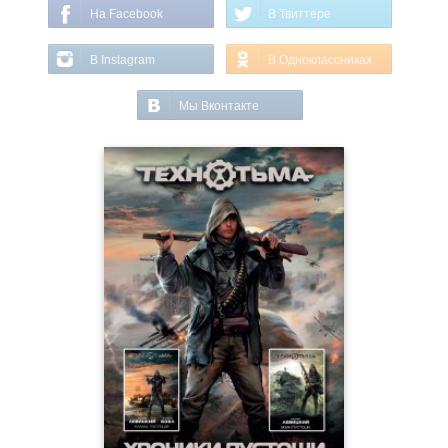
На Facebook
В Твиттере
В Instagram
В Одноклассниках
Мы Вконтакте