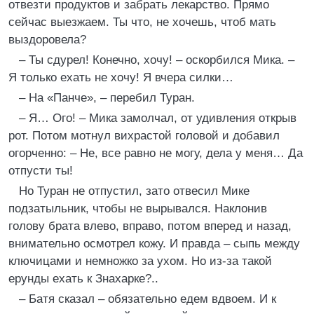
отвезти продуктов и забрать лекарство. Прямо
сейчас выезжаем. Ты что, не хочешь, чтоб мать
выздоровела?
– Ты сдурел! Конечно, хочу! – оскорбился Мика. –
Я только ехать не хочу! Я вчера силки…
– На «Панче», – перебил Туран.
– Я… Ого! – Мика замолчал, от удивления открыв
рот. Потом мотнул вихрастой головой и добавил
огорченно: – Не, все равно не могу, дела у меня… Да
отпусти ты!
Но Туран не отпустил, зато отвесил Мике
подзатыльник, чтобы не вырывался. Наклонив
голову брата влево, вправо, потом вперед и назад,
внимательно осмотрел кожу. И правда – сыпь между
ключицами и немножко за ухом. Но из-за такой
ерунды ехать к Знахарке?..
– Батя сказал – обязательно едем вдвоем. И к