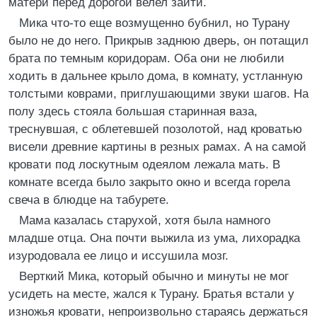
матери перед дорогой велел зайти.
Мика что-то еще возмущенно бубнил, но Турану
было не до него. Прикрыв заднюю дверь, он потащил
брата по темным коридорам. Оба они не любили
ходить в дальнее крыло дома, в комнату, устланную
толстыми коврами, приглушающими звуки шагов. На
полу здесь стояла большая старинная ваза,
треснувшая, с облетевшей позолотой, над кроватью
висели древние картины в резных рамах. А на самой
кровати под лоскутным одеялом лежала мать. В
комнате всегда было закрыто окно и всегда горела
свеча в блюдце на табурете.
Мама казалась старухой, хотя была намного
младше отца. Она почти выжила из ума, лихорадка
изуродовала ее лицо и иссушила мозг.
Верткий Мика, который обычно и минуты не мог
усидеть на месте, жался к Турану. Братья встали у
изножья кровати, непроизвольно стараясь держаться