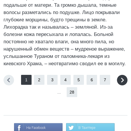
подальше от матери. Та громко дышала, темные
волосы разметались по подушке. Лицо покрывали
глубокие морщины, будто трещины в земле.
Лихорадка так и называлась – земляной. Из-за
болезни кожа пересыхала и лопалась. Больной
постоянно не хватало влаги, она много пила, но
нарушенный обмен веществ – мудреное выражение,
услышанное Тураном от паломника-лекаря из
киевского Храма, – неотвратимо сводил ее в могилу.
1
2
3
4
5
6
7
...
28
На Facebook
В Твиттере