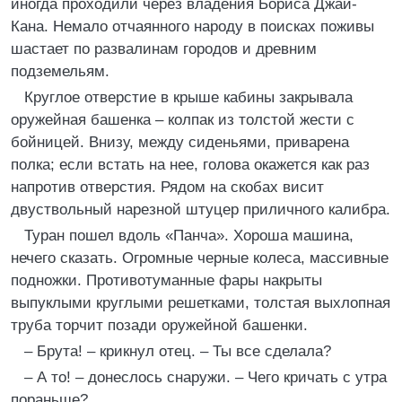
иногда проходили через владения Бориса Джай-
Кана. Немало отчаянного народу в поисках поживы
шастает по развалинам городов и древним
подземельям.
Круглое отверстие в крыше кабины закрывала
оружейная башенка – колпак из толстой жести с
бойницей. Внизу, между сиденьями, приварена
полка; если встать на нее, голова окажется как раз
напротив отверстия. Рядом на скобах висит
двуствольный нарезной штуцер приличного калибра.
Туран пошел вдоль «Панча». Хороша машина,
нечего сказать. Огромные черные колеса, массивные
подножки. Противотуманные фары накрыты
выпуклыми круглыми решетками, толстая выхлопная
труба торчит позади оружейной башенки.
– Брута! – крикнул отец. – Ты все сделала?
– А то! – донеслось снаружи. – Чего кричать с утра
пораньше?