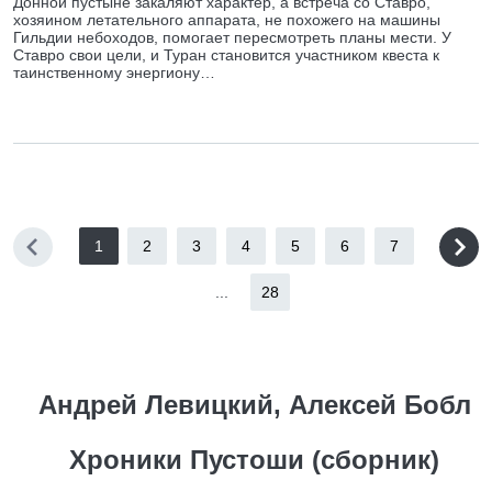
Донной пустыне закаляют характер, а встреча со Ставро,
хозяином летательного аппарата, не похожего на машины
Гильдии небоходов, помогает пересмотреть планы мести. У
Ставро свои цели, и Туран становится участником квеста к
таинственному энергиону…
1
2
3
4
5
6
7
...
28
Андрей Левицкий, Алексей Бобл
Хроники Пустоши (сборник)