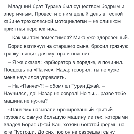
Младший брат Турана был существом бодрым и
энергичным. Провести с ним целый день в тесной
кабине трехколесной мотоциклетки – не слишком
приятная перспектива.
– Как мы там поместимся? Мика уже здоровенный.
Борис взглянул на старшего сына, бросил грязную
тряпку в ящик для мусора и пояснил:
– Я же сказал: карбюратор в порядке, я починил.
Поедешь на «Панче». Назар говорил, ты не хуже
меня научился управлять.
– На «Панче»?! – обомлел Туран Джай. –
Научился, да! Назар не соврал! Но ты… разве тебе
машина не нужна?
«Панчем» называли бронированный крытый
грузовик, самую большую машину из тех, которыми
владел Борис Джай-Кан, хозяин богатой фермы на
юге Пустоши. До сих пор он не разрешал сыну