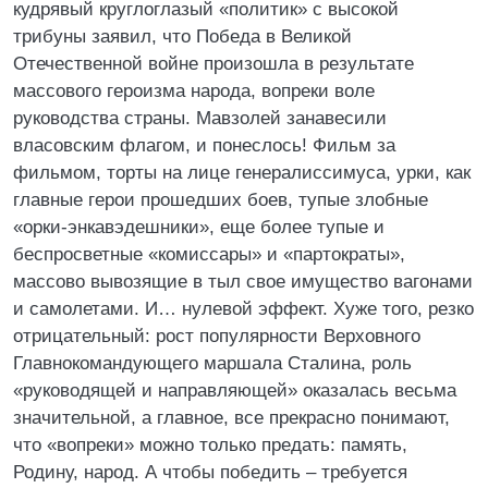
кудрявый круглоглазый «политик» с высокой
трибуны заявил, что Победа в Великой
Отечественной войне произошла в результате
массового героизма народа, вопреки воле
руководства страны. Мавзолей занавесили
власовским флагом, и понеслось! Фильм за
фильмом, торты на лице генералиссимуса, урки, как
главные герои прошедших боев, тупые злобные
«орки-энкавэдешники», еще более тупые и
беспросветные «комиссары» и «партократы»,
массово вывозящие в тыл свое имущество вагонами
и самолетами. И… нулевой эффект. Хуже того, резко
отрицательный: рост популярности Верховного
Главнокомандующего маршала Сталина, роль
«руководящей и направляющей» оказалась весьма
значительной, а главное, все прекрасно понимают,
что «вопреки» можно только предать: память,
Родину, народ. А чтобы победить – требуется