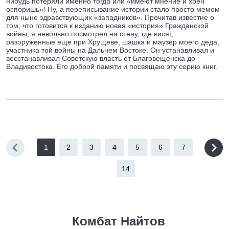
нибудь потеряли именно тогда или «имеют мнение и хрен
оспоришь»! Ну, а переписывание истории стало просто мемом
для ныне здравствующих «западников». Прочитав известие о
том, что готовится к изданию новая «история» Гражданской
войны, я невольно посмотрел на стену, где висят,
разоруженные еще при Хрущеве, шашка и маузер моего деда,
участника той войны на Дальнем Востоке. Он устанавливал и
восстанавливал Советскую власть от Благовещенска до
Владивостока. Его доброй памяти и посвящаю эту серию книг.
1
2
3
4
5
6
7
...
14
Комбат Найтов