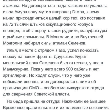
атамана. Но договориться тогда казакам не удалось:
из-за Амура воду мутил инородец Гамов, к нему
начал присоединяться целый хор тех, кто поставил
на 72 тысячи штыков оккупационного корпуса
японцев, чтобы вернуть свои рудники, мануфактуры
и рыбные промыслы. В Монголии и во Внутренней
Монголии набирал силы атаман Семенов.
Илья, вместе с отрядом Лазо, успел понюхать
пороху на новом фронте: Даурском. Бурят-
монгольский полк Семенова был оттеснен, ушел в
Маньчжурию. Пока у него всего 900 сабель и нет
артиллерии. Но ходят слухи, что у него уже
побывали японцы, и он договорился с ними об
организации ОМО – особого маньчжурского отряда
для свержения Советской власти.
Но беда пришла не оттуда! Накликали ее бывшее
Временное правительство и их пламенные союзники: