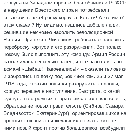
корпуса на Западном фронте. Они обвинили РСФСР
в нарушении Брестского мира и потребовали
остановить переброску корпуса. Кстати! А кто им об
этом сказал? Ну, видимо, нашлись добрые люди,
решившие немножко насолить революционной
России. Пришлось Чичерину требовать остановить
переброску корпуса и его разоружения. Вот только
некому было выполнить эту команду. Армия России
развалилась несколько ранее, и все разошлись по
домам! «Шабаш! Навоевались!» – сказали тыловики
и забрались на печку под бок к женкам. 25 и 27 мая
1918 года, отразив попытки разоружить эшелоны,
корпус перешел в наступление. Быстрота, с какой
рухнула на огромных территориях советская власть,
образование новых правительств (Сибирь, Самара,
Владивосток, Екатеринбург), ориентировавшихся на
прежних союзников и желавших создать вместе с
ними новый фронт против большевиков, возбудили