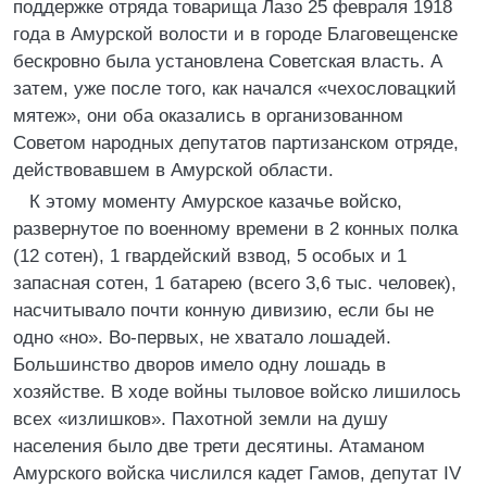
поддержке отряда товарища Лазо 25 февраля 1918
года в Амурской волости и в городе Благовещенске
бескровно была установлена Советская власть. А
затем, уже после того, как начался «чехословацкий
мятеж», они оба оказались в организованном
Советом народных депутатов партизанском отряде,
действовавшем в Амурской области.
К этому моменту Амурское казачье войско,
развернутое по военному времени в 2 конных полка
(12 сотен), 1 гвардейский взвод, 5 особых и 1
запасная сотен, 1 батарею (всего 3,6 тыс. человек),
насчитывало почти конную дивизию, если бы не
одно «но». Во-первых, не хватало лошадей.
Большинство дворов имело одну лошадь в
хозяйстве. В ходе войны тыловое войско лишилось
всех «излишков». Пахотной земли на душу
населения было две трети десятины. Атаманом
Амурского войска числился кадет Гамов, депутат IV