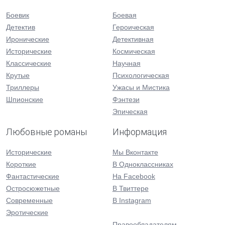
Боевик
Боевая
Детектив
Героическая
Иронические
Детективная
Исторические
Космическая
Классические
Научная
Крутые
Психологическая
Триллеры
Ужасы и Мистика
Шпионские
Фэнтези
Эпическая
Любовные романы
Информация
Исторические
Мы Вконтакте
Короткие
В Одноклассниках
Фантастические
На Facebook
Остросюжетные
В Твиттере
Современные
В Instagram
Эротические
Правообладателям