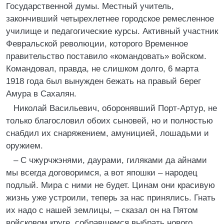
Государственной думы. Местный учитель,
закончивший четырехлетнее городское ремесленное
училище и педагогические курсы. Активный участник
Февральской революции, которого Временное
правительство поставило «командовать» войском.
Командовал, правда, не слишком долго, 6 марта
1918 года был вынужден бежать на правый берег
Амура в Сахалян.
Николай Васильевич, оборонявший Порт-Артур, не
только благословил обоих сыновей, но и полностью
снабдил их снаряжением, амуницией, лошадьми и
оружием.
– С чжурчжэнями, даурами, гиляками да айнами
мы всегда договоримся, а вот япошки – народец
подлый. Мира с ними не будет. Цинам они красивую
жизнь уже устроили, теперь за нас принялись. Гнать
их надо с нашей землицы, – сказал он на Пятом
войсковом круге, собравшемся выбрать нового