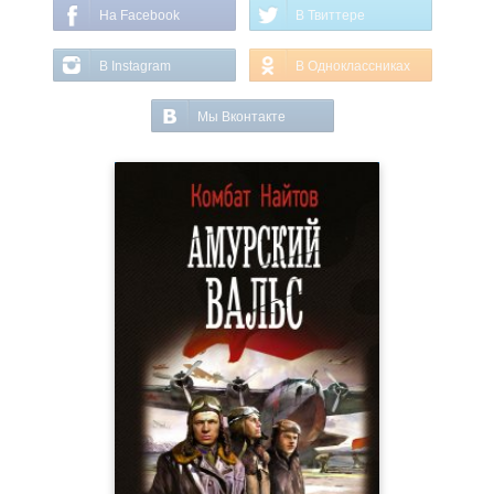
На Facebook
В Твиттере
В Instagram
В Одноклассниках
Мы Вконтакте