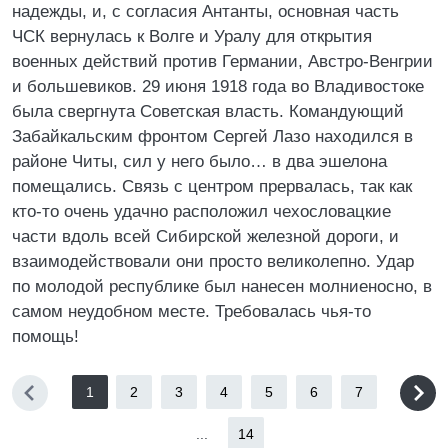
надежды, и, с согласия Антанты, основная часть
ЧСК вернулась к Волге и Уралу для открытия
военных действий против Германии, Австро-Венгрии
и большевиков. 29 июня 1918 года во Владивостоке
была свергнута Советская власть. Командующий
Забайкальским фронтом Сергей Лазо находился в
районе Читы, сил у него было… в два эшелона
помещались. Связь с центром прервалась, так как
кто-то очень удачно расположил чехословацкие
части вдоль всей Сибирской железной дороги, и
взаимодействовали они просто великолепно. Удар
по молодой республике был нанесен молниеносно, в
самом неудобном месте. Требовалась чья-то
помощь!
1
2
3
4
5
6
7
...
14