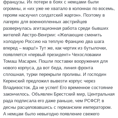
французы. Их потери в боях с немцами были
огромны, и «их уже не хватало в колоннах по восемь,
героям наскучил солдатский жаргон». Поэтому в
лагерях для военнопленных австрийцев
развернулась агитационная работа среди бывших
жителей Австро-Венгрии: «Желающие сменить
холодную Россию на теплую Францию два шага
вперед – марш!» Тут же, как чертик из бутылочки,
появляется «первый президент» Чехословакии
Томаш Масарик. Пошли поставки вооружения для
нового корпуса, да вот беда, линия фронта
сплошная, турки перекрыли проливы. И господин
Керенский предложил вывезти корпус через
Владивосток. Да не успел! Его временное состояние
закончилось. Объявлен Брестский мир, Центральная
рада подписала его даже раньше, чем РСФСР, в
десны расцеловавшись с германским императором.
А немцам было невыгодно появление свежего